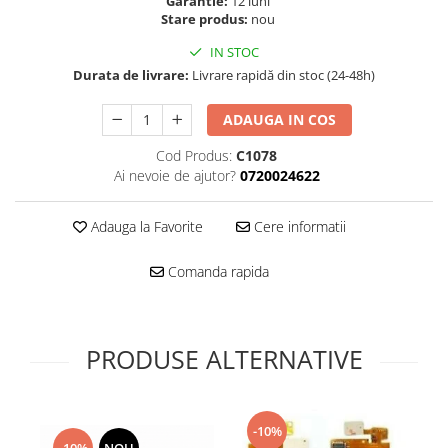
Garantie:
12 luni
Folie scticla
Stare produs:
nou
Kodak
Geam camera
Logitec
IN STOC
Huse
Makita
Durata de livrare:
Livrare rapidă din stoc (24-48h)
Laveta
Maxcom
Mufa Jack
ADAUGA IN COS
Meizu
Pen
Nokia
Cod Produs:
C1078
Periute de dinti electrice
Ai nevoie de ajutor?
0720024622
OralB
Prelungitor USB
Philips
Rama ras
Adauga la Favorite
Cere informatii
RC LiPo
Suport MicroUSB
Summer
Suport Sim
Comanda rapida
Toshiba
Suruburi
Ulefone
Taste
UMI
Carcasa telefon
PRODUSE ALTERNATIVE
Vodafone
Allview
Wella
Carcasa LG
Wiko Lenny
Carcasa Nokia
-10%
ZTE
-10%
NOU