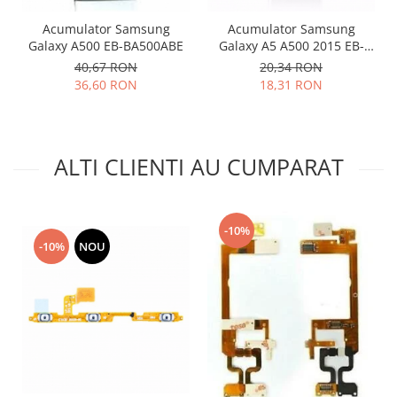
Placi de baza
Acumulator Samsung
Acumulator Samsung
Placa de baza Allview
Galaxy A500 EB-BA500ABE
Galaxy A5 A500 2015 EB-
BA500ABE
40,67 RON
20,34 RON
Alcatel
36,60 RON
18,31 RON
Apple
Asus
HTC
Huawei
ALTI CLIENTI AU CUMPARAT
LG
Nokia
Oppo
-10%
-10%
NOU
Samsung
Sony
Rama mijloc telefon
Allview
Allview
Huawei
LG