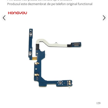
Produsul este dezmembrat de pe telefon original functional
Nokia
Samsung
Sony
Display
Acer
Alcatel
Allview
Asus
Asus
Blackberry
Blackview
Display Oneplus
HTC
HTC
Huawei
Iphone
IPOD