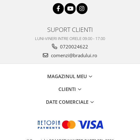
Philips
Sony
Touchscreen Huawei
SUPORT CLIENTI
Touchscreen Lenovo
LUNI-VINERI INTRE ORELE 09.00 - 17.00
Touchscreen Samsung
0720024622
UTOK
comenzi@bradului.ro
Vodafone
Vonino
Wiko
MAGAZINUL MEU
ZTE
CLIENTI
DATE COMERCIALE