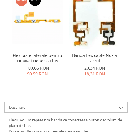
Samsung
Benzi flex
Sony
Banda tastatura
Cablu coaxial
Flex antena
Flex buton
Flex casca
Flex incarcare
Flex taste laterale pentru
Banda flex cable Nokia
Flex LCD
Huawei Honor 6 Plus
p
2720f
Flex pornire
100,66 RON
20,34 RON
90,59 RON
18,31 RON
Flex volum
Sonerie
Camera video telefon
Allview
Descriere
Apple
HTC
Flexul volum reprezinta banda ce conecteaza buton de volum de
iPhone
placa de baza!
LG
Prin acest flex pleaca comenzile spre executie