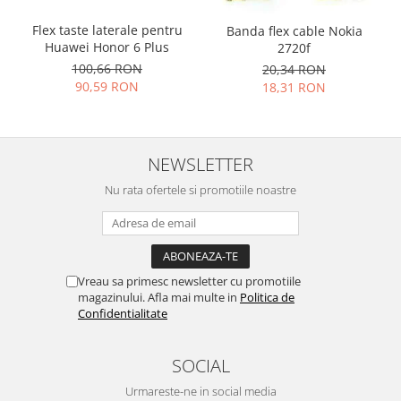
Nokia
Flex taste laterale pentru
Banda flex cable Nokia
Samsung
Huawei Honor 6 Plus
2720f
Vodafone
100,66 RON
20,34 RON
90,59 RON
18,31 RON
Xiaomi
Touchscreen
Acer
NEWSLETTER
ALCATEL
Allview
Nu rata ofertele si promotiile noastre
Blackberry
E-BODA
Google
HTC
Vreau sa primesc newsletter cu promotiile
magazinului. Afla mai multe in
Politica de
Iphone
Confidentialitate
LG
MEIZU
SOCIAL
Motorola
Urmareste-ne in social media
Nokia