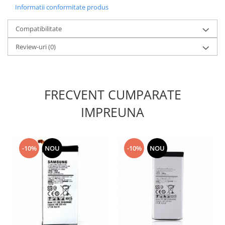
Informatii conformitate produs
Lenovo
LG
Compatibilitate
Motorola
Review-uri
(0)
Nokia
Oppo
Samsung
Sony
FRECVENT CUMPARATE
Vodafone
IMPREUNA
Wiko
Xiaomi
ZTE
-10%
NOU
-10%
NOU
Mufa incarcare
Allview
Asus
Lenovo
Nokia
Samsung