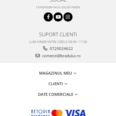
Samsung
Benzi flex
Sony
Urmareste-ne in social media
Banda tastatura
Cablu coaxial
Flex antena
Flex buton
SUPORT CLIENTI
Flex casca
LUNI-VINERI INTRE ORELE 09.00 - 17.00
Flex incarcare
0720024622
Flex LCD
comenzi@bradului.ro
Flex pornire
Flex volum
MAGAZINUL MEU
Sonerie
Camera video telefon
CLIENTI
Allview
DATE COMERCIALE
Apple
HTC
iPhone
LG