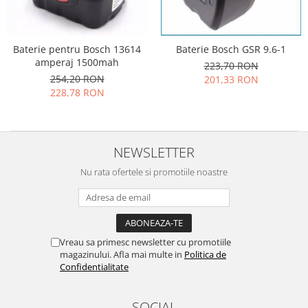
Folie scticla
Kodak
Geam camera
Logitec
Huse
Baterie pentru Bosch 13614
Baterie Bosch GSR 9.6-1
Makita
Laveta
amperaj 1500mah
223,70 RON
Maxcom
Mufa Jack
254,20 RON
201,33 RON
Meizu
Pen
228,78 RON
Nokia
Periute de dinti electrice
OralB
Prelungitor USB
Philips
Rama ras
NEWSLETTER
RC LiPo
Suport MicroUSB
Nu rata ofertele si promotiile noastre
Summer
Suport Sim
Toshiba
Suruburi
Ulefone
Taste
UMI
Carcasa telefon
Vreau sa primesc newsletter cu promotiile
Vodafone
magazinului. Afla mai multe in
Politica de
Allview
Wella
Confidentialitate
Carcasa LG
Wiko Lenny
Carcasa Nokia
ZTE
SOCIAL