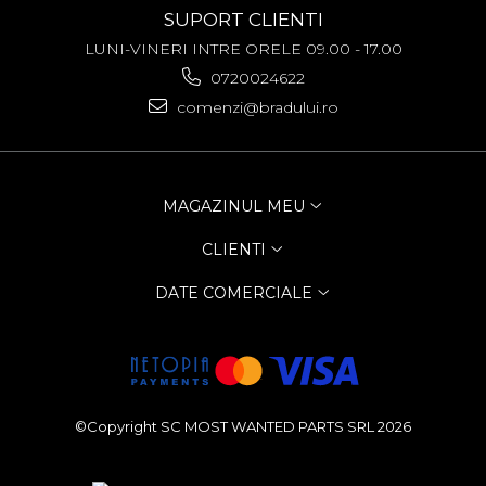
Acer
SUPORT CLIENTI
Alcatel
LUNI-VINERI INTRE ORELE 09.00 - 17.00
Allview
0720024622
Asus
comenzi@bradului.ro
Asus
Blackberry
Blackview
Display Oneplus
MAGAZINUL MEU
HTC
CLIENTI
HTC
Huawei
DATE COMERCIALE
Iphone
IPOD
Lenovo
LG
Motorola
©Copyright SC MOST WANTED PARTS SRL 2026
Nokia
Oppo
Samsung