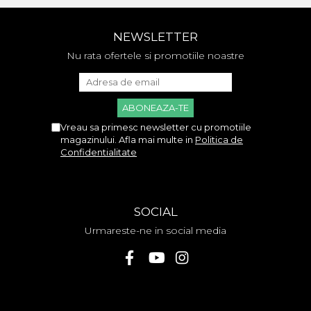
Flex antena
Flex buton
NEWSLETTER
Flex casca
Nu rata ofertele si promotiile noastre
Flex incarcare
Flex LCD
Flex pornire
Flex volum
Sonerie
Vreau sa primesc newsletter cu promotiile
magazinului. Afla mai multe in
Politica de
Camera Video Telefon
Confidentialitate
Allview
Apple
HTC
SOCIAL
iPhone
Urmareste-ne in social media
LG
Nokia
Samsung
Sony
Display