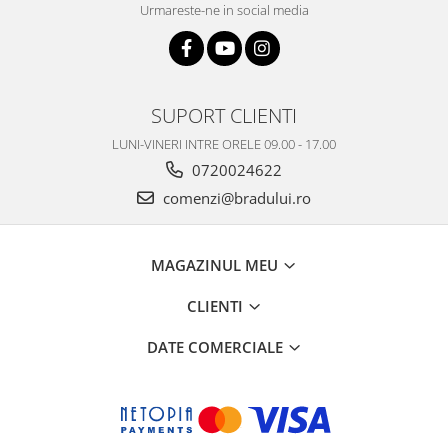
Samsung
Urmareste-ne in social media
Benzi flex
Sony
Banda tastatura
Cablu coaxial
Flex antena
SUPORT CLIENTI
Flex buton
LUNI-VINERI INTRE ORELE 09.00 - 17.00
Flex casca
0720024622
Flex incarcare
comenzi@bradului.ro
Flex LCD
Flex pornire
Flex volum
MAGAZINUL MEU
Sonerie
CLIENTI
Camera video telefon
Allview
DATE COMERCIALE
Apple
HTC
iPhone
LG