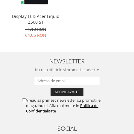
Folie scticla
Kodak
Geam camera
Logitec
Huse
Display LCD Acer Liquid
Z500 ST
Makita
Laveta
71,18 RON
Maxcom
Mufa Jack
64,06 RON
Meizu
Pen
Nokia
Periute de dinti electrice
OralB
Prelungitor USB
NEWSLETTER
Philips
Rama ras
RC LiPo
Nu rata ofertele si promotiile noastre
Suport MicroUSB
Summer
Suport Sim
Toshiba
Suruburi
Ulefone
Taste
UMI
Vreau sa primesc newsletter cu promotiile
Carcasa telefon
magazinului. Afla mai multe in
Politica de
Vodafone
Allview
Confidentialitate
Wella
Carcasa LG
Wiko Lenny
Carcasa Nokia
SOCIAL
ZTE