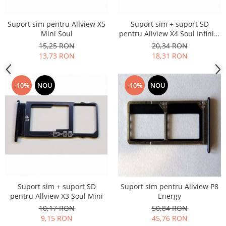
Lenovo
LG
Suport sim pentru Allview X5
Suport sim + suport SD
Mini Soul
pentru Allview X4 Soul Infinity
Motorola
Plus
15,25 RON
20,34 RON
Nokia
13,73 RON
18,31 RON
Oppo
Samsung
-10%
NOU
-10%
NOU
Sony
Vodafone
Wiko
Xiaomi
ZTE
Mufa incarcare
Allview
Asus
Suport sim + suport SD
Suport sim pentru Allview P8
Lenovo
pentru Allview X3 Soul Mini
Energy
10,17 RON
50,84 RON
Nokia
9,15 RON
45,76 RON
Samsung