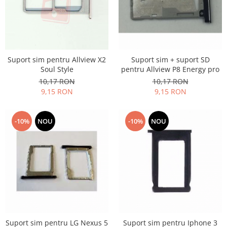
Nokia
Samsung
Vodafone
Xiaomi
Suport sim pentru Allview X2
Suport sim + suport SD
Touchscreen
Soul Style
pentru Allview P8 Energy pro
Acer
10,17 RON
10,17 RON
9,15 RON
9,15 RON
ALCATEL
Allview
Blackberry
-10%
NOU
-10%
NOU
E-BODA
Google
HTC
Iphone
LG
MEIZU
Motorola
Suport sim pentru LG Nexus 5
Suport sim pentru Iphone 3
Nokia