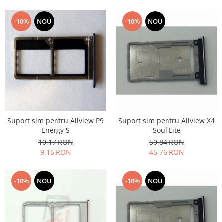
Placi de baza
-10%
NOU
-10%
NOU
Placa de baza Allview
Alcatel
Apple
Asus
HTC
Huawei
LG
Nokia
Suport sim pentru Allview P9
Suport sim pentru Allview X4
Oppo
Energy S
Soul Lite
Samsung
10,17 RON
50,84 RON
9,15 RON
45,76 RON
Sony
Rama mijloc telefon
-10%
NOU
-10%
NOU
Allview
Allview
Huawei
LG