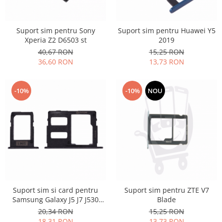
Suport sim pentru Sony
Suport sim pentru Huawei Y5
Xperia Z2 D6503 st
2019
40,67 RON
15,25 RON
36,60 RON
13,73 RON
-10%
-10%
NOU
Suport sim si card pentru
Suport sim pentru ZTE V7
Samsung Galaxy J5 J7 J530
Blade
J730 2017 set
20,34 RON
15,25 RON
18,31 RON
13,73 RON