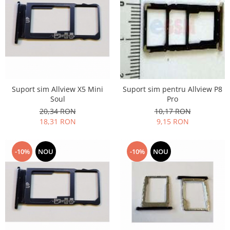
Nokia
Samsung
Sony
Display
Acer
Alcatel
Suport sim Allview X5 Mini
Suport sim pentru Allview P8
Allview
Soul
Pro
Asus
20,34 RON
10,17 RON
Asus
18,31 RON
9,15 RON
Blackberry
Blackview
-10%
NOU
-10%
NOU
Display Oneplus
HTC
HTC
Huawei
Iphone
IPOD