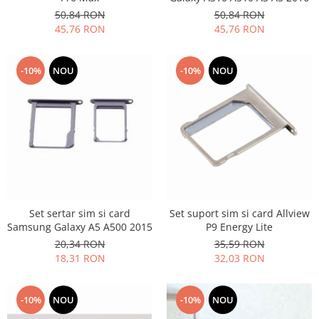
Samsung
Benzi flex
50,84 RON
50,84 RON
Sony
45,76 RON
45,76 RON
Banda tastatura
Cablu coaxial
Flex antena
-10%
NOU
-10%
NOU
Flex buton
Flex casca
Flex incarcare
Flex LCD
Flex pornire
Flex volum
Sonerie
Set sertar sim si card
Set suport sim si card Allview
Camera video telefon
Samsung Galaxy A5 A500 2015
P9 Energy Lite
Allview
20,34 RON
35,59 RON
18,31 RON
32,03 RON
Apple
HTC
iPhone
-10%
NOU
-10%
NOU
LG