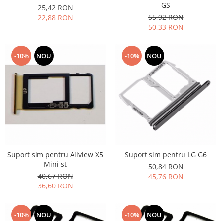
GS
25,42 RON
Philips
55,92 RON
22,88 RON
Sony
50,33 RON
Touchscreen Huawei
Touchscreen Lenovo
-10%
NOU
-10%
NOU
Touchscreen Samsung
UTOK
Vodafone
Vonino
Wiko
ZTE
Suport sim pentru Allview X5
Suport sim pentru LG G6
Mini st
50,84 RON
40,67 RON
45,76 RON
36,60 RON
-10%
NOU
-10%
NOU