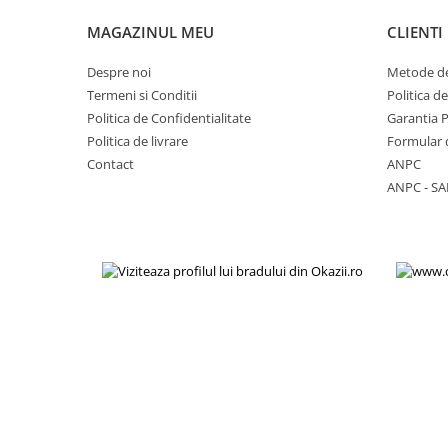
Samsung
Benzi flex
Sony
MAGAZINUL MEU
CLIENTI
Banda tastatura
Despre noi
Metode de
Cablu coaxial
Termeni si Conditii
Politica d
Flex antena
Politica de Confidentialitate
Garantia 
Flex buton
Politica de livrare
Formular 
Flex casca
Contact
ANPC
Flex incarcare
ANPC - SA
Flex LCD
Flex pornire
Flex volum
Sonerie
Camera video telefon
Allview
Apple
HTC
iPhone
LG