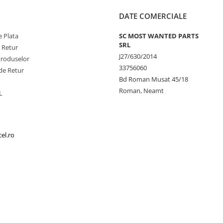
DATE COMERCIALE
 Plata
SC MOST WANTED PARTS
SRL
e Retur
J27/630/2014
Produselor
33756060
de Retur
Bd Roman Musat 45/18
Roman, Neamt
L