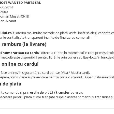
MOST WANTED PARTS SRL
630/2014
56060
Roman Musat 45/18
an, Neamt
ului.ro
îți oferim mai multe metode de plată, astfel încât să alegi varianta car
urile sunt afișate transparent înainte de finalizarea comenzii.
 ramburs (la livrare)
ti
numerar sau cu cardul
direct la curier, în momentul în care primești cole
metodă este disponibilă pentru livrările prin curier sau Easybox, în funcție de
 online cu cardul
 face online, în siguranță, cu card bancar (Visa / Mastercard).
epem comisioane suplimentare pentru plata cu cardul. După finalizarea plăț
n de plata
hita comanda și prin
ordin de plată / transfer bancar
.
necesare pentru plată îți vor fi afișate după plasarea comenzii și transmise