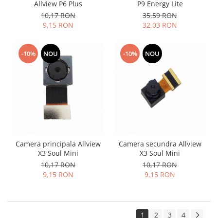
Allview P6 Plus
P9 Energy Lite
10,17 RON
35,59 RON
9,15 RON
32,03 RON
-10%
NOU
-10%
NOU
Camera principala Allview
Camera secundra Allview
X3 Soul Mini
X3 Soul Mini
10,17 RON
10,17 RON
9,15 RON
9,15 RON
1
2
3
4