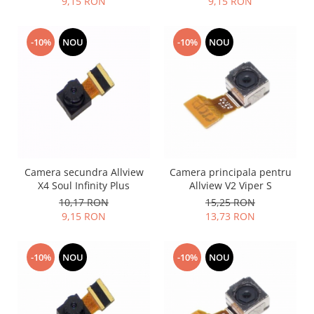
9,15 RON
9,15 RON
Lenovo
LG
-10%
NOU
-10%
NOU
Motorola
Nokia
Oppo
Samsung
Sony
Vodafone
Wiko
Camera secundra Allview
Camera principala pentru
Xiaomi
X4 Soul Infinity Plus
Allview V2 Viper S
ZTE
10,17 RON
15,25 RON
Mufa incarcare
9,15 RON
13,73 RON
Allview
Asus
-10%
NOU
-10%
NOU
Lenovo
Nokia
Samsung