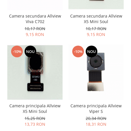
Folie scticla
Kodak
Geam camera
Logitec
Huse
Camera secundara Allview
Camera secundara Allview
Viva C702
X5 Mini Soul
Makita
Laveta
10,17 RON
10,17 RON
Maxcom
Mufa Jack
9,15 RON
9,15 RON
Meizu
Pen
Nokia
Periute de dinti electrice
-10%
NOU
-10%
NOU
OralB
Prelungitor USB
Philips
Rama ras
RC LiPo
Suport MicroUSB
Summer
Suport Sim
Toshiba
Suruburi
Ulefone
Taste
UMI
Carcasa telefon
Vodafone
Camera principala Allview
Camera principala Allview
Allview
X5 Mini Soul
Viper S
Wella
Carcasa LG
15,25 RON
20,34 RON
Wiko Lenny
Carcasa Nokia
13,73 RON
18,31 RON
ZTE