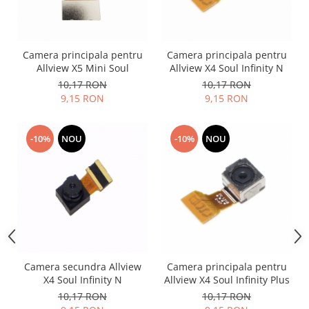
Nokia
Samsung
Sony
Camera principala pentru
Camera principala pentru
Allview X5 Mini Soul
Allview X4 Soul Infinity N
Display
10,17 RON
10,17 RON
Acer
9,15 RON
9,15 RON
Alcatel
Allview
-10%
NOU
-10%
NOU
Asus
Asus
Blackberry
Blackview
Display Oneplus
HTC
HTC
Camera secundra Allview
Camera principala pentru
Huawei
X4 Soul Infinity N
Allview X4 Soul Infinity Plus
Iphone
10,17 RON
10,17 RON
IPOD