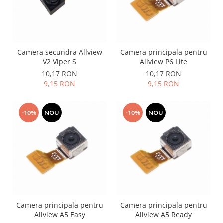
Placi de baza
Placa de baza Allview
Alcatel
Apple
Camera secundra Allview
Camera principala pentru
V2 Viper S
Allview P6 Lite
Asus
10,17 RON
10,17 RON
HTC
9,15 RON
9,15 RON
Huawei
LG
-10%
NOU
-10%
NOU
Nokia
Oppo
Samsung
Sony
Rama mijloc telefon
Allview
Allview
Camera principala pentru
Camera principala pentru
Huawei
Allview A5 Easy
Allview A5 Ready
LG