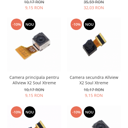
10,17 RON
35,59 RON
Nokia
9,15 RON
32,03 RON
Samsung
Vodafone
-10%
NOU
-10%
NOU
Xiaomi
Touchscreen
Acer
ALCATEL
Allview
Blackberry
E-BODA
Camera principala pentru
Camera secundra Allview
Google
Allview X2 Soul Xtreme
X2 Soul Xtreme
10,17 RON
10,17 RON
HTC
9,15 RON
9,15 RON
Iphone
LG
MEIZU
-10%
NOU
-10%
NOU
Motorola
Nokia