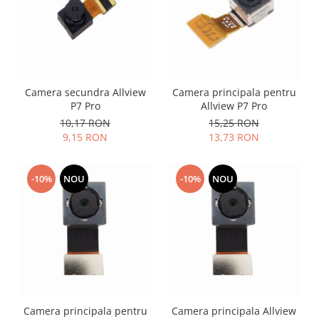
Philips
Sony
Touchscreen Huawei
Touchscreen Lenovo
Touchscreen Samsung
Camera secundra Allview
Camera principala pentru
P7 Pro
Allview P7 Pro
UTOK
10,17 RON
15,25 RON
Vodafone
9,15 RON
13,73 RON
Vonino
Wiko
-10%
NOU
-10%
NOU
ZTE
Camera principala pentru
Camera principala Allview