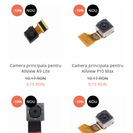
Samsung
Benzi flex
Sony
-10%
NOU
-10%
NOU
Banda tastatura
Cablu coaxial
Flex antena
Flex buton
Flex casca
Flex incarcare
Flex LCD
Camera principala pentru
Camera principala pentru
Flex pornire
Allview A9 Lite
Allview P10 Max
Flex volum
10,17 RON
10,17 RON
Sonerie
9,15 RON
9,15 RON
Camera video telefon
Allview
-10%
NOU
-10%
NOU
Apple
HTC
iPhone
LG