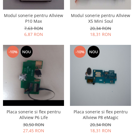
Lenovo
LG
Modul sonerie pentru Allview
Modul sonerie pentru Allview
P10 Max
X5 Mini Soul
Motorola
7,63 RON
20,34 RON
Nokia
6,87 RON
18,31 RON
Oppo
Samsung
-10%
NOU
-10%
NOU
Sony
Vodafone
Wiko
Xiaomi
ZTE
Mufa incarcare
Allview
Asus
Placa sonerie si flex pentru
Placa sonerie si flex pentru
Lenovo
Allview P6 Life
Allview P8 eMagic
Nokia
30,50 RON
20,34 RON
27,45 RON
18,31 RON
Samsung