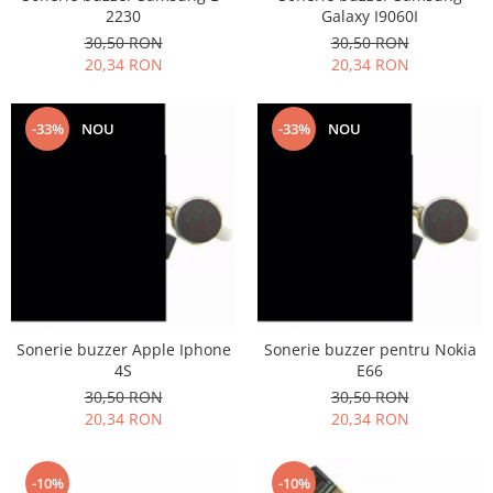
2230
Galaxy I9060I
Philips
30,50 RON
30,50 RON
Sony
20,34 RON
20,34 RON
Touchscreen Huawei
Touchscreen Lenovo
-33%
NOU
-33%
NOU
Touchscreen Samsung
UTOK
Vodafone
Vonino
Wiko
ZTE
Sonerie buzzer Apple Iphone
Sonerie buzzer pentru Nokia
4S
E66
30,50 RON
30,50 RON
20,34 RON
20,34 RON
-10%
-10%