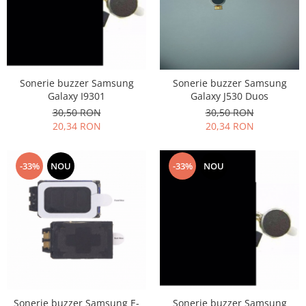
Nokia
Samsung
Vodafone
Xiaomi
Sonerie buzzer Samsung
Sonerie buzzer Samsung
Touchscreen
Galaxy I9301
Galaxy J530 Duos
Acer
30,50 RON
30,50 RON
ALCATEL
20,34 RON
20,34 RON
Allview
Blackberry
-33%
NOU
-33%
NOU
E-BODA
Google
HTC
Iphone
LG
MEIZU
Motorola
Sonerie buzzer Samsung E-
Sonerie buzzer Samsung
Nokia