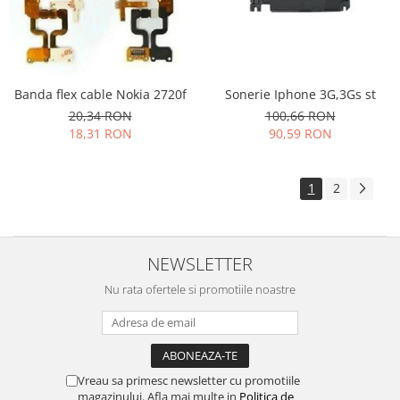
Sonerie Iphone 3G,3Gs st
Banda flex cable Nokia 2720f
100,66 RON
20,34 RON
90,59 RON
18,31 RON
1
2
NEWSLETTER
Nu rata ofertele si promotiile noastre
Vreau sa primesc newsletter cu promotiile
magazinului. Afla mai multe in
Politica de