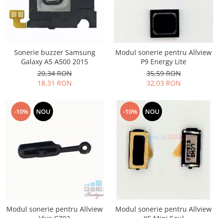
Folie scticla
Kodak
Geam camera
Logitec
Huse
Makita
Laveta
Maxcom
Mufa Jack
Sonerie buzzer Samsung
Modul sonerie pentru Allview
Galaxy A5 A500 2015
P9 Energy Lite
Meizu
Pen
20,34 RON
35,59 RON
Nokia
Periute de dinti electrice
18,31 RON
32,03 RON
OralB
Prelungitor USB
Philips
Rama ras
-10%
NOU
-10%
NOU
RC LiPo
Suport MicroUSB
Summer
Suport Sim
Toshiba
Suruburi
Ulefone
Taste
UMI
Carcasa telefon
Vodafone
Allview
Wella
Carcasa LG
Wiko Lenny
Carcasa Nokia
Modul sonerie pentru Allview
Modul sonerie pentru Allview
ZTE