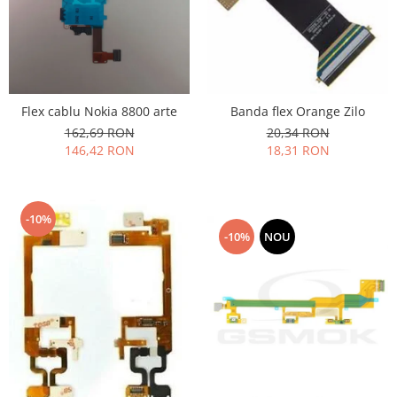
Lenovo
LG
Motorola
Nokia
Oppo
Flex cablu Nokia 8800 arte
Banda flex Orange Zilo
162,69 RON
20,34 RON
Samsung
146,42 RON
18,31 RON
Sony
Vodafone
Wiko
-10%
Xiaomi
-10%
NOU
ZTE
Mufa incarcare
Allview
Asus
Lenovo
Nokia
Samsung