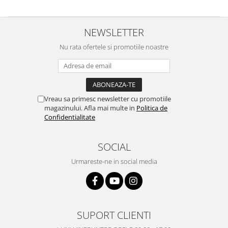
Nokia
Samsung
NEWSLETTER
Vodafone
Nu rata ofertele si promotiile noastre
Xiaomi
Touchscreen
Acer
ALCATEL
Vreau sa primesc newsletter cu promotiile
Allview
magazinului. Afla mai multe in
Politica de
Confidentialitate
Blackberry
E-BODA
SOCIAL
Google
HTC
Urmareste-ne in social media
Iphone
LG
MEIZU
SUPORT CLIENTI
Motorola
Nokia