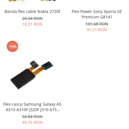
Placi de baza
Banda flex cable Nokia 2720f
Flex Power Sony Xperia XZ
Placa de baza Allview
Premium G8141
20,34 RON
Alcatel
101,68 RON
18,31 RON
Apple
91,51 RON
Asus
HTC
-10%
Huawei
LG
Nokia
Oppo
Samsung
Sony
Rama mijloc telefon
Flex casca Samsung Galaxy A5
Allview
A510 A310F J320F J510 A750
Allview
A405
50,84 RON
Huawei
45,76 RON
LG