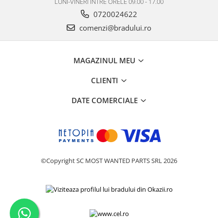
LUNI-VINERI INTRE ORELE 09.00 - 17.00
Philips
0720024622
Sony
comenzi@bradului.ro
Touchscreen Huawei
Touchscreen Lenovo
MAGAZINUL MEU
Touchscreen Samsung
UTOK
CLIENTI
Vodafone
Vonino
DATE COMERCIALE
Wiko
ZTE
©Copyright SC MOST WANTED PARTS SRL 2026