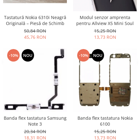
Samsung
Benzi flex
Sony
Banda tastatura
Tastatură Nokia 6310i Neagră
Modul senzor amprenta
Cablu coaxial
Originală – Piesă de Schimb
pentru Allview X5 Mini Soul
50,84 RON
15,25 RON
Flex antena
45,76 RON
13,73 RON
Flex buton
Flex casca
-10%
NOU
-10%
NOU
Flex incarcare
Flex LCD
Flex pornire
Flex volum
Sonerie
Camera video telefon
Allview
Apple
Banda flex tastatura Samsung
Banda flex tastatura Nokia
HTC
Note 3
6100
iPhone
20,34 RON
15,25 RON
18,31 RON
13,73 RON
LG