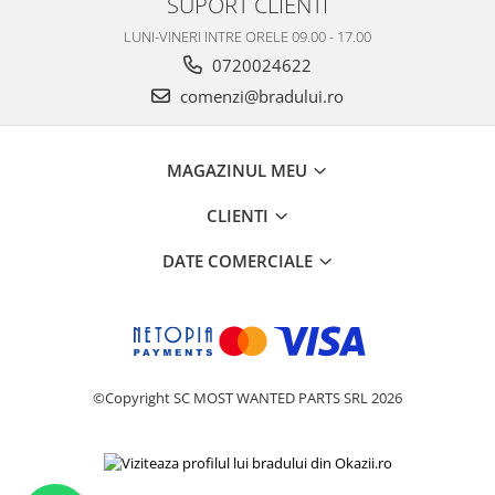
SUPORT CLIENTI
Nokia
LUNI-VINERI INTRE ORELE 09.00 - 17.00
Samsung
0720024622
Sony
comenzi@bradului.ro
Display
Acer
MAGAZINUL MEU
Alcatel
Allview
CLIENTI
Asus
Asus
DATE COMERCIALE
Blackberry
Blackview
Display Oneplus
HTC
©Copyright SC MOST WANTED PARTS SRL 2026
HTC
Huawei
Iphone
IPOD