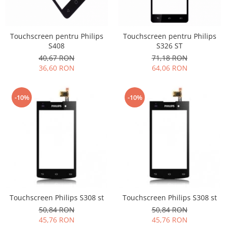
Folie scticla
Kodak
Geam camera
Logitec
Huse
Touchscreen pentru Philips
Touchscreen pentru Philips
Makita
Laveta
S408
S326 ST
Maxcom
Mufa Jack
40,67 RON
71,18 RON
Meizu
Pen
36,60 RON
64,06 RON
Nokia
Periute de dinti electrice
OralB
Prelungitor USB
-10%
-10%
Philips
Rama ras
RC LiPo
Suport MicroUSB
Summer
Suport Sim
Toshiba
Suruburi
Ulefone
Taste
UMI
Carcasa telefon
Vodafone
Allview
Wella
Touchscreen Philips S308 st
Touchscreen Philips S308 st
Carcasa LG
Wiko Lenny
50,84 RON
50,84 RON
Carcasa Nokia
45,76 RON
45,76 RON
ZTE