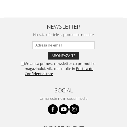
Samsung
Benzi flex
Sony
Banda tastatura
Cablu coaxial
NEWSLETTER
Flex antena
Nu rata ofertele si promotiile noastre
Flex buton
Flex casca
Flex incarcare
Flex LCD
Vreau sa primesc newsletter cu promotiile
Flex pornire
magazinului. Afla mai multe in
Politica de
Flex volum
Confidentialitate
Sonerie
Camera video telefon
SOCIAL
Allview
Urmareste-ne in social media
Apple
HTC
iPhone
LG