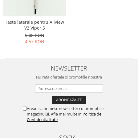
Folie scticla
Kodak
Geam camera
Logitec
Huse
Taste laterale pentru Allview
Makita
Laveta
V2 Viper S
Maxcom
Mufa Jack
5,08 RON
Meizu
Pen
4,57 RON
Nokia
Periute de dinti electrice
OralB
Prelungitor USB
Philips
Rama ras
NEWSLETTER
RC LiPo
Suport MicroUSB
Nu rata ofertele si promotiile noastre
Summer
Suport Sim
Toshiba
Suruburi
Ulefone
Taste
UMI
Carcasa telefon
Vreau sa primesc newsletter cu promotiile
Vodafone
magazinului. Afla mai multe in
Politica de
Allview
Wella
Confidentialitate
Carcasa LG
Wiko Lenny
Carcasa Nokia
ZTE
SOCIAL