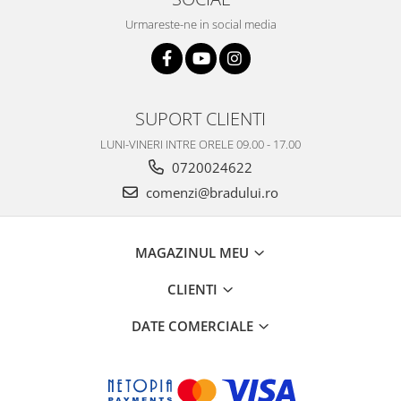
Samsung
Benzi flex
Sony
Urmareste-ne in social media
Banda tastatura
Cablu coaxial
Flex antena
Flex buton
SUPORT CLIENTI
Flex casca
LUNI-VINERI INTRE ORELE 09.00 - 17.00
Flex incarcare
0720024622
Flex LCD
comenzi@bradului.ro
Flex pornire
Flex volum
MAGAZINUL MEU
Sonerie
Camera video telefon
CLIENTI
Allview
DATE COMERCIALE
Apple
HTC
iPhone
LG