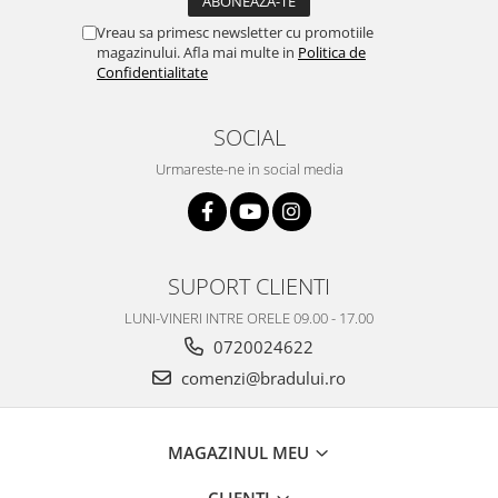
Samsung
Benzi flex
Sony
Vreau sa primesc newsletter cu promotiile
magazinului. Afla mai multe in
Politica de
Banda tastatura
Confidentialitate
Cablu coaxial
Flex antena
SOCIAL
Flex buton
Flex casca
Urmareste-ne in social media
Flex incarcare
Flex LCD
Flex pornire
SUPORT CLIENTI
Flex volum
Sonerie
LUNI-VINERI INTRE ORELE 09.00 - 17.00
Camera video telefon
0720024622
Allview
comenzi@bradului.ro
Apple
HTC
MAGAZINUL MEU
iPhone
LG
CLIENTI