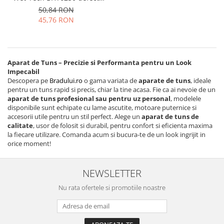
Folie scticla
Remington
50,84 RON
Kodak
Geam camera
45,76 RON
Logitec
Huse
Makita
Laveta
Maxcom
Mufa Jack
Aparat de Tuns – Precizie si Performanta pentru un Look
Meizu
Pen
Impecabil
Nokia
Periute de dinti electrice
Descopera pe
Bradului.ro
o gama variata de
aparate de tuns
, ideale
OralB
pentru un tuns rapid si precis, chiar la tine acasa. Fie ca ai nevoie de un
Prelungitor USB
aparat de tuns profesional sau pentru uz personal
, modelele
Philips
Rama ras
disponibile sunt echipate cu lame ascutite, motoare puternice si
RC LiPo
accesorii utile pentru un stil perfect. Alege un
aparat de tuns de
Suport MicroUSB
calitate
, usor de folosit si durabil, pentru confort si eficienta maxima
Summer
Suport Sim
la fiecare utilizare. Comanda acum si bucura-te de un look ingrijit in
Toshiba
orice moment!
Suruburi
Ulefone
Taste
UMI
Carcasa telefon
NEWSLETTER
Vodafone
Allview
Nu rata ofertele si promotiile noastre
Wella
Carcasa LG
Wiko Lenny
Carcasa Nokia
ZTE