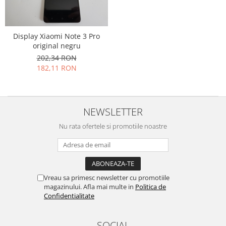
Placi de baza
Placa de baza Allview
Display Xiaomi Note 3 Pro
Alcatel
original negru
Apple
202,34 RON
Asus
182,11 RON
HTC
Huawei
LG
NEWSLETTER
Nokia
Nu rata ofertele si promotiile noastre
Oppo
Samsung
Sony
Rama mijloc telefon
Vreau sa primesc newsletter cu promotiile
Allview
magazinului. Afla mai multe in
Politica de
Confidentialitate
Allview
Huawei
SOCIAL
LG