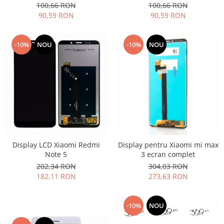
100,66 RON
100,66 RON
Nokia
90,59 RON
90,59 RON
Samsung
Sony
-10%
NOU
-10%
NOU
Display
Acer
Alcatel
Allview
Asus
Asus
Blackberry
Blackview
Display LCD Xiaomi Redmi
Display pentru Xiaomi mi max
Note 5
3 ecran complet
Display Oneplus
202,34 RON
304,03 RON
HTC
182,11 RON
273,63 RON
HTC
Huawei
-10%
NOU
Iphone
IPOD