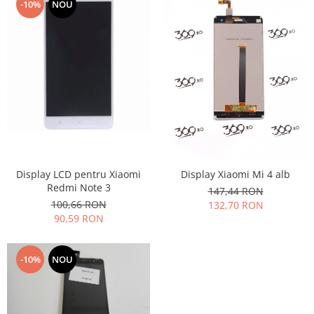
-10%
NOU
Lenovo
LG
Motorola
Nokia
Oppo
Samsung
Sony
Vodafone
Wiko
Display LCD pentru Xiaomi
Display Xiaomi Mi 4 alb
Xiaomi
Redmi Note 3
147,44 RON
ZTE
100,66 RON
132,70 RON
Mufa incarcare
90,59 RON
Allview
Asus
-10%
NOU
Lenovo
Nokia
Samsung