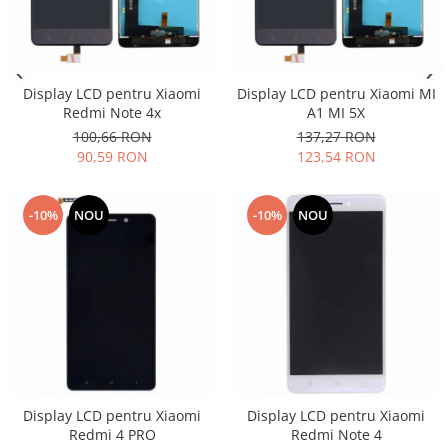
Samsung
Benzi flex
Sony
Banda tastatura
Cablu coaxial
Display LCD pentru Xiaomi
Display LCD pentru Xiaomi MI
Flex antena
Redmi Note 4x
A1 MI 5X
Flex buton
100,66 RON
137,27 RON
Flex casca
90,59 RON
123,54 RON
Flex incarcare
Flex LCD
-10%
NOU
-10%
NOU
Flex pornire
Flex volum
Sonerie
Camera video telefon
Allview
Apple
HTC
Display LCD pentru Xiaomi
Display LCD pentru Xiaomi
iPhone
Redmi 4 PRO
Redmi Note 4
LG