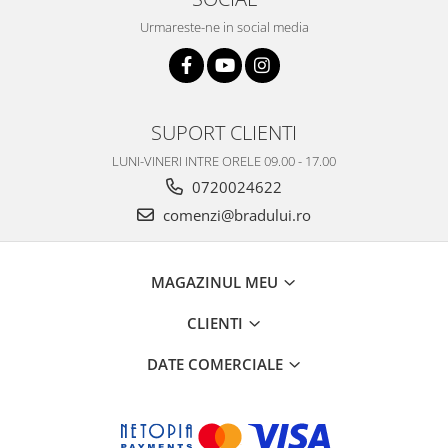
Nokia
Urmareste-ne in social media
Samsung
Vodafone
Xiaomi
Touchscreen
SUPORT CLIENTI
Acer
LUNI-VINERI INTRE ORELE 09.00 - 17.00
ALCATEL
0720024622
Allview
comenzi@bradului.ro
Blackberry
E-BODA
MAGAZINUL MEU
Google
HTC
CLIENTI
Iphone
DATE COMERCIALE
LG
MEIZU
Motorola
Nokia