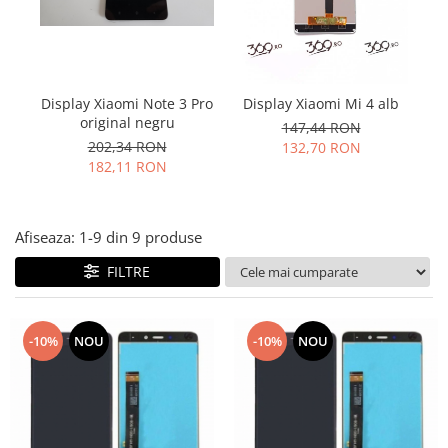
Folie scticla
Kodak
Geam camera
Logitec
Huse
Makita
Laveta
Maxcom
Display Xiaomi Note 3 Pro
Display Xiaomi Mi 4 alb
Mufa Jack
original negru
Meizu
147,44 RON
Pen
202,34 RON
132,70 RON
Nokia
Periute de dinti electrice
182,11 RON
OralB
Prelungitor USB
Philips
Rama ras
RC LiPo
Suport MicroUSB
Afiseaza:
1-
9
din
9
produse
Summer
Suport Sim
FILTRE
Toshiba
Suruburi
Ulefone
Taste
UMI
Carcasa telefon
-10%
NOU
-10%
NOU
Vodafone
Allview
Wella
Carcasa LG
Wiko Lenny
Carcasa Nokia
ZTE