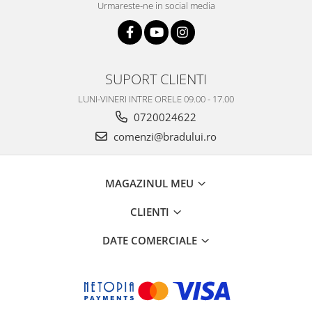
Samsung
Urmareste-ne in social media
Benzi flex
Sony
Banda tastatura
Cablu coaxial
Flex antena
SUPORT CLIENTI
Flex buton
LUNI-VINERI INTRE ORELE 09.00 - 17.00
Flex casca
0720024622
Flex incarcare
comenzi@bradului.ro
Flex LCD
Flex pornire
Flex volum
MAGAZINUL MEU
Sonerie
CLIENTI
Camera video telefon
Allview
DATE COMERCIALE
Apple
HTC
iPhone
LG