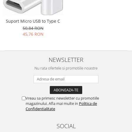
Folie scticla
Kodak
Geam camera
Logitec
Huse
Suport Micro USB to Type C
Makita
Laveta
50,84 RON
Maxcom
Mufa Jack
45,76 RON
Meizu
Pen
Nokia
Periute de dinti electrice
OralB
Prelungitor USB
NEWSLETTER
Philips
Rama ras
RC LiPo
Nu rata ofertele si promotiile noastre
Suport MicroUSB
Summer
Suport Sim
Toshiba
Suruburi
Ulefone
Taste
Vreau sa primesc newsletter cu promotiile
UMI
Carcasa telefon
magazinului. Afla mai multe in
Politica de
Vodafone
Confidentialitate
Allview
Wella
Carcasa LG
Wiko Lenny
SOCIAL
Carcasa Nokia
ZTE