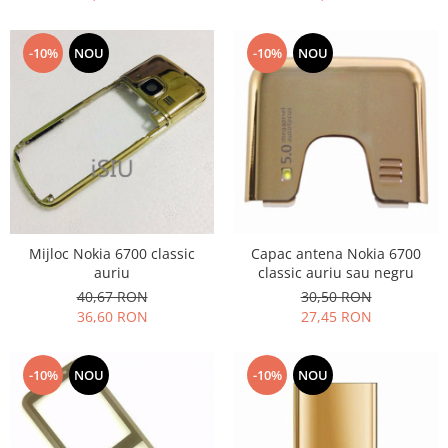
Nokia
Samsung
-10%
NOU
-10%
NOU
Sony
Display
Acer
Alcatel
Allview
Asus
Asus
Mijloc Nokia 6700 classic
Capac antena Nokia 6700
Blackberry
auriu
classic auriu sau negru
Blackview
40,67 RON
30,50 RON
Display Oneplus
36,60 RON
27,45 RON
HTC
HTC
-10%
NOU
-10%
NOU
Huawei
Iphone
IPOD