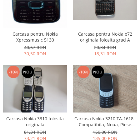
Samsung
Benzi flex
Sony
Banda tastatura
Cablu coaxial
Flex antena
Carcasa pentru Nokia e72
Carcasa pentru Nokia
Flex buton
originala folosita grad A
Xpressmusic 5130
20,34 RON
40,67 RON
Flex casca
18,31 RON
30,50 RON
Flex incarcare
Flex LCD
Flex pornire
-10%
NOU
-10%
NOU
Flex volum
Sonerie
Camera video telefon
Allview
Apple
Carcasa Nokia 3310 folosita
Carcasa Nokia 3210 TA-1618 ,
HTC
originala
Compatibila, Noua, Piese
iPhone
Telefon
81,34 RON
150,00 RON
73,21 RON
135,00 RON
LG