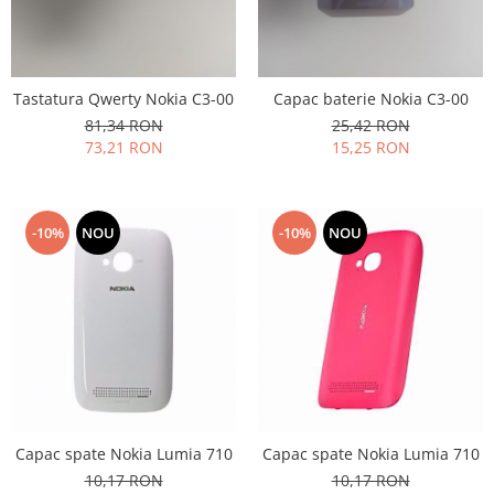
Tastatura Qwerty Nokia C3-00
Capac baterie Nokia C3-00
81,34 RON
25,42 RON
73,21 RON
15,25 RON
-10%
NOU
-10%
NOU
Capac spate Nokia Lumia 710
Capac spate Nokia Lumia 710
10,17 RON
10,17 RON