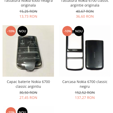
Tastatura Nokia 6300 neagra
Tastatura Nokia 6700 classic
Placi de baza
originala
argintie originala
15,25 RON
40,67 RON
Placa de baza Allview
13,73 RON
36,60 RON
Alcatel
Apple
-10%
NOU
-10%
NOU
Asus
HTC
Huawei
LG
Nokia
Oppo
Samsung
Sony
Capac baterie Nokia 6700
Carcasa Nokia 6700 classic
Rama mijloc telefon
classic argintiu
negru
30,50 RON
152,52 RON
Allview
27,45 RON
137,27 RON
Allview
Huawei
LG
-10%
NOU