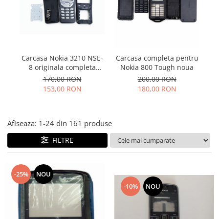
Folie scticla
Kodak
Geam camera
Logitec
Huse
Makita
Laveta
Maxcom
Mufa Jack
Carcasa Nokia 3210 NSE-
Carcasa completa pentru
Meizu
Pen
8 originala completa
Nokia 800 Tough noua
Nokia
impecabila
Periute de dinti electrice
170,00 RON
200,00 RON
OralB
153,00 RON
180,00 RON
Prelungitor USB
Philips
Rama ras
RC LiPo
Suport MicroUSB
Afiseaza:
1-
24
din
161
produse
Summer
Suport Sim
Toshiba
FILTRE
Suruburi
Ulefone
Taste
UMI
Carcasa telefon
-25%
NOU
Vodafone
Allview
-10%
NOU
Wella
Carcasa LG
Wiko Lenny
Carcasa Nokia
ZTE