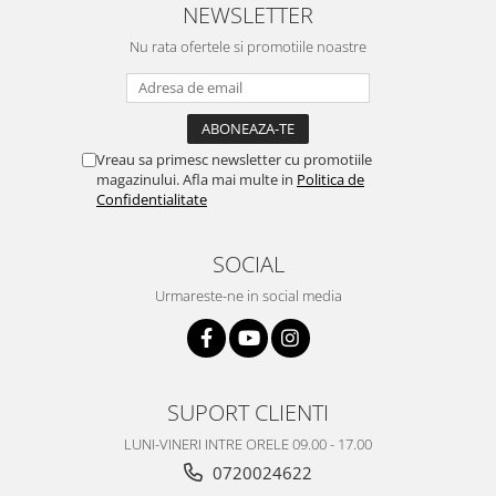
NEWSLETTER
Nokia
Nu rata ofertele si promotiile noastre
Samsung
Sony
Display
Acer
Vreau sa primesc newsletter cu promotiile
Alcatel
magazinului. Afla mai multe in
Politica de
Confidentialitate
Allview
Asus
SOCIAL
Asus
Blackberry
Urmareste-ne in social media
Blackview
Display Oneplus
HTC
HTC
SUPORT CLIENTI
Huawei
LUNI-VINERI INTRE ORELE 09.00 - 17.00
Iphone
0720024622
IPOD