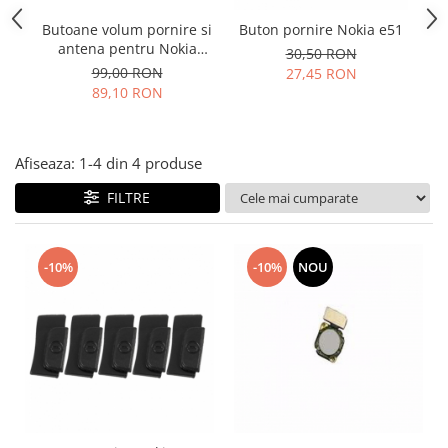
Folie scticla
Kodak
Geam camera
Butoane volum pornire si
Buton pornire Nokia e51
B
antena pentru Nokia
Logitec
30,50 RON
Huse
6310i original
99,00 RON
27,45 RON
Makita
Laveta
89,10 RON
Maxcom
Mufa Jack
Meizu
Pen
Nokia
Periute de dinti electrice
Afiseaza:
1-
4
din
4
produse
OralB
Prelungitor USB
FILTRE
Philips
Rama ras
RC LiPo
Suport MicroUSB
Summer
Suport Sim
-10%
-10%
NOU
Toshiba
Suruburi
Ulefone
Taste
UMI
Carcasa telefon
Vodafone
Allview
Wella
Carcasa LG
Wiko Lenny
Carcasa Nokia
ZTE