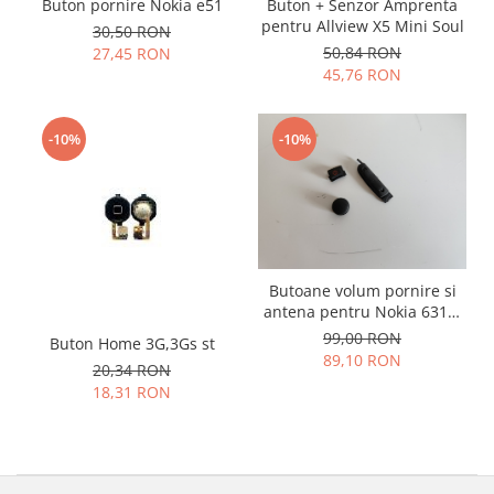
Samsung
Buton pornire Nokia e51
Buton + Senzor Amprenta
Benzi flex
pentru Allview X5 Mini Soul
Sony
30,50 RON
50,84 RON
Banda tastatura
27,45 RON
45,76 RON
Cablu coaxial
Flex antena
Flex buton
-10%
-10%
Flex casca
Flex incarcare
Flex LCD
Flex pornire
Flex volum
Butoane volum pornire si
Sonerie
antena pentru Nokia 6310i
original
99,00 RON
Camera video telefon
Buton Home 3G,3Gs st
89,10 RON
20,34 RON
Allview
18,31 RON
Apple
HTC
iPhone
LG