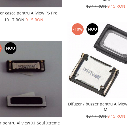
10,17 RON
9,15 RON
or casca pentru Allview P5 Pro
10,17 RON
9,15 RON
-10%
NOU
%
NOU
Difuzor / buzzer pentru Allvie
M
10,17 RON
9,15 RON
r pentru Allview X1 Soul Xtreme