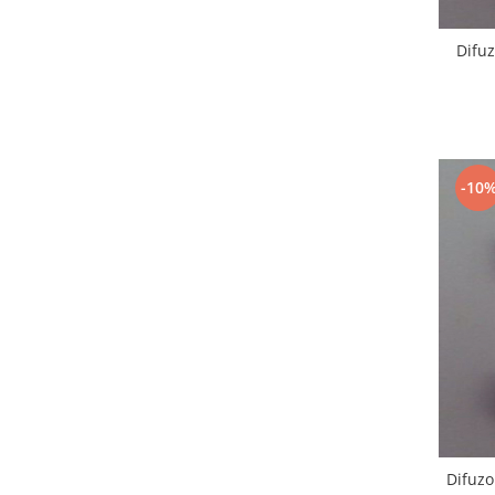
Placi de baza
Difuz
Placa de baza Allview
Alcatel
Apple
Asus
HTC
-10
Huawei
LG
Nokia
Oppo
Samsung
Sony
Rama mijloc telefon
Allview
Allview
Huawei
Difuzo
LG