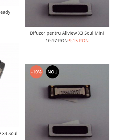
Ready
Difuzor pentru Allview X3 Soul Mini
10,17 RON
9,15 RON
-10%
NOU
w X3 Soul