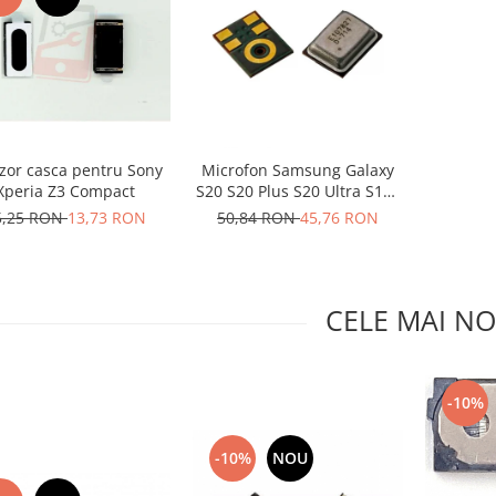
zor casca pentru Sony
Microfon Samsung Galaxy
Xperia Z3 Compact
S20 S20 Plus S20 Ultra S10E
S10 S10 Plus 3003-001243
5,25 RON
13,73 RON
50,84 RON
45,76 RON
CELE MAI NO
-10%
-10%
NOU