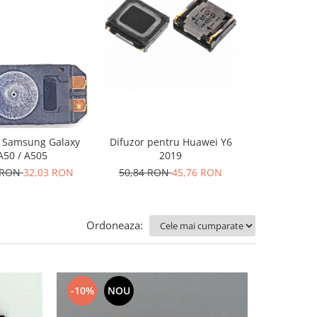
-60%
N
r Samsung Galaxy
Difuzor pentru Huawei Y6
Difuzor pentru Allv
A50 / A505
2019
Soul
 RON
32,03 RON
50,84 RON
45,76 RON
25,42 RO
Ordoneaza:
-10%
NOU