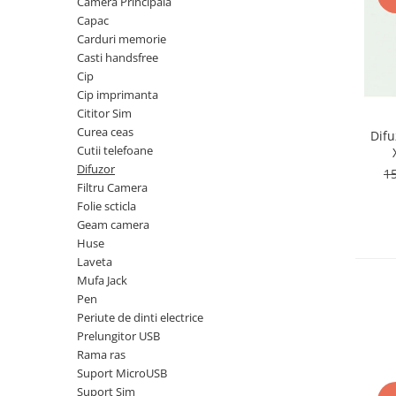
Telefoane Orange
Camera Principala
Asus
adezivi
Capac
Bang & Olufsen
Telefoane Philips
Polish
Carduri memorie
Becker
Accesorii laptop
Telefoane Realme
Casti handsfree
Black & Decker
Alte componente
Cip
Telefoane Samsung
Blackview
Cip imprimanta
Buton
Telefoane Sony
Cititor Sim
Bose
Cablu de date
Curea ceas
Difu
Telefoane Vonino
Bosh
Camera Principala
Cutii telefoane
Casio
Telefoane Vonino
Capac
Difuzor
1
Compex
Filtru Camera
Carduri memorie
Telefoane Wiko
Folie scticla
Cubot
Casti handsfree
Telefoane Zte
Geam camera
Dewalt
Cip
Huse
Telefon Asus
Doogee
Cip imprimanta
Laveta
Telefon E-Boda
e-boda
Mufa Jack
Cititor Sim
Pen
Gardena
Telefon iHunt
Curea ceas
Periute de dinti electrice
Google
Cutii telefoane
Telefon LG
Prelungitor USB
HTC
Difuzor
Rama ras
Telefon Opo
iHunt
Suport MicroUSB
Filtru Camera
Suport Sim
JBL