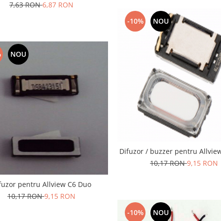
7,63 RON
6,87 RON
-10%
NOU
%
NOU
Difuzor / buzzer pentru Allvi
10,17 RON
9,15 RON
fuzor pentru Allview C6 Duo
10,17 RON
9,15 RON
-10%
NOU