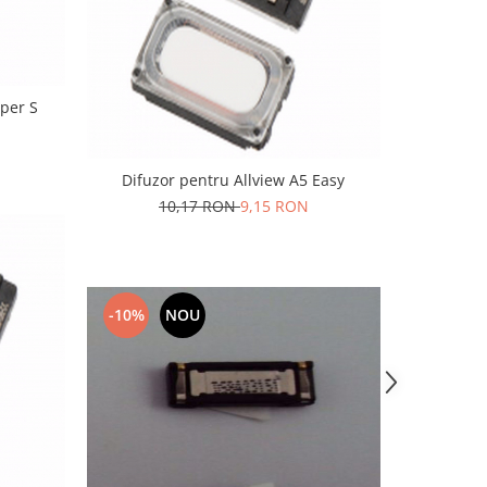
iper S
Difuzor pentru Allview A5 Easy
10,17 RON
9,15 RON
-10%
NOU