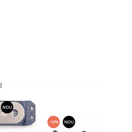
I
NOU
-10%
NOU