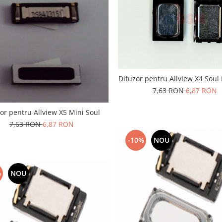
Difuzor pentru Allview X4 Soul 
7,63 RON
6,87 RON
or pentru Allview X5 Mini Soul
7,63 RON
6,87 RON
-10%
NOU
%
NOU