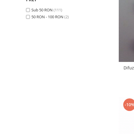
Samsung
Benzi flex
Sony
Sub 50 RON
(111)
Banda tastatura
50 RON - 100 RON
(2)
Cablu coaxial
Flex antena
Flex buton
Flex casca
Flex incarcare
Flex LCD
Difuz
Flex pornire
Flex volum
Sonerie
Camera video telefon
Allview
-10
Apple
HTC
iPhone
LG