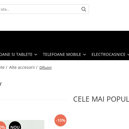
OANE SI TABLETE
TELEFOANE MOBILE
ELECTROCASNICE
ete /
Alte accesorii /
Difuzor
r
CELE MAI POPU
-10%
0%
NOU