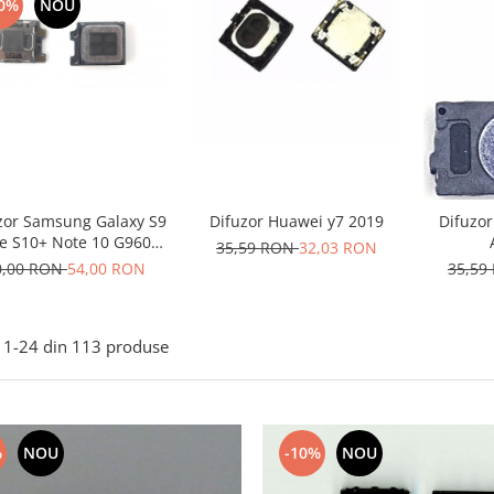
0%
NOU
zor Samsung Galaxy S9
Difuzor Huawei y7 2019
Difuzo
e S10+ Note 10 G960F
35,59 RON
32,03 RON
G970F G975F N970F
0,00 RON
54,00 RON
35,59
1-
24
din
113
produse
%
NOU
-10%
NOU