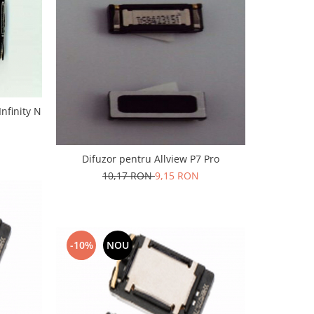
Infinity N
Difuzor pentru Allview P7 Pro
10,17 RON
9,15 RON
-10%
NOU