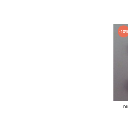
Nokia
Samsung
Vodafone
Xiaomi
-10
Touchscreen
Acer
ALCATEL
Allview
Blackberry
E-BODA
Google
HTC
Iphone
LG
Di
MEIZU
Motorola
Nokia