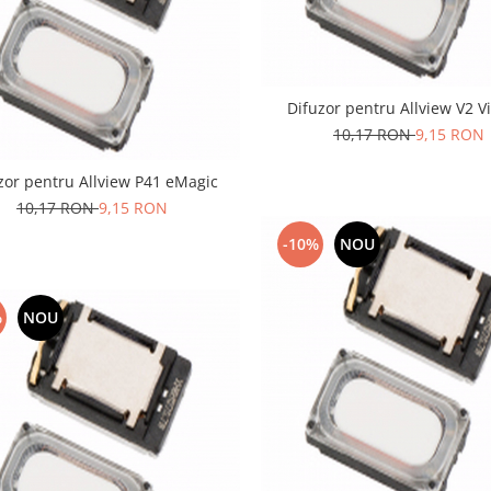
Difuzor pentru Allview V2 V
10,17 RON
9,15 RON
zor pentru Allview P41 eMagic
10,17 RON
9,15 RON
-10%
NOU
%
NOU