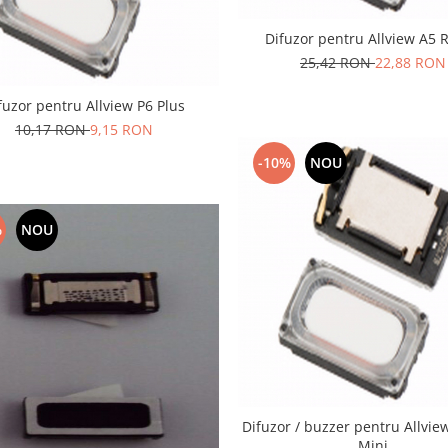
Difuzor pentru Allview A5 
25,42 RON
22,88 RON
fuzor pentru Allview P6 Plus
10,17 RON
9,15 RON
-10%
NOU
%
NOU
Difuzor / buzzer pentru Allvie
Mini