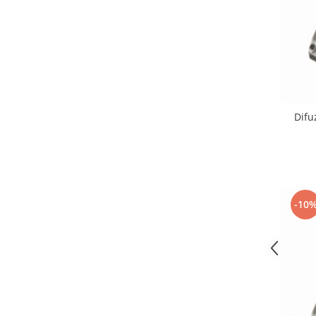
Nokia
Samsung
Sony
Display
Acer
Alcatel
Difu
Allview
Asus
Asus
Blackberry
Blackview
-10
Display Oneplus
HTC
HTC
Huawei
Iphone
IPOD