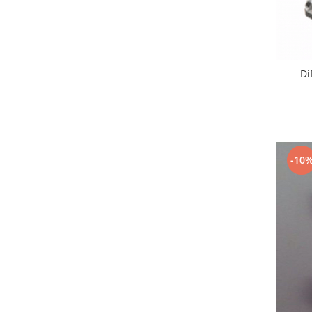
Lenovo
LG
Motorola
Nokia
Di
Oppo
Samsung
Sony
Vodafone
Wiko
-10
Xiaomi
ZTE
Mufa incarcare
Allview
Asus
Lenovo
Nokia
Samsung