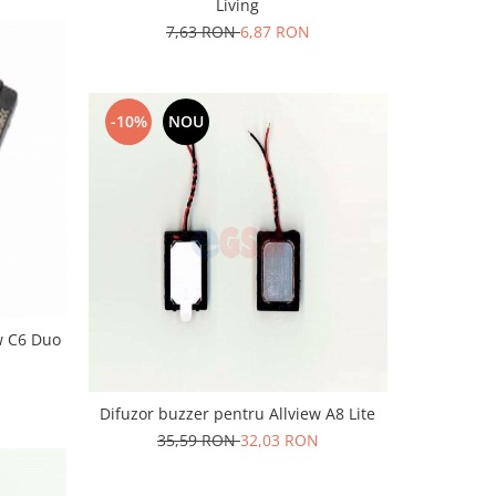
Living
7,63 RON
6,87 RON
-10%
NOU
ew C6 Duo
Difuzor buzzer pentru Allview A8 Lite
35,59 RON
32,03 RON