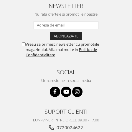
Samsung
NEWSLETTER
Benzi flex
Sony
Banda tastatura
Nu rata ofertele si promotiile noastre
Cablu coaxial
Flex antena
Flex buton
Vreau sa primesc newsletter cu promotiile
Flex casca
magazinului. Afla mai multe in
Politica de
Flex incarcare
Confidentialitate
Flex LCD
Flex pornire
SOCIAL
Flex volum
Urmareste-ne in social media
Sonerie
Camera video telefon
Allview
Apple
SUPORT CLIENTI
HTC
LUNI-VINERI INTRE ORELE 09.00 - 17.00
iPhone
0720024622
LG