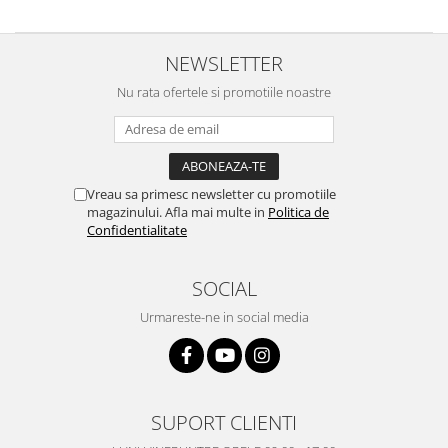
Samsung
Benzi flex
Sony
Banda tastatura
NEWSLETTER
Cablu coaxial
Nu rata ofertele si promotiile noastre
Flex antena
Flex buton
Flex casca
Flex incarcare
Vreau sa primesc newsletter cu promotiile
Flex LCD
magazinului. Afla mai multe in
Politica de
Flex pornire
Confidentialitate
Flex volum
Sonerie
SOCIAL
Camera video telefon
Urmareste-ne in social media
Allview
Apple
HTC
iPhone
SUPORT CLIENTI
LG