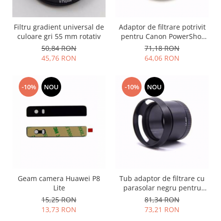
Folie scticla
Kodak
Geam camera
Logitec
Huse
Filtru gradient universal de
Adaptor de filtrare potrivit
culoare gri 55 mm rotativ
pentru Canon PowerShot
Makita
Laveta
G1X Mark 2 FA-DC58E
50,84 RON
71,18 RON
Maxcom
Mufa Jack
45,76 RON
64,06 RON
Meizu
Pen
Nokia
Periute de dinti electrice
-10%
NOU
-10%
NOU
OralB
Prelungitor USB
Philips
Rama ras
RC LiPo
Suport MicroUSB
Summer
Suport Sim
Toshiba
Suruburi
Ulefone
Taste
UMI
Carcasa telefon
Vodafone
Geam camera Huawei P8
Tub adaptor de filtrare cu
Allview
Lite
parasolar negru pentru
Wella
Carcasa LG
Leica X1, X2
15,25 RON
81,34 RON
Wiko Lenny
Carcasa Nokia
13,73 RON
73,21 RON
ZTE