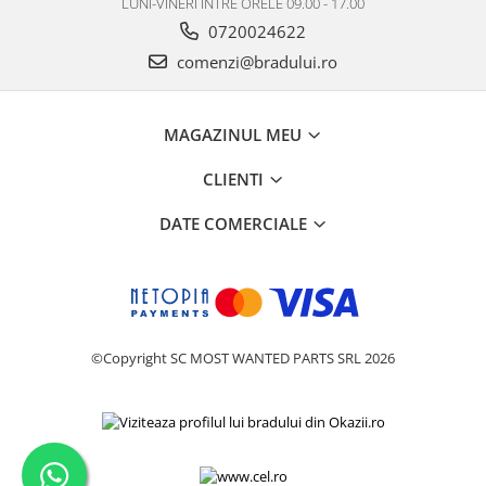
LUNI-VINERI INTRE ORELE 09.00 - 17.00
Nokia
0720024622
Samsung
comenzi@bradului.ro
Sony
Display
MAGAZINUL MEU
Acer
Alcatel
CLIENTI
Allview
DATE COMERCIALE
Asus
Asus
Blackberry
Blackview
Display Oneplus
©Copyright SC MOST WANTED PARTS SRL 2026
HTC
HTC
Huawei
Iphone
IPOD