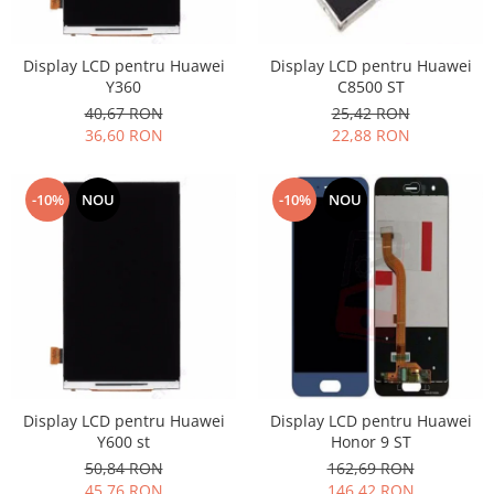
Nokia
Samsung
Display LCD pentru Huawei
Display LCD pentru Huawei
Vodafone
Y360
C8500 ST
Xiaomi
40,67 RON
25,42 RON
36,60 RON
22,88 RON
Touchscreen
Acer
-10%
NOU
-10%
NOU
ALCATEL
Allview
Blackberry
E-BODA
Google
HTC
Iphone
LG
Display LCD pentru Huawei
Display LCD pentru Huawei
MEIZU
Y600 st
Honor 9 ST
Motorola
50,84 RON
162,69 RON
Nokia
45,76 RON
146,42 RON