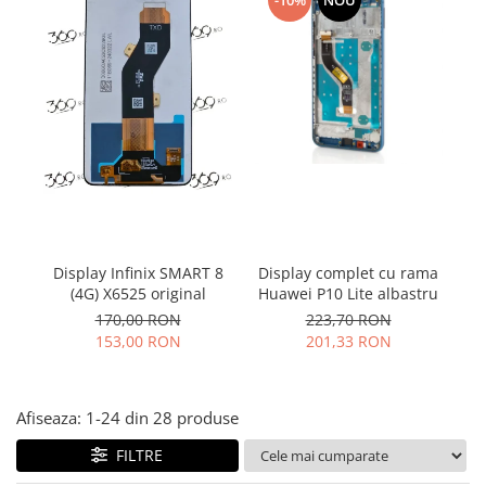
-10%
NOU
Folie scticla
Kodak
Geam camera
Logitec
Huse
Makita
Laveta
Maxcom
Mufa Jack
Meizu
Pen
Nokia
Periute de dinti electrice
OralB
Prelungitor USB
Philips
Rama ras
RC LiPo
Suport MicroUSB
Display Infinix SMART 8
Display complet cu rama
Summer
Suport Sim
(4G) X6525 original
Huawei P10 Lite albastru
Toshiba
Suruburi
(
170,00 RON
223,70 RON
Ulefone
Taste
153,00 RON
201,33 RON
UMI
Carcasa telefon
Vodafone
Allview
Afiseaza:
1-
24
din
28
produse
Wella
Carcasa LG
Wiko Lenny
FILTRE
Carcasa Nokia
ZTE