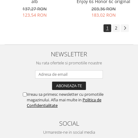
alb
Enjoy 6s Honor 6c original
137,27 RON
203,36 RON
123,54 RON
183,02 RON
1
2
NEWSLETTER
Nu rata ofertele si promotiile noastre
Vreau sa primesc newsletter cu promotiile
magazinului. Afla mai multe in
Politica de
Confidentialitate
SOCIAL
Urmareste-ne in social media