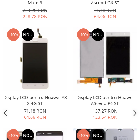
Mate 9
Ascend G6 ST
Lenovo
254,20 RON
71,18 RON
LG
228,78 RON
64,06 RON
Motorola
Nokia
-10%
NOU
-10%
NOU
Oppo
Samsung
Sony
Vodafone
Wiko
Xiaomi
ZTE
Mufa incarcare
Display LCD pentru Huawei Y3
Display LCD pentru Huawei
2 4G ST
AScend P6 ST
Allview
71,18 RON
137,27 RON
Asus
64,06 RON
123,54 RON
Lenovo
Nokia
-10%
NOU
-10%
NOU
Samsung