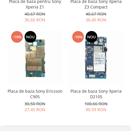
Samsung
Placa de baza pentru Sony
Placa de baza Sony Xperia
Benzi flex
Xperia Z1
Z3 Compact
Sony
40,67 RON
40,67 RON
Banda tastatura
36,60 RON
36,60 RON
Cablu coaxial
Flex antena
Flex buton
-10%
NOU
-10%
NOU
Flex casca
Flex incarcare
Flex LCD
Flex pornire
Flex volum
Sonerie
Camera video telefon
Placa de baza Sony Ericsson
Placa de baza Sony Xperia
C905
D2105
Allview
30,50 RON
100,66 RON
Apple
27,45 RON
90,59 RON
HTC
iPhone
LG