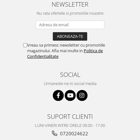
NEWSLETTER
Nokia
Nu rata ofertele si promotiile noastre
Samsung
Sony
Display
Acer
Vreau sa primesc newsletter cu promotiile
Alcatel
magazinului. Afla mai multe in
Politica de
Confidentialitate
Allview
Asus
SOCIAL
Asus
Blackberry
Urmareste-ne in social media
Blackview
Display Oneplus
HTC
HTC
SUPORT CLIENTI
Huawei
LUNI-VINERI INTRE ORELE 09.00 - 17.00
Iphone
0720024622
IPOD