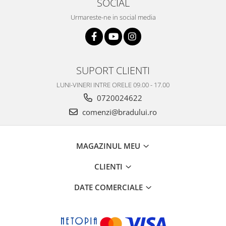
SOCIAL
Nokia
Urmareste-ne in social media
Samsung
Vodafone
Xiaomi
Touchscreen
SUPORT CLIENTI
Acer
LUNI-VINERI INTRE ORELE 09.00 - 17.00
ALCATEL
0720024622
Allview
comenzi@bradului.ro
Blackberry
E-BODA
Google
MAGAZINUL MEU
HTC
CLIENTI
Iphone
LG
DATE COMERCIALE
MEIZU
Motorola
Nokia