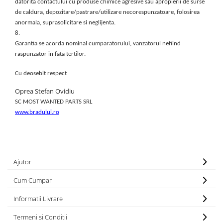
datorita contactului cu produse chimice agresive sau apropierii de surse
Lenovo
de caldura, depozitare/pastrare/utilizare necorespunzatoare, folosirea
LG
anormala, suprasolicitare si neglijenta.
8.
Motorola
Garantia se acorda nominal cumparatorului, vanzatorul nefiind
Nokia
raspunzator in fata tertilor.
Oppo
Samsung
Cu deosebit respect
Sony
Oprea Stefan Ovidiu
Vodafone
SC MOST WANTED PARTS SRL
Wiko
www.bradului.ro
Xiaomi
ZTE
Mufa incarcare
Ajutor
Allview
Cum Cumpar
Asus
Lenovo
Informatii Livrare
Nokia
Termeni si Conditii
Samsung