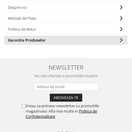
Placi de baza
Despre noi
Placa de baza Allview
Metode de Plata
Alcatel
Politica de Retur
Apple
Asus
Garantia Produselor
HTC
Huawei
LG
NEWSLETTER
Nokia
Nu rata ofertele si promotiile noastre
Oppo
Samsung
Sony
Rama mijloc telefon
Vreau sa primesc newsletter cu promotiile
Allview
magazinului. Afla mai multe in
Politica de
Allview
Confidentialitate
Huawei
LG