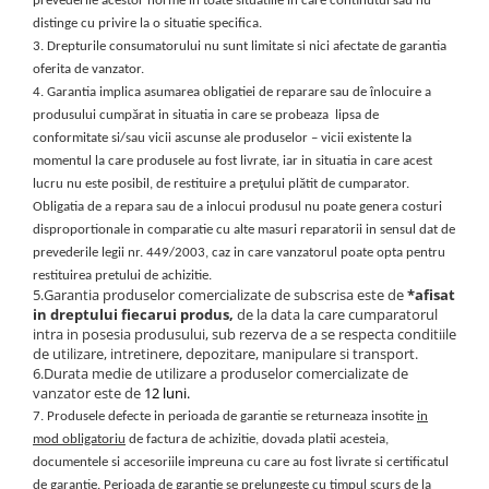
Folie scticla
prevederile acestor norme in toate situatiile in care continutul sau nu
Kodak
distinge cu privire la o situatie specifica.
Geam camera
3.
Drepturile consumatorului nu sunt limitate si nici afectate de garantia
Logitec
Huse
oferita de vanzator.
Makita
Laveta
4.
Garantia
implica asumarea obligatiei de reparare sau de înlocuire a
Maxcom
Mufa Jack
produsului cumpărat in situatia in care se probeaza lipsa de
Meizu
conformitate si/sau vicii ascunse ale produselor – vicii existente la
Pen
momentul la care produsele au fost livrate, iar in situatia in care acest
Nokia
Periute de dinti electrice
lucru nu este posibil, de restituire a preţului plătit de cumparator.
OralB
Prelungitor USB
Obligatia de a repara sau de a inlocui produsul nu poate genera costuri
Philips
Rama ras
disproportionale in comparatie cu alte masuri reparatorii in sensul dat de
RC LiPo
prevederile legii nr. 449/2003, caz in care vanzatorul poate opta pentru
Suport MicroUSB
restituirea pretului de achizitie.
Summer
Suport Sim
5.Garantia produselor comercializate de subscrisa este de
*afisat
Toshiba
Suruburi
in dreptului fiecarui produs,
de la data la care cumparatorul
intra in posesia produsului, sub rezerva de a se respecta conditiile
Ulefone
Taste
de utilizare, intretinere, depozitare, manipulare si transport.
UMI
Carcasa telefon
6.Durata medie de utilizare a produselor comercializate de
vanzator este de
12 luni.
Vodafone
Allview
7.
Produsele defecte in perioada de garantie se returneaza insotite
in
Wella
Carcasa LG
mod obligatoriu
de factura de achizitie, dovada platii acesteia,
Wiko Lenny
Carcasa Nokia
documentele si accesoriile impreuna cu care au fost livrate si certificatul
ZTE
de garantie. Perioada de garantie se prelungeste cu timpul scurs de la