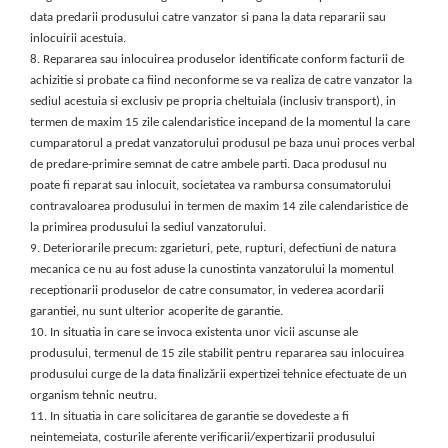
Samsung
Benzi flex
data predarii produsului catre vanzator si pana la data repararii sau
Sony
inlocuirii acestuia.
Banda tastatura
8.
Repararea sau inlocuirea produselor identificate conform facturii de
Cablu coaxial
achizitie si probate ca fiind neconforme se va realiza de catre vanzator la
Flex antena
sediul acestuia si exclusiv pe propria cheltuiala (inclusiv transport), in
termen de maxim 15 zile calendaristice incepand de la momentul la care
Flex buton
cumparatorul a predat vanzatorului produsul pe baza unui proces verbal
Flex casca
de predare-primire semnat de catre ambele parti. Daca produsul nu
Flex incarcare
poate fi reparat sau inlocuit, societatea va rambursa consumatorului
Flex LCD
contravaloarea produsului in termen de maxim 14 zile calendaristice de
Flex pornire
la primirea produsului la sediul vanzatorului.
9.
Deteriorarile precum: zgarieturi, pete, rupturi, defectiuni de natura
Flex volum
mecanica ce nu au fost aduse la cunostinta vanzatorului la momentul
Sonerie
receptionarii produselor de catre consumator, in vederea acordarii
Camera video telefon
garantiei, nu sunt ulterior acoperite de garantie.
10.
In situatia in care se invoca existenta unor vicii ascunse ale
Allview
produsului, termenul de 15 zile stabilit pentru repararea sau inlocuirea
Apple
produsului
curge de la data finalizării expertizei tehnice efectuate de un
HTC
organism tehnic neutru.
iPhone
11.
In situatia in care solicitarea de garantie se dovedeste a fi
neintemeiata, costurile aferente verificarii/expertizarii produsului
LG