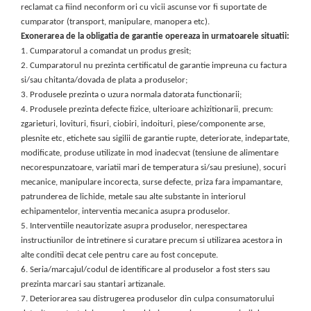
reclamat ca fiind neconform ori cu vicii ascunse vor fi suportate de
Nokia
cumparator (transport, manipulare, manopera etc).
Samsung
Exonerarea de la obligatia de garantie opereaza in urmatoarele situatii:
Sony
1.
Cumparatorul a comandat un produs gresit;
2.
Cumparatorul nu prezinta certificatul de garantie impreuna cu factura
Display
si/sau chitanta/dovada de plata a produselor;
Acer
3.
Produsele prezinta o uzura normala datorata functionarii;
Alcatel
4.
Produsele prezinta defecte fizice, ulterioare achizitionarii, precum:
zgarieturi, lovituri, fisuri, ciobiri, indoituri, piese/componente arse,
Allview
plesnite etc, etichete sau sigilii de garantie rupte, deteriorate, indepartate,
Asus
modificate, produse utilizate in mod inadecvat (tensiune de alimentare
Asus
necorespunzatoare, variatii mari de temperatura si/sau presiune), socuri
Blackberry
mecanice, manipulare incorecta, surse defecte, priza fara impamantare,
Blackview
patrunderea de lichide, metale sau alte substante in interiorul
echipamentelor, interventia mecanica asupra produselor.
Display Oneplus
5.
Interventiile neautorizate asupra produselor, nerespectarea
HTC
instructiunilor de intretinere si curatare precum si utilizarea acestora in
HTC
alte conditii decat cele pentru care au fost concepute.
Huawei
6.
Seria/marcajul/codul de identificare al produselor a fost sters sau
prezinta marcari sau stantari artizanale.
Iphone
7.
Deteriorarea sau distrugerea produselor din culpa consumatorului
IPOD