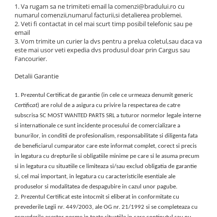
Telefoane Orange
Asus
adezivi
1. Va rugam sa ne trimiteti email la comenzi@bradului.ro cu
Bang & Olufsen
numarul comenzii,numarul facturii,si detalierea problemei.
Telefoane Philips
Polish
2. Veti fi contactat in cel mai scurt timp posibil telefonic sau pe
Becker
Accesorii laptop
Telefoane Realme
email
Black & Decker
3. Vom trimite un curier la dvs pentru a prelua coletul,sau daca va
Alte componente
Telefoane Samsung
este mai usor veti expedia dvs produsul doar prin Cargus sau
Blackview
Buton
Fancourier.
Telefoane Sony
Bose
Cablu de date
Telefoane Vonino
Detalii Garantie
Bosh
Camera Principala
Casio
Telefoane Vonino
Capac
1.
Prezentul Certificat de garantie (in cele ce urmeaza denumit generic
Compex
Carduri memorie
Telefoane Wiko
Certificat
) are rolul de a asigura cu privire la respectarea de catre
Cubot
subscrisa SC MOST WANTED PARTS SRL a tuturor normelor legale interne
Casti handsfree
Telefoane Zte
si internationale ce sunt incidente procesului de comercializare a
Dewalt
Cip
Telefon Asus
bunurilor, in conditii de profesionalism, responsabilitate si diligenta fata
Doogee
Cip imprimanta
de beneficiarul cumparator care este informat complet, corect si precis
Telefon E-Boda
e-boda
Cititor Sim
in legatura cu drepturile si obligatiile minime pe care si le asuma precum
Gardena
Telefon iHunt
Curea ceas
si in legatura cu situatiile ce limiteaza si/sau exclud obligatia de garantie
Google
si, cel mai important, in legatura cu caracteristicile esentiale ale
Cutii telefoane
Telefon LG
produselor si modalitatea de despagubire in cazul unor pagube.
HTC
Difuzor
Telefon Opo
2.
Prezentul Certificat este intocmit si eliberat in conformitate cu
iHunt
Filtru Camera
prevederile Legii nr. 449/2003, ale OG nr. 21/1992 si se completeaza cu
JBL