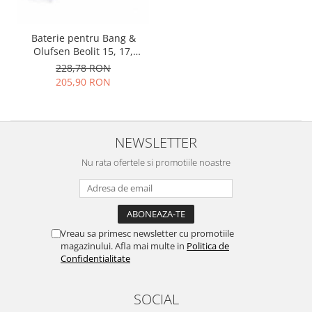
Folie scticla
Kodak
Geam camera
Logitec
Huse
Baterie pentru Bang &
Olufsen Beolit ​​15, 17,
Makita
Laveta
BeoPlay A2 Active
228,78 RON
Maxcom
Mufa Jack
205,90 RON
Meizu
Pen
Nokia
Periute de dinti electrice
OralB
Prelungitor USB
NEWSLETTER
Philips
Rama ras
RC LiPo
Nu rata ofertele si promotiile noastre
Suport MicroUSB
Summer
Suport Sim
Toshiba
Suruburi
Ulefone
Taste
UMI
Vreau sa primesc newsletter cu promotiile
Carcasa telefon
magazinului. Afla mai multe in
Politica de
Vodafone
Allview
Confidentialitate
Wella
Carcasa LG
Wiko Lenny
Carcasa Nokia
SOCIAL
ZTE