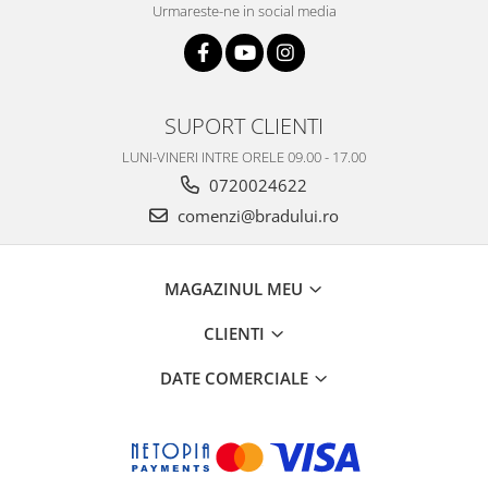
Samsung
Urmareste-ne in social media
Benzi flex
Sony
Banda tastatura
Cablu coaxial
Flex antena
SUPORT CLIENTI
Flex buton
LUNI-VINERI INTRE ORELE 09.00 - 17.00
Flex casca
0720024622
Flex incarcare
comenzi@bradului.ro
Flex LCD
Flex pornire
Flex volum
MAGAZINUL MEU
Sonerie
CLIENTI
Camera video telefon
Allview
DATE COMERCIALE
Apple
HTC
iPhone
LG