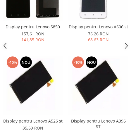
Lenovo
LG
Motorola
Display pentru Lenovo S850
Display pentru Lenovo A606 st
Nokia
157,61 RON
76,26 RON
Oppo
141,85 RON
68,63 RON
Samsung
Sony
Vodafone
-10%
NOU
-10%
NOU
Wiko
Xiaomi
ZTE
Mufa incarcare
Allview
Asus
Lenovo
Display pentru Lenovo A526 st
Display pentru Lenovo A396
Nokia
ST
35,59 RON
Samsung