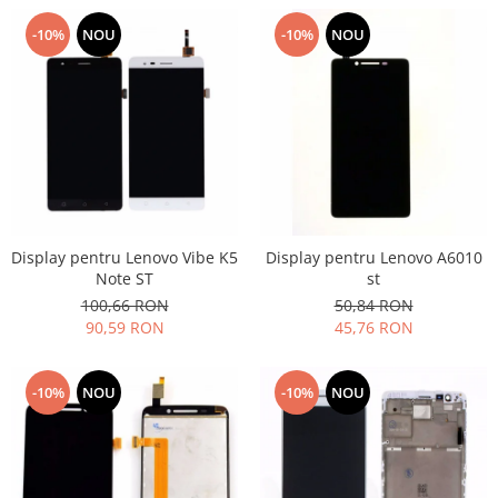
-10%
NOU
-10%
NOU
Display pentru Lenovo Vibe K5
Display pentru Lenovo A6010
Note ST
st
100,66 RON
50,84 RON
90,59 RON
45,76 RON
-10%
NOU
-10%
NOU