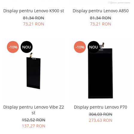
Philips
Display pentru Lenovo K900 st
Display pentru Lenovo A850
Sony
81,34 RON
81,34 RON
Touchscreen Huawei
73,21 RON
73,21 RON
Touchscreen Lenovo
Touchscreen Samsung
UTOK
-10%
NOU
-10%
NOU
Vodafone
Vonino
Wiko
ZTE
Display pentru Lenovo Vibe Z2
Display pentru Lenovo P70
st
304,03 RON
152,52 RON
273,63 RON
137,27 RON