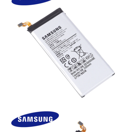
Lenovo
LG
Motorola
Nokia
Oppo
Samsung
Sony
Vodafone
Wiko
Xiaomi
ZTE
Mufa incarcare
Allview
Asus
Lenovo
Nokia
Samsung