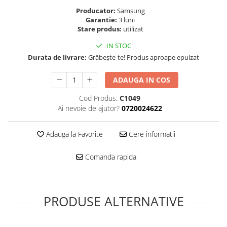
Folie scticla
Producator:
Samsung
Kodak
Geam camera
Garantie:
3 luni
Logitec
Huse
Stare produs:
utilizat
Makita
Laveta
IN STOC
Maxcom
Mufa Jack
Durata de livrare:
Grăbește-te! Produs aproape epuizat
Meizu
Pen
Nokia
ADAUGA IN COS
Periute de dinti electrice
OralB
Prelungitor USB
Cod Produs:
C1049
Philips
Rama ras
Ai nevoie de ajutor?
0720024622
RC LiPo
Suport MicroUSB
Summer
Suport Sim
Adauga la Favorite
Cere informatii
Toshiba
Suruburi
Ulefone
Comanda rapida
Taste
UMI
Carcasa telefon
Vodafone
Allview
Wella
PRODUSE ALTERNATIVE
Carcasa LG
Wiko Lenny
Carcasa Nokia
ZTE