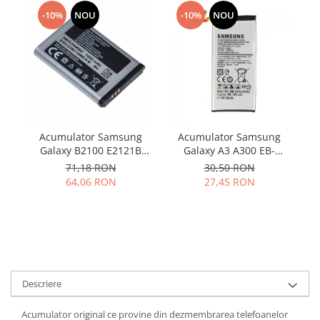
Samsung
Benzi flex
-10%
NOU
-10%
NOU
Sony
Banda tastatura
Cablu coaxial
Flex antena
Flex buton
Flex casca
Flex incarcare
Acumulator Samsung
Acumulator Samsung
Flex LCD
Galaxy B2100 E2121B
Galaxy A3 A300 EB-
C3300 E2120 M110 P900
BA300ABE utilizat
Flex pornire
71,18 RON
30,50 RON
AB553446BU SWAP
64,06 RON
27,45 RON
Flex volum
Sonerie
Camera video telefon
Allview
Apple
HTC
Descriere
iPhone
Acumulator original ce provine din dezmembrarea telefoanelor
LG