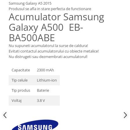
Samsung Galaxy A5 2015
Nokia
Produsul se afla in stare perfecta de functionare
Acumulator Samsung
Samsung
Sony
Galaxy A500 EB-
Display
BA500ABE
Acer
Alcatel
Nu supuneti acumulatorul la surse de caldura!
Evitati contactul acumulatorului cu obiecte metalice!
Allview
Nu distrugeti sau dezmembrati acumulatorul!
Asus
Asus
Capacitate
2300 mAh
Blackberry
Tip celule
Lithium-ion
Blackview
Tip produs
Baterie
Display Oneplus
HTC
Voltaj
3.8 V
HTC
Huawei
Iphone
IPOD