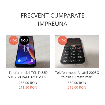
Nokia
Samsung
FRECVENT CUMPARATE
Vodafone
IMPREUNA
Xiaomi
Touchscreen
Acer
-10%
NOU
-10%
ALCATEL
Allview
Blackberry
E-BODA
Google
Telefon mobil TCL T433D
Telefon mobil Alcatel 2008G
HTC
501 2GB RAM 32GB cu 4G
folosit cu taste mari
Iphone
impecabil
235,00 RON
350,00 RON
LG
211,50 RON
315,00 RON
MEIZU
Motorola
Nokia