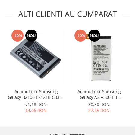
Philips
ALTI CLIENTI AU CUMPARAT
Sony
Touchscreen Huawei
Touchscreen Lenovo
-10%
NOU
-10%
NOU
Touchscreen Samsung
UTOK
Vodafone
Vonino
Wiko
ZTE
Acumulator Samsung
Acumulator Samsung
Galaxy B2100 E2121B C3300
Galaxy A3 A300 EB-
E2120 M110 P900
BA300ABE utilizat
71,18 RON
30,50 RON
AB553446BU SWAP
64,06 RON
27,45 RON