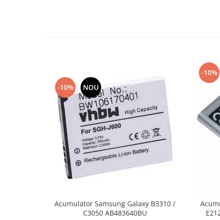
Lenovo
LG
Motorola
Nokia
Oppo
-10%
Samsung
Sony
-10%
NOU
Vodafone
Wiko
Xiaomi
ZTE
Mufa incarcare
Allview
Asus
Lenovo
Acumulator Samsung Galaxy B3310 /
Acumu
Nokia
C3050 AB483640BU
E21
Samsung