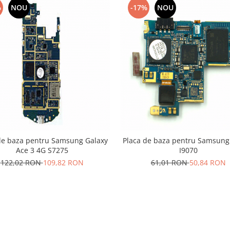
%
NOU
-17%
NOU
de baza pentru Samsung Galaxy
Placa de baza pentru Samsung
Ace 3 4G S7275
I9070
122,02 RON
109,82 RON
61,01 RON
50,84 RON