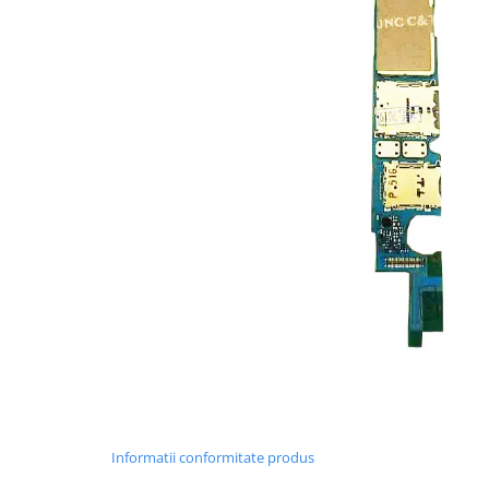
Nokia
Samsung
Sony
Display
Acer
Alcatel
Allview
Asus
Asus
Blackberry
Blackview
Display Oneplus
HTC
HTC
Huawei
Iphone
Informatii conformitate produs
IPOD