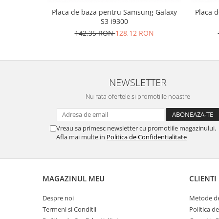
Nokia
Placa de baza pentru Samsung Galaxy
Placa 
S3 i9300
Samsung
142,35 RON
128,12 RON
Vodafone
Xiaomi
Touchscreen
Acer
NEWSLETTER
ALCATEL
Nu rata ofertele si promotiile noastre
Allview
Blackberry
E-BODA
Vreau sa primesc newsletter cu promotiile magazinului.
Afla mai multe in
Politica de Confidentialitate
Google
HTC
Iphone
MAGAZINUL MEU
CLIENTI
LG
MEIZU
Despre noi
Metode de
Motorola
Termeni si Conditii
Politica d
Nokia