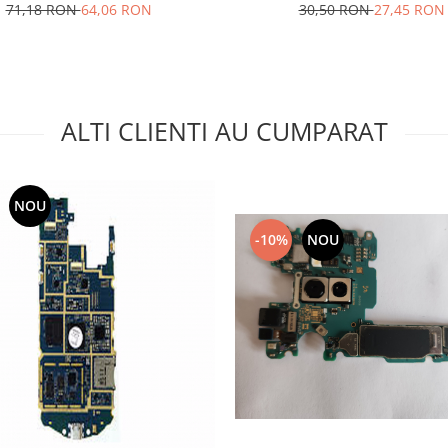
AB553446BU SWAP
71,18 RON
64,06 RON
30,50 RON
27,45 RON
ALTI CLIENTI AU CUMPARAT
NOU
-10%
NOU