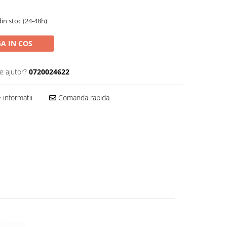
in stoc (24-48h)
A IN COS
e ajutor?
0720024622
informatii
Comanda rapida