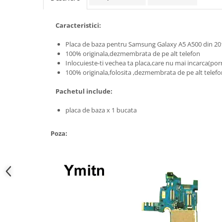
Samsung
Benzi flex
Sony
Banda tastatura
Caracteristici:
Cablu coaxial
Placa de baza pentru
Samsung Galaxy A5 A500 din 20
Flex antena
100% originala,dezmembrata de pe alt telefon
Flex buton
Inlocuieste-ti vechea ta placa,care nu mai incarca(por
100% originala,folosita ,dezmembrata de pe alt telef
Flex casca
Flex incarcare
Pachetul include:
Flex LCD
placa de baza x 1 bucata
Flex pornire
Flex volum
Poza:
Sonerie
Camera video telefon
Allview
Apple
HTC
iPhone
LG