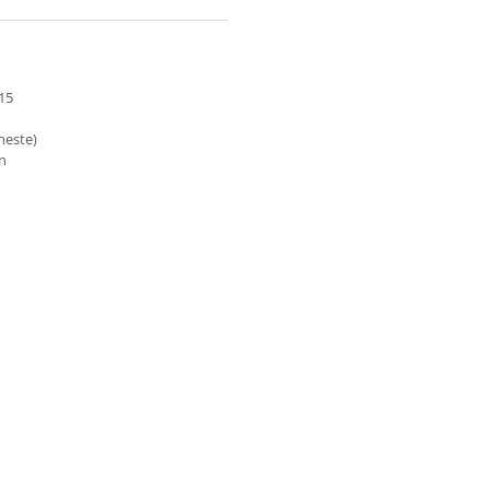
15
neste)
on