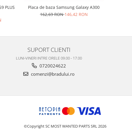
Placa de baza Samsung Galaxy A300
Placa de 
162,69 RON
146,42 RON
N
15
SUPORT CLIENTI
LUNI-VINERI INTRE ORELE 09.00 - 17.00
0720024622
comenzi@bradului.ro
©Copyright SC MOST WANTED PARTS SRL 2026