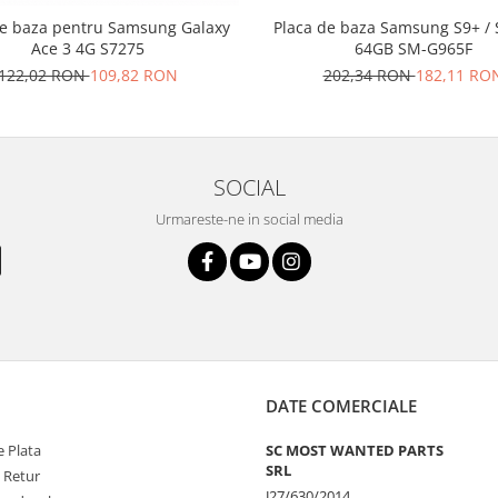
de baza pentru Samsung Galaxy
Placa de baza Samsung S9+ / S9 PLUS
Ace 3 4G S7275
64GB SM-G965F
122,02 RON
109,82 RON
202,34 RON
182,11 RO
SOCIAL
Urmareste-ne in social media
DATE COMERCIALE
 Plata
SC MOST WANTED PARTS
SRL
e Retur
J27/630/2014