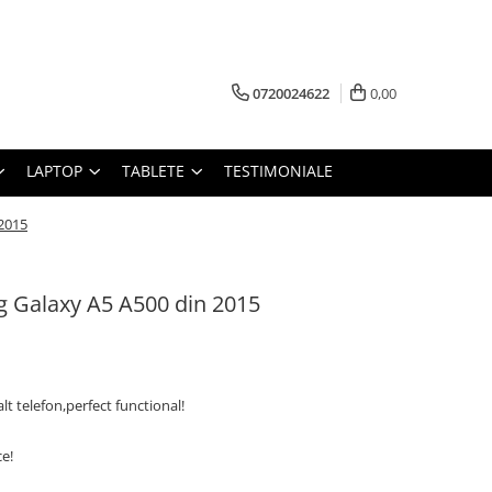
0720024622
0,00
LAPTOP
TABLETE
TESTIMONIALE
2015
 Galaxy A5 A500 din 2015
t telefon,perfect functional!
ce!