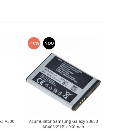
-10%
NOU
-10%
A3 A300
Acumulator Samsung Galaxy S3650
Baterie
AB463651BU 960mah
Xc