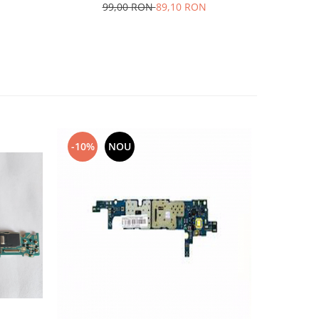
99,00 RON
89,10 RON
5
-10%
NOU
-10%