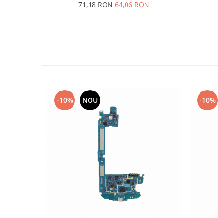
71,18 RON
64,06 RON
Placi de baza
Placa de baza Allview
Alcatel
Apple
Asus
HTC
Huawei
-10%
NOU
-10%
LG
Nokia
Oppo
Samsung
Sony
Rama mijloc telefon
Allview
Allview
Huawei
LG