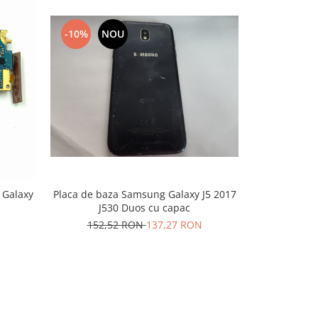
-10%
NOU
-10%
N
Placa de baza Samsung Galaxy J5 2017
 Galaxy
Placa de baz
J530 Duos cu capac
193,
152,52 RON
137,27 RON