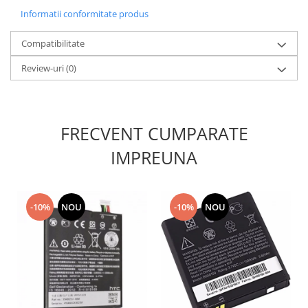
Lenovo
Informatii conformitate produs
LG
Compatibilitate
Motorola
Nokia
Review-uri
(0)
Oppo
Samsung
Sony
FRECVENT CUMPARATE
Vodafone
IMPREUNA
Wiko
Xiaomi
ZTE
-10%
NOU
-10%
NOU
Mufa incarcare
Allview
Asus
Lenovo
Nokia
Samsung