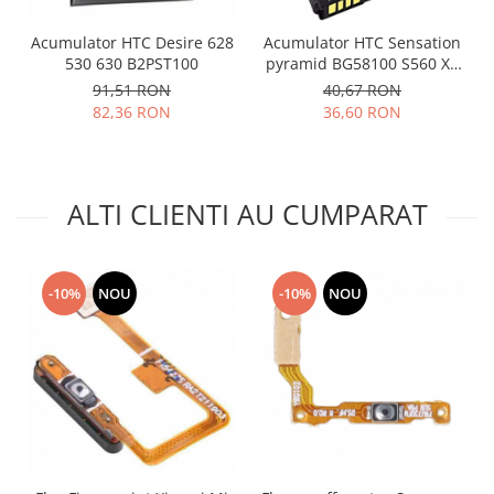
Placi de baza
Acumulator HTC Desire 628
Acumulator HTC Sensation
Placa de baza Allview
530 630 B2PST100
pyramid BG58100 S560 XE
Alcatel
BG86100
91,51 RON
40,67 RON
82,36 RON
36,60 RON
Apple
Asus
HTC
Huawei
ALTI CLIENTI AU CUMPARAT
LG
Nokia
Oppo
-10%
NOU
-10%
NOU
Samsung
Sony
Rama mijloc telefon
Allview
Allview
Huawei
LG