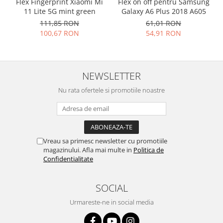
Flex Fingerprint Xiaomi Mi
Flex on off pentru Samsung
11 Lite 5G mint green
Galaxy A6 Plus 2018 A605
Nokia
111,85 RON
61,01 RON
Samsung
100,67 RON
54,91 RON
Vodafone
Xiaomi
Touchscreen
NEWSLETTER
Acer
Nu rata ofertele si promotiile noastre
ALCATEL
Allview
Blackberry
E-BODA
Vreau sa primesc newsletter cu promotiile
Google
magazinului. Afla mai multe in
Politica de
HTC
Confidentialitate
Iphone
LG
SOCIAL
MEIZU
Urmareste-ne in social media
Motorola
Nokia