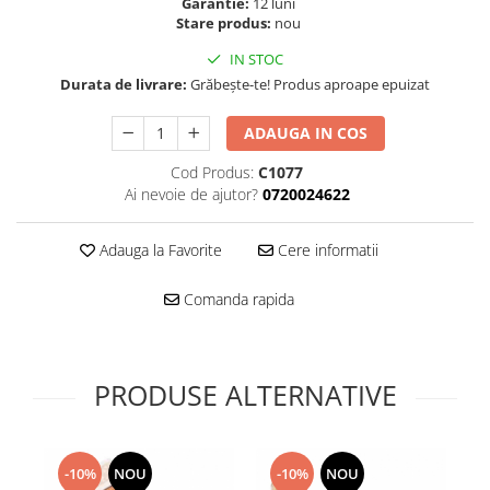
Folie scticla
Garantie:
12 luni
Stare produs:
nou
Kodak
Geam camera
Logitec
Huse
IN STOC
Makita
Durata de livrare:
Grăbește-te! Produs aproape epuizat
Laveta
Maxcom
Mufa Jack
ADAUGA IN COS
Meizu
Pen
Nokia
Cod Produs:
C1077
Periute de dinti electrice
Ai nevoie de ajutor?
0720024622
OralB
Prelungitor USB
Philips
Rama ras
Adauga la Favorite
Cere informatii
RC LiPo
Suport MicroUSB
Summer
Suport Sim
Comanda rapida
Toshiba
Suruburi
Ulefone
Taste
UMI
Carcasa telefon
PRODUSE ALTERNATIVE
Vodafone
Allview
Wella
Carcasa LG
Wiko Lenny
Carcasa Nokia
-10%
NOU
-10%
NOU
ZTE