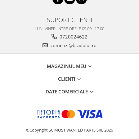
Philips
Sony
SUPORT CLIENTI
Touchscreen Huawei
LUNI-VINERI INTRE ORELE 09.00 - 17.00
Touchscreen Lenovo
0720024622
Touchscreen Samsung
comenzi@bradului.ro
UTOK
Vodafone
Vonino
MAGAZINUL MEU
Wiko
CLIENTI
ZTE
DATE COMERCIALE
©Copyright SC MOST WANTED PARTS SRL 2026