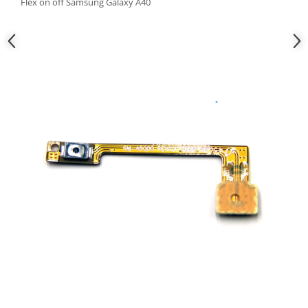
Flex on off Samsung Galaxy A40
Nokia
Samsung
Sony
Display
Acer
Alcatel
Allview
Asus
Asus
Blackberry
Blackview
Display Oneplus
HTC
HTC
Huawei
Iphone
IPOD