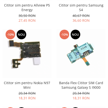
Samsung
Benzi flex
Cititor sim pentru Allview P5
Cititor sim pentru Samsung
Sony
Energy
S4
Banda tastatura
30,50 RON
40,67 RON
Cablu coaxial
27,45 RON
36,60 RON
Flex antena
Flex buton
-10%
NOU
-10%
NOU
Flex casca
Flex incarcare
Flex LCD
Flex pornire
Flex volum
Sonerie
Camera video telefon
Allview
Cititor sim pentru Nokia N97
Banda Flex Cititor SIM Card
Mini
Samsung Galaxy S I9000
Apple
20,34 RON
20,34 RON
HTC
18,31 RON
18,31 RON
iPhone
LG