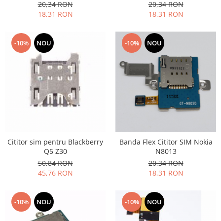
20,34 RON
20,34 RON
Placi de baza
18,31 RON
18,31 RON
Placa de baza Allview
Alcatel
-10%
NOU
-10%
NOU
Apple
Asus
HTC
Huawei
LG
Nokia
Oppo
Samsung
Cititor sim pentru Blackberry
Banda Flex Cititor SIM Nokia
Q5 Z30
N8013
Sony
50,84 RON
20,34 RON
Rama mijloc telefon
45,76 RON
18,31 RON
Allview
Allview
-10%
NOU
-10%
NOU
Huawei
LG