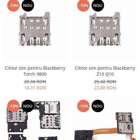
-10%
NOU
-10%
NOU
Nokia
Samsung
Sony
Display
Acer
Alcatel
Allview
Asus
Cititor sim pentru Blackberry
Cititor sim pentru Blackberry
Asus
Torch 9800
Z10 Q10
Blackberry
20,34 RON
25,42 RON
18,31 RON
22,88 RON
Blackview
Display Oneplus
HTC
-10%
NOU
-10%
NOU
HTC
Huawei
Iphone
IPOD