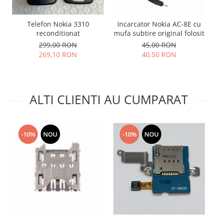
Lenovo
LG
Telefon Nokia 3310
Incarcator Nokia AC-8E cu
reconditionat
mufa subtire original folosit
Motorola
299,00 RON
45,00 RON
Nokia
269,10 RON
40,50 RON
Oppo
Samsung
Sony
ALTI CLIENTI AU CUMPARAT
Vodafone
Wiko
Xiaomi
-10%
NOU
-10%
NOU
ZTE
Mufa incarcare
Allview
Asus
Lenovo
Nokia
Samsung