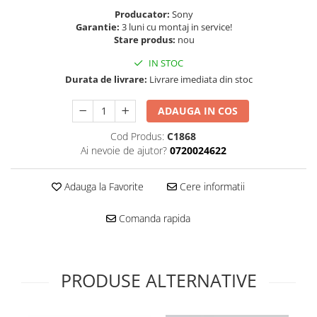
Folie scticla
Producator:
Sony
Kodak
Geam camera
Garantie:
3 luni cu montaj in service!
Logitec
Huse
Stare produs:
nou
Makita
Laveta
IN STOC
Maxcom
Mufa Jack
Durata de livrare:
Livrare imediata din stoc
Meizu
Pen
Nokia
ADAUGA IN COS
Periute de dinti electrice
OralB
Prelungitor USB
Cod Produs:
C1868
Philips
Rama ras
Ai nevoie de ajutor?
0720024622
RC LiPo
Suport MicroUSB
Summer
Suport Sim
Adauga la Favorite
Cere informatii
Toshiba
Suruburi
Ulefone
Comanda rapida
Taste
UMI
Carcasa telefon
Vodafone
Allview
Wella
PRODUSE ALTERNATIVE
Carcasa LG
Wiko Lenny
Carcasa Nokia
ZTE