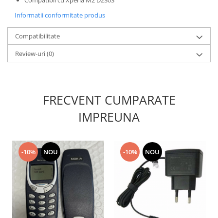
Compatibil cu Xperia M2 D2303
Nokia
Informatii conformitate produs
Samsung
Sony
Compatibilitate
Display
Review-uri
(0)
Acer
Alcatel
Allview
FRECVENT CUMPARATE
Asus
IMPREUNA
Asus
Blackberry
Blackview
Display Oneplus
-10%
NOU
-10%
NOU
HTC
HTC
Huawei
Iphone
IPOD