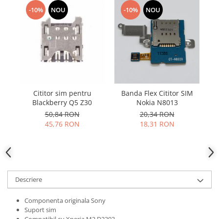
Samsung
Benzi flex
-10%
NOU
-10%
NOU
Sony
Banda tastatura
Cablu coaxial
Flex antena
Flex buton
Flex casca
Flex incarcare
Cititor sim pentru
Banda Flex Cititor SIM
Flex LCD
Blackberry Q5 Z30
Nokia N8013
S
Flex pornire
50,84 RON
20,34 RON
45,76 RON
18,31 RON
Flex volum
Sonerie
Camera video telefon
Allview
Apple
Descriere
HTC
Componenta originala Sony
iPhone
Suport sim
LG