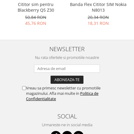
Cititor sim pentru
Banda Flex Cititor SIM Nokia
Placi de baza
Blackberry Q5 Z30
N8013
Placa de baza Allview
50,84 RON
20,34 RON
Alcatel
45,76 RON
18,31 RON
Apple
Asus
HTC
NEWSLETTER
Huawei
Nu rata ofertele si promotiile noastre
LG
Nokia
Oppo
Samsung
Vreau sa primesc newsletter cu promotiile
Sony
magazinului. Afla mai multe in
Politica de
Confidentialitate
Rama mijloc telefon
Allview
SOCIAL
Allview
Urmareste-ne in social media
Huawei
LG