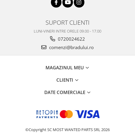
Nokia
Samsung
SUPORT CLIENTI
Vodafone
Xiaomi
LUNI-VINERI INTRE ORELE 09.00 - 17.00
Touchscreen
0720024622
comenzi@bradului.ro
Acer
ALCATEL
Allview
MAGAZINUL MEU
Blackberry
E-BODA
CLIENTI
Google
DATE COMERCIALE
HTC
Iphone
LG
MEIZU
Motorola
©Copyright SC MOST WANTED PARTS SRL 2026
Nokia