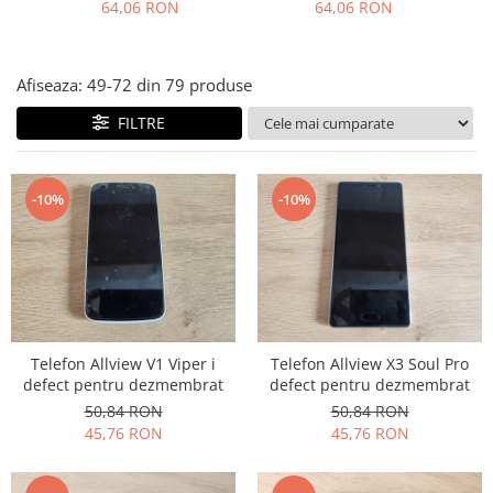
Acumulator
Folie scticla
64,06 RON
64,06 RON
Kodak
Geam camera
Logitec
Huse
Makita
Afiseaza:
49-
72
din
79
produse
Laveta
Maxcom
Mufa Jack
FILTRE
Meizu
Pen
Nokia
Periute de dinti electrice
OralB
-10%
-10%
Prelungitor USB
Philips
Rama ras
RC LiPo
Suport MicroUSB
Summer
Suport Sim
Toshiba
Suruburi
Ulefone
Taste
Telefon Allview V1 Viper i
Telefon Allview X3 Soul Pro
UMI
Carcasa telefon
defect pentru dezmembrat
defect pentru dezmembrat
Vodafone
Allview
50,84 RON
50,84 RON
Wella
45,76 RON
45,76 RON
Carcasa LG
Wiko Lenny
Carcasa Nokia
ZTE