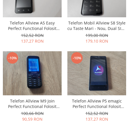
Philips
Sony
Touchscreen Huawei
Telefon Allview A5 Easy
Telefon Mobil Allview S8 Style
Perfect Functional Folosit
cu Taste Mari - Nou, Dual SIM,
Touchscreen Lenovo
Include Incarcator si
Complet cu Accesorii
152,52 RON
199,00 RON
Touchscreen Samsung
Acumulator
137,27 RON
179,10 RON
UTOK
Vodafone
-10%
-10%
Vonino
Wiko
ZTE
Telefon Allview M9 Join
Telefon Allview P5 emagic
Perfect Functional Folosit
Perfect Functional Folosit
Include Incarcator si
Include Incarcator si
100,66 RON
152,52 RON
Acumulator
Acumulator
90,59 RON
137,27 RON