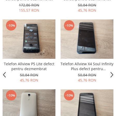
172,86 RON
50,84 RON
Nokia
155,57 RON
45,76 RON
Samsung
Sony
-10%
-10%
Display
Acer
Alcatel
Allview
Asus
Asus
Telefon Allview P5 Lite defect
Telefon Allview X4 Soul Infinity
Blackberry
pentru dezmembrat
Plus defect pentru
dezmembrat
Blackview
50,84 RON
50,84 RON
45,76 RON
45,76 RON
Display Oneplus
HTC
HTC
-10%
-10%
Huawei
Iphone
IPOD