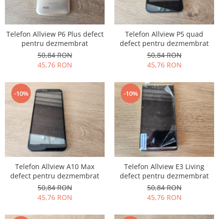
Lenovo
LG
Telefon Allview P6 Plus defect
Telefon Allview P5 quad
Motorola
pentru dezmembrat
defect pentru dezmembrat
Nokia
50,84 RON
50,84 RON
Oppo
45,76 RON
45,76 RON
Samsung
Sony
-10%
-10%
Vodafone
Wiko
Xiaomi
ZTE
Mufa incarcare
Allview
Telefon Allview A10 Max
Telefon Allview E3 Living
defect pentru dezmembrat
defect pentru dezmembrat
Asus
50,84 RON
50,84 RON
Lenovo
45,76 RON
45,76 RON
Nokia
Samsung