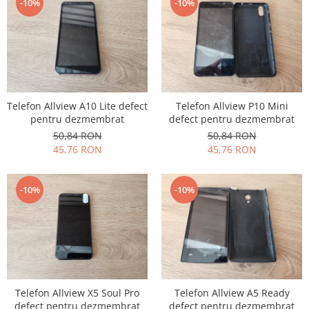
Samsung
-10%
-10%
Benzi flex
Sony
Banda tastatura
Cablu coaxial
Flex antena
Flex buton
Flex casca
Telefon Allview A10 Lite defect
Telefon Allview P10 Mini
pentru dezmembrat
defect pentru dezmembrat
Flex incarcare
50,84 RON
50,84 RON
Flex LCD
45,76 RON
45,76 RON
Flex pornire
Flex volum
-10%
-10%
Sonerie
Camera video telefon
Allview
Apple
HTC
iPhone
Telefon Allview X5 Soul Pro
Telefon Allview A5 Ready
LG
defect pentru dezmembrat
defect pentru dezmembrat