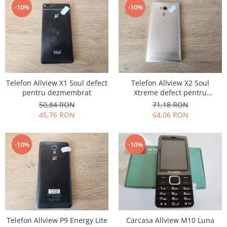
-10%
-10%
Placi de baza
Placa de baza Allview
Alcatel
Apple
Asus
HTC
Telefon Allview X1 Soul defect
Telefon Allview X2 Soul
Huawei
pentru dezmembrat
Xtreme defect pentru
dezmembrat
LG
50,84 RON
71,18 RON
45,76 RON
64,06 RON
Nokia
Oppo
Samsung
-10%
-10%
Sony
Rama mijloc telefon
Allview
Allview
Huawei
Telefon Allview P9 Energy Lite
Carcasa Allview M10 Luna
LG