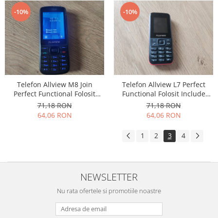
-10%
-10%
Telefon Allview M8 Join
Telefon Allview L7 Perfect
Perfect Functional Folosit
Functional Folosit Include
Include Incarcator si
Incarcator si Acumulator
71,18 RON
71,18 RON
Acumulator
64,06 RON
64,06 RON
1
2
3
4
NEWSLETTER
Nu rata ofertele si promotiile noastre