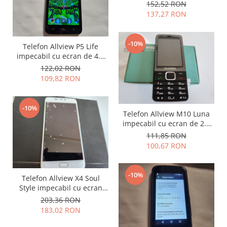
inch si 4G
152,52 RON
Placi de baza
137,27 RON
Placa de baza Allview
Alcatel
-10%
Telefon Allview P5 Life
Apple
impecabil cu ecran de 4.5
Asus
inch si 4G
122,02 RON
HTC
109,82 RON
Huawei
LG
-10%
Telefon Allview M10 Luna
Nokia
impecabil cu ecran de 2.8
Oppo
inch si tastatura
111,85 RON
Samsung
100,67 RON
Sony
Rama mijloc telefon
-10%
Telefon Allview X4 Soul
Allview
Style impecabil cu ecran
4.5inch si 4G
Allview
203,36 RON
183,02 RON
Huawei
LG