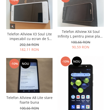
Samsung
-10%
Benzi flex
Sony
Banda tastatura
Cablu coaxial
Flex antena
Flex buton
Telefon Allview X4 Soul
Telefon Allview X3 Soul Lite
Infinity L pentru piese placa
Flex casca
impecabil cu ecran de 5
si display
100,66 RON
inch si 4G
Flex incarcare
202,34 RON
90,59 RON
182,11 RON
Flex LCD
Flex pornire
-10%
NOU
Flex volum
-10%
NOU
Sonerie
Camera video telefon
Allview
Apple
HTC
Telefon Allview A8 Lite stare
foarte buna
iPhone
100,66 RON
LG