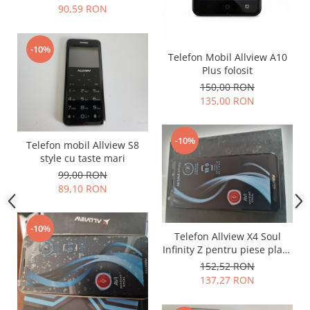
90,59 RON
Nokia
Samsung
-10%
Sony
Telefon Mobil Allview A10
Display
Plus folosit
150,00 RON
Acer
135,00 RON
Alcatel
Allview
-10%
Asus
Telefon mobil Allview S8
style cu taste mari
Asus
99,00 RON
Blackberry
89,10 RON
Blackview
Display Oneplus
-10%
HTC
Telefon Allview X4 Soul
Infinity Z pentru piese placa
HTC
si display
152,52 RON
Huawei
137,27 RON
Iphone
IPOD