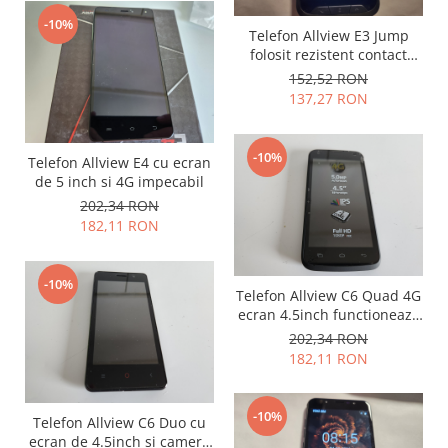
Nokia
-10%
Telefon Allview E3 Jump
Samsung
folosit rezistent contact
lichide si praf IP67
Vodafone
152,52 RON
137,27 RON
Xiaomi
Touchscreen
Acer
-10%
Telefon Allview E4 cu ecran
de 5 inch si 4G impecabil
ALCATEL
202,34 RON
Allview
182,11 RON
Blackberry
E-BODA
-10%
Google
Telefon Allview C6 Quad 4G
HTC
ecran 4.5inch functioneaza
si in Digi
202,34 RON
Iphone
182,11 RON
LG
MEIZU
-10%
Motorola
Telefon Allview C6 Duo cu
ecran de 4.5inch si camera
Nokia