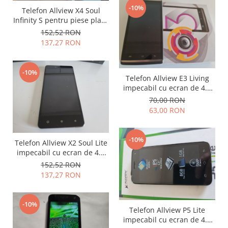
-10%
Lenovo
Telefon Allview X4 Soul
Infinity S pentru piese placa
LG
si display
152,52 RON
Motorola
137,27 RON
Nokia
Oppo
-10%
Samsung
Telefon Allview E3 Living
impecabil cu ecran de 4.5
Sony
inch si 4G
70,00 RON
Vodafone
63,00 RON
Wiko
Xiaomi
-10%
ZTE
Telefon Allview X2 Soul Lite
impecabil cu ecran de 4.5
Mufa incarcare
inch si 4G
152,52 RON
Allview
137,27 RON
Asus
Lenovo
-10%
Telefon Allview P5 Lite
Nokia
impecabil cu ecran de 4.5
Samsung