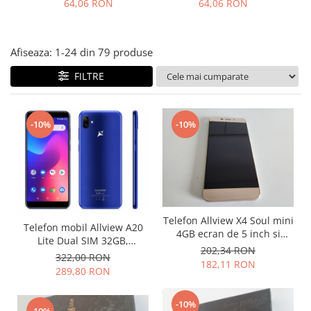
Folie scticla
64,06 RON
64,06 RON
Kodak
Geam camera
Logitec
Huse
Makita
Afiseaza:
1-
24
din
79
produse
Laveta
Maxcom
Mufa Jack
FILTRE
Meizu
Pen
Nokia
Periute de dinti electrice
OralB
-10%
-10%
Prelungitor USB
Philips
Rama ras
RC LiPo
Suport MicroUSB
Summer
Suport Sim
Toshiba
Suruburi
Ulefone
Taste
Telefon Allview X4 Soul mini
Telefon mobil Allview A20
UMI
4GB ecran de 5 inch si
Carcasa telefon
Lite Dual SIM 32GB,
camera 13mpx
202,34 RON
Vodafone
Albastru (Nou)
322,00 RON
Allview
182,11 RON
Wella
289,80 RON
Carcasa LG
Wiko Lenny
Carcasa Nokia
ZTE
-10%