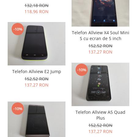
5mpx
132,18 RON
Philips
118,96 RON
Sony
Touchscreen Huawei
-10%
Touchscreen Lenovo
Telefon Allview X4 Soul Mini
S cu ecran de 5 inch
Touchscreen Samsung
152,52 RON
UTOK
137,27 RON
Vodafone
Vonino
-10%
Wiko
Telefon Allview E2 Jump
ZTE
152,52 RON
137,27 RON
-10%
Telefon Allview A5 Quad
Plus
152,52 RON
137,27 RON