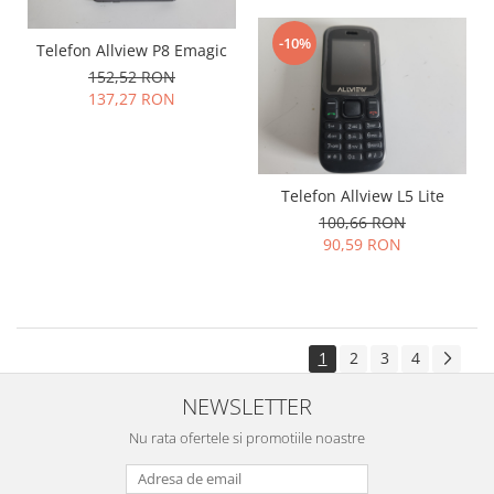
-10%
Telefon Allview P8 Emagic
152,52 RON
137,27 RON
Telefon Allview L5 Lite
100,66 RON
90,59 RON
1
2
3
4
NEWSLETTER
Nu rata ofertele si promotiile noastre