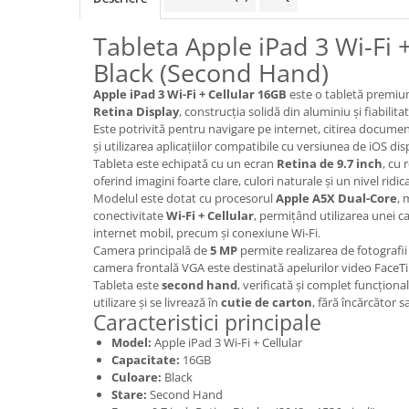
Folie scticla
Kodak
Geam camera
Tableta Apple iPad 3 Wi-Fi 
Logitec
Huse
Black (Second Hand)
Makita
Laveta
Maxcom
Apple iPad 3 Wi-Fi + Cellular 16GB
este o tabletă premiu
Mufa Jack
Retina Display
, construcția solidă din aluminiu și fiabilit
Meizu
Pen
Este potrivită pentru navigare pe internet, citirea documen
Nokia
Periute de dinti electrice
și utilizarea aplicațiilor compatibile cu versiunea de iOS dis
OralB
Tableta este echipată cu un ecran
Retina de 9.7 inch
, cu 
Prelungitor USB
oferind imagini foarte clare, culori naturale și un nivel ridica
Philips
Rama ras
Modelul este dotat cu procesorul
Apple A5X Dual-Core
, 
RC LiPo
Suport MicroUSB
conectivitate
Wi-Fi + Cellular
, permițând utilizarea unei c
internet mobil, precum și conexiune Wi-Fi.
Summer
Suport Sim
Camera principală de
5 MP
permite realizarea de fotografii 
Toshiba
Suruburi
camera frontală VGA este destinată apelurilor video FaceT
Ulefone
Tableta este
second hand
, verificată și complet funcțion
Taste
utilizare și se livrează în
cutie de carton
, fără încărcător s
UMI
Carcasa telefon
Caracteristici principale
Vodafone
Allview
Model:
Apple iPad 3 Wi-Fi + Cellular
Wella
Capacitate:
16GB
Carcasa LG
Wiko Lenny
Culoare:
Black
Carcasa Nokia
Stare:
Second Hand
ZTE