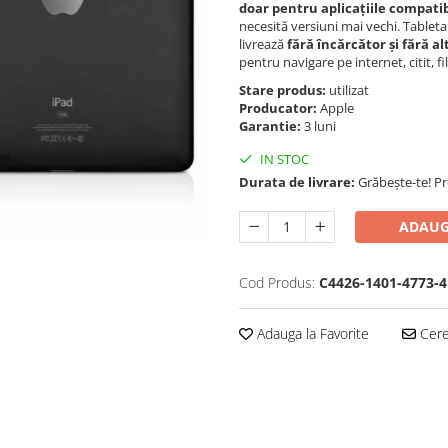
doar pentru aplicațiile compatib
necesită versiuni mai vechi. Tablet
livrează
fără încărcător și fără al
pentru navigare pe internet, citit, fi
Stare produs:
utilizat
Producator:
Apple
Garantie:
3 luni
IN STOC
Durata de livrare:
Grăbește-te! P
ADAUG
Cod Produs:
C4426-1401-4773-4
Adauga la Favorite
Cere 