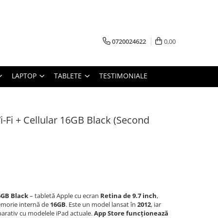
0720024622
0,00
LAPTOP
TABLETE
TESTIMONIALE
i-Fi + Cellular 16GB Black (Second
16GB Black
– tabletă Apple cu ecran
Retina de 9.7 inch
,
morie internă de
16GB
. Este un model lansat în
2012
, iar
parativ cu modelele iPad actuale.
App Store funcționează