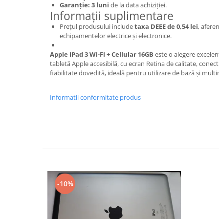
Garanție: 3 luni
de la data achiziției.
Nokia
Informații suplimentare
Samsung
Prețul produsului include
taxa DEEE de 0,54 lei
, aferen
Sony
echipamentelor electrice și electronice.
Display
Apple iPad 3 Wi-Fi + Cellular 16GB
este o alegere excelent
Acer
tabletă Apple accesibilă, cu ecran Retina de calitate, conectiv
fiabilitate dovedită, ideală pentru utilizare de bază și mult
Alcatel
Allview
Informatii conformitate produs
Asus
Asus
Blackberry
Blackview
Display Oneplus
HTC
HTC
-10%
Huawei
Iphone
IPOD