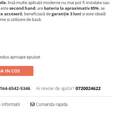
ile
, însă multe aplicații moderne nu mai pot fi instalate sau
a este
second hand
, are
bateria la aproximativ 85%
, se
te accesorii
, beneficiază de
garanție 3 luni
și este ideală
lme și utilizare de bază.
rodus aproape epuizat
A IN COS
164-6542-5346
Ai nevoie de ajutor?
0720024622
informatii
Comanda rapida