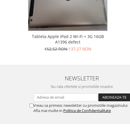
Lenovo
LG
Motorola
Nokia
Oppo
Tableta Apple iPad 2 Wi-Fi + 3G 16GB
A1396 defect
Samsung
152,52 RON
137,27 RON
Sony
Vodafone
Wiko
Xiaomi
NEWSLETTER
ZTE
Nu rata ofertele si promotiile noastre
Mufa incarcare
Allview
Asus
Vreau sa primesc newsletter cu promotiile magazinului.
Afla mai multe in
Politica de Confidentialitate
Lenovo
Nokia
Samsung