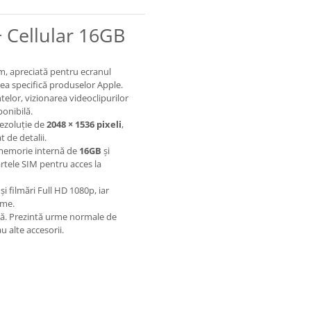
+ Cellular 16GB
m, apreciată pentru ecranul
atea specifică produselor Apple.
telor, vizionarea videoclipurilor
ponibilă.
rezoluție de
2048 × 1536 pixeli
,
t de detalii.
memorie internă de
16GB
și
artele SIM pentru acces la
și filmări Full HD 1080p, iar
ime.
ală. Prezintă urme normale de
au alte accesorii.