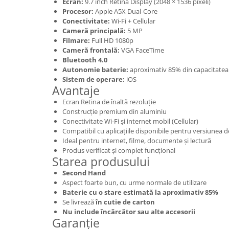
Samsung
Ecran:
9.7 inch Retina Display (2048 × 1536 pixeli)
Benzi flex
Procesor:
Apple A5X Dual-Core
Sony
Conectivitate:
Wi-Fi + Cellular
Banda tastatura
Cameră principală:
5 MP
Cablu coaxial
Filmare:
Full HD 1080p
Cameră frontală:
VGA FaceTime
Flex antena
Bluetooth 4.0
Flex buton
Autonomie baterie:
aproximativ 85% din capacitatea i
Flex casca
Sistem de operare:
iOS
Avantaje
Flex incarcare
Ecran Retina de înaltă rezoluție
Flex LCD
Construcție premium din aluminiu
Flex pornire
Conectivitate Wi-Fi și internet mobil (Cellular)
Flex volum
Compatibil cu aplicațiile disponibile pentru versiunea d
Ideal pentru internet, filme, documente și lectură
Sonerie
Produs verificat și complet funcțional
Camera video telefon
Starea produsului
Second Hand
Allview
Aspect foarte bun, cu urme normale de utilizare
Apple
Baterie cu o stare estimată la aproximativ 85%
HTC
Se livrează
în cutie de carton
Nu include încărcător sau alte accesorii
iPhone
Garanție
LG