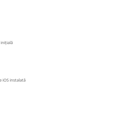
nițială
e iOS instalată