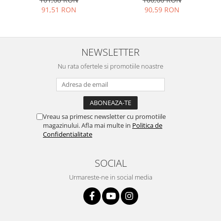
Placi de baza
91,51 RON
90,59 RON
Placa de baza Allview
Alcatel
NEWSLETTER
Apple
Asus
Nu rata ofertele si promotiile noastre
HTC
Huawei
LG
Nokia
Vreau sa primesc newsletter cu promotiile
magazinului. Afla mai multe in
Politica de
Oppo
Confidentialitate
Samsung
Sony
SOCIAL
Rama mijloc telefon
Urmareste-ne in social media
Allview
Allview
Huawei
LG