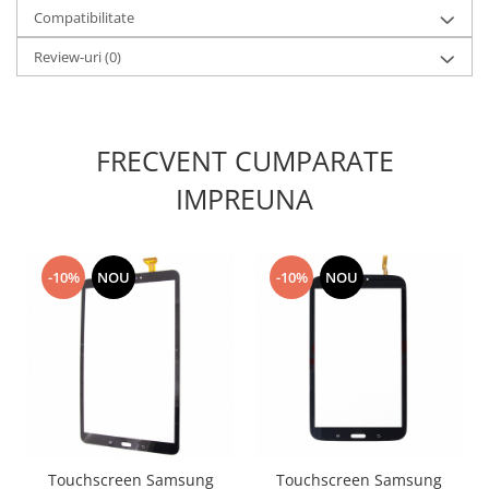
Compatibilitate
Nokia
Samsung
Review-uri
(0)
Sony
Display
Acer
FRECVENT CUMPARATE
Alcatel
IMPREUNA
Allview
Asus
Asus
-10%
NOU
-10%
NOU
Blackberry
Blackview
Display Oneplus
HTC
HTC
Huawei
Iphone
Touchscreen Samsung
Touchscreen Samsung
IPOD