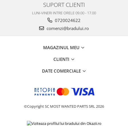
SUPORT CLIENTI
Nokia
LUNI-VINERI INTRE ORELE 09.00 - 17.00
Samsung
0720024622
Vodafone
comenzi@bradului.ro
Xiaomi
Touchscreen
Acer
MAGAZINUL MEU
ALCATEL
CLIENTI
Allview
Blackberry
DATE COMERCIALE
E-BODA
Google
HTC
Iphone
LG
©Copyright SC MOST WANTED PARTS SRL 2026
MEIZU
Motorola
Nokia