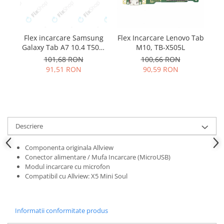
Samsung
Benzi flex
Sony
Banda tastatura
Cablu coaxial
Flex incarcare Samsung
Flex Incarcare Lenovo Tab
F
Galaxy Tab A7 10.4 T500,
M10, TB-X505L
Flex antena
T505
101,68 RON
100,66 RON
Flex buton
91,51 RON
90,59 RON
Flex casca
Flex incarcare
Flex LCD
Flex pornire
Descriere
Flex volum
Sonerie
Componenta originala Allview
Camera video telefon
Conector alimentare / Mufa Incarcare (MicroUSB)
Modul incarcare cu microfon
Allview
Compatibil cu Allview: X5 Mini Soul
Apple
HTC
iPhone
Informatii conformitate produs
LG