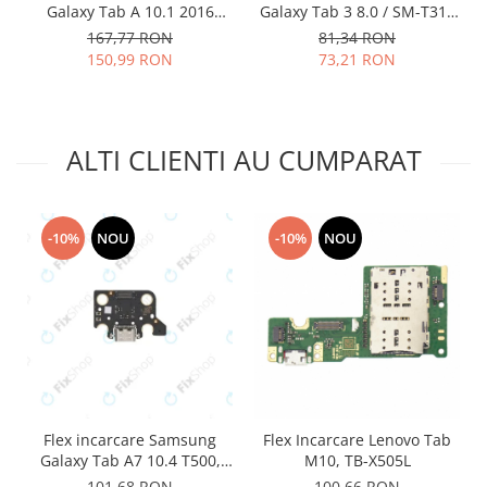
Galaxy Tab A 10.1 2016
Galaxy Tab 3 8.0 / SM-T310
Lenovo
T580 T585 negru
alb
167,77 RON
81,34 RON
LG
150,99 RON
73,21 RON
Motorola
Nokia
Oppo
ALTI CLIENTI AU CUMPARAT
Samsung
Sony
Vodafone
-10%
NOU
-10%
NOU
Wiko
Xiaomi
ZTE
Mufa incarcare
Allview
Asus
Lenovo
Flex incarcare Samsung
Flex Incarcare Lenovo Tab
Nokia
Galaxy Tab A7 10.4 T500,
M10, TB-X505L
Samsung
T505
101,68 RON
100,66 RON