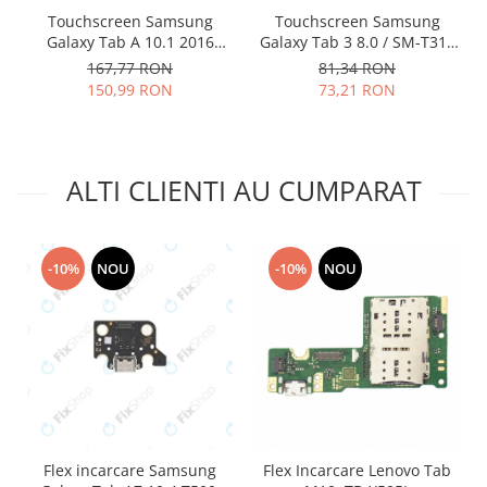
Lenovo
Touchscreen Samsung
Touchscreen Samsung
Galaxy Tab A 10.1 2016
Galaxy Tab 3 8.0 / SM-T310
LG
T580 T585 negru
alb
167,77 RON
81,34 RON
Motorola
150,99 RON
73,21 RON
Nokia
Oppo
Samsung
ALTI CLIENTI AU CUMPARAT
Sony
Vodafone
Wiko
-10%
NOU
-10%
NOU
Xiaomi
ZTE
Mufa incarcare
Allview
Asus
Lenovo
Nokia
Flex incarcare Samsung
Flex Incarcare Lenovo Tab
Samsung