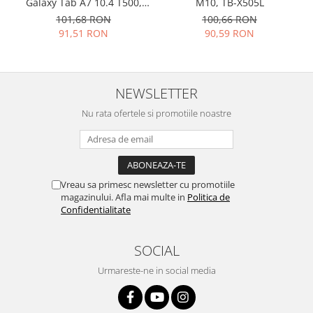
Galaxy Tab A7 10.4 T500,
M10, TB-X505L
Placi de baza
T505
101,68 RON
100,66 RON
91,51 RON
90,59 RON
Placa de baza Allview
Alcatel
Apple
Asus
NEWSLETTER
HTC
Nu rata ofertele si promotiile noastre
Huawei
LG
Nokia
Oppo
Vreau sa primesc newsletter cu promotiile
magazinului. Afla mai multe in
Politica de
Samsung
Confidentialitate
Sony
Rama mijloc telefon
SOCIAL
Allview
Urmareste-ne in social media
Allview
Huawei
LG