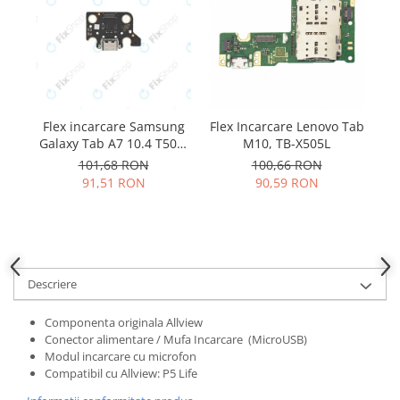
Samsung
Benzi flex
Sony
Banda tastatura
Cablu coaxial
Flex antena
Flex buton
Flex incarcare Samsung
Flex Incarcare Lenovo Tab
F
Flex casca
Galaxy Tab A7 10.4 T500,
M10, TB-X505L
Flex incarcare
T505
101,68 RON
100,66 RON
Flex LCD
91,51 RON
90,59 RON
Flex pornire
Flex volum
Sonerie
Camera video telefon
Descriere
Allview
Componenta originala Allview
Apple
Conector alimentare / Mufa Incarcare (MicroUSB)
HTC
Modul incarcare cu microfon
iPhone
Compatibil cu Allview: P5 Life
LG