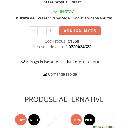
Folie scticla
Stare produs:
utilizat
Kodak
Geam camera
IN STOC
Logitec
Huse
Durata de livrare:
Grăbește-te! Produs aproape epuizat
Makita
Laveta
Maxcom
Mufa Jack
ADAUGA IN COS
Meizu
Pen
Cod Produs:
C1560
Nokia
Periute de dinti electrice
Ai nevoie de ajutor?
0720024622
OralB
Prelungitor USB
Philips
Rama ras
Adauga la Favorite
Cere informatii
RC LiPo
Suport MicroUSB
Summer
Comanda rapida
Suport Sim
Toshiba
Suruburi
Ulefone
Taste
UMI
Carcasa telefon
PRODUSE ALTERNATIVE
Vodafone
Allview
Wella
Carcasa LG
Wiko Lenny
-10%
NOU
-10%
NOU
Carcasa Nokia
ZTE