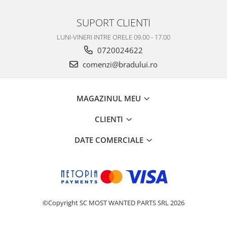
Nokia
SUPORT CLIENTI
Samsung
LUNI-VINERI INTRE ORELE 09.00 - 17.00
Vodafone
0720024622
Xiaomi
Touchscreen
comenzi@bradului.ro
Acer
ALCATEL
MAGAZINUL MEU
Allview
CLIENTI
Blackberry
E-BODA
DATE COMERCIALE
Google
HTC
Iphone
LG
MEIZU
©Copyright SC MOST WANTED PARTS SRL 2026
Motorola
Nokia