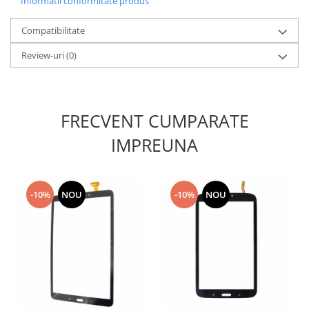
Informatii conformitate produs
Nokia
Compatibilitate
Samsung
Sony
Review-uri
(0)
Display
Acer
Alcatel
FRECVENT CUMPARATE
Allview
IMPREUNA
Asus
Asus
Blackberry
-10%
NOU
-10%
NOU
Blackview
Display Oneplus
HTC
HTC
Huawei
Iphone
IPOD