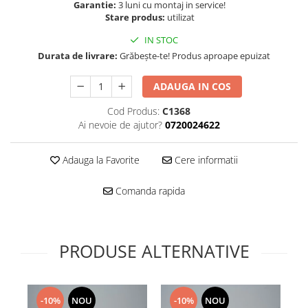
Folie scticla
Garantie:
3 luni cu montaj in service!
Kodak
Stare produs:
utilizat
Geam camera
Logitec
Huse
IN STOC
Makita
Laveta
Durata de livrare:
Grăbește-te! Produs aproape epuizat
Maxcom
Mufa Jack
ADAUGA IN COS
Meizu
Pen
Nokia
Periute de dinti electrice
Cod Produs:
C1368
OralB
Ai nevoie de ajutor?
0720024622
Prelungitor USB
Philips
Rama ras
RC LiPo
Adauga la Favorite
Cere informatii
Suport MicroUSB
Summer
Suport Sim
Comanda rapida
Toshiba
Suruburi
Ulefone
Taste
UMI
Carcasa telefon
PRODUSE ALTERNATIVE
Vodafone
Allview
Wella
Carcasa LG
Wiko Lenny
Carcasa Nokia
-10%
NOU
-10%
NOU
ZTE