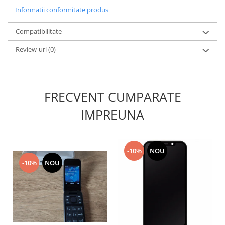
Informatii conformitate produs
Nokia
Samsung
Compatibilitate
Sony
Display
Review-uri
(0)
Acer
Alcatel
Allview
FRECVENT CUMPARATE
Asus
IMPREUNA
Asus
Blackberry
Blackview
-10%
NOU
Display Oneplus
-10%
NOU
HTC
HTC
Huawei
Iphone
IPOD