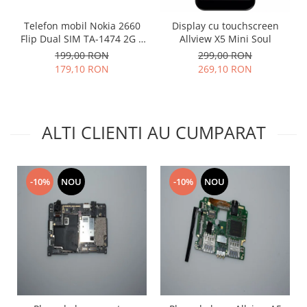
Lenovo
Telefon mobil Nokia 2660
Display cu touchscreen
LG
Flip Dual SIM TA-1474 2G +
Allview X5 Mini Soul
Motorola
Card 8GB CADOU –
199,00 RON
299,00 RON
Versiune rara pentru Asia,
Nokia
179,10 RON
269,10 RON
fara KaiOS
Oppo
Samsung
Sony
ALTI CLIENTI AU CUMPARAT
Vodafone
Wiko
Xiaomi
-10%
NOU
-10%
NOU
ZTE
Mufa incarcare
Allview
Asus
Lenovo
Nokia
Samsung