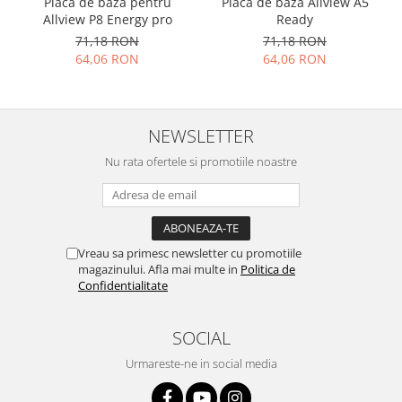
Placa de baza pentru
Placa de baza Allview A5
Placi de baza
Allview P8 Energy pro
Ready
71,18 RON
71,18 RON
Placa de baza Allview
64,06 RON
64,06 RON
Alcatel
Apple
Asus
NEWSLETTER
HTC
Huawei
Nu rata ofertele si promotiile noastre
LG
Nokia
Oppo
Vreau sa primesc newsletter cu promotiile
Samsung
magazinului. Afla mai multe in
Politica de
Sony
Confidentialitate
Rama mijloc telefon
Allview
SOCIAL
Allview
Urmareste-ne in social media
Huawei
LG