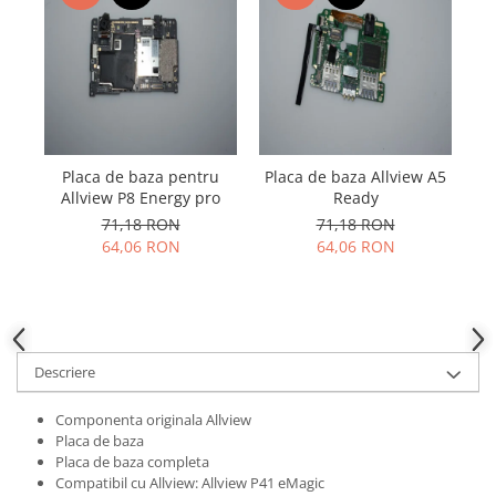
Samsung
Benzi flex
Sony
Banda tastatura
Cablu coaxial
Flex antena
Flex buton
Flex casca
Placa de baza pentru
Placa de baza Allview A5
Pl
Flex incarcare
Allview P8 Energy pro
Ready
71,18 RON
71,18 RON
Flex LCD
64,06 RON
64,06 RON
Flex pornire
Flex volum
Sonerie
Camera video telefon
Descriere
Allview
Apple
Componenta originala Allview
HTC
Placa de baza
iPhone
Placa de baza completa
Compatibil cu Allview: Allview P41 eMagic
LG