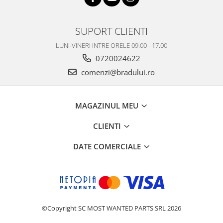
Nokia
Samsung
SUPORT CLIENTI
Vodafone
LUNI-VINERI INTRE ORELE 09.00 - 17.00
Xiaomi
0720024622
Touchscreen
comenzi@bradului.ro
Acer
ALCATEL
Allview
MAGAZINUL MEU
Blackberry
CLIENTI
E-BODA
Google
DATE COMERCIALE
HTC
Iphone
LG
MEIZU
Motorola
©Copyright SC MOST WANTED PARTS SRL 2026
Nokia