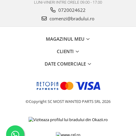
LUNI-VINERI INTRE ORELE 09.00 - 17.00
Placi de baza
0720024622
Placa de baza Allview
comenzi@bradului.ro
Alcatel
Apple
Asus
MAGAZINUL MEU
HTC
CLIENTI
Huawei
LG
DATE COMERCIALE
Nokia
Oppo
Samsung
Sony
©Copyright SC MOST WANTED PARTS SRL 2026
Rama mijloc telefon
Allview
Allview
Huawei
LG