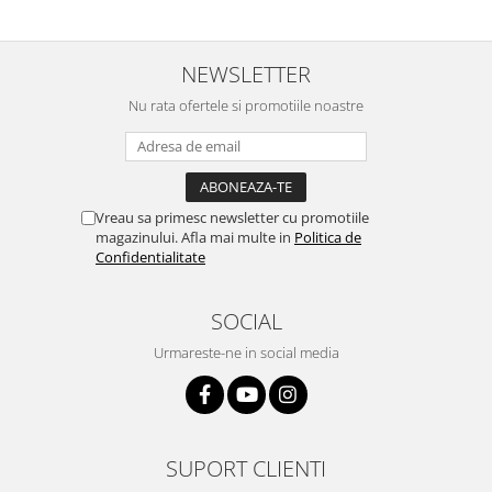
Lenovo
LG
NEWSLETTER
Motorola
Nu rata ofertele si promotiile noastre
Nokia
Oppo
Samsung
Sony
Vreau sa primesc newsletter cu promotiile
Vodafone
magazinului. Afla mai multe in
Politica de
Wiko
Confidentialitate
Xiaomi
ZTE
SOCIAL
Mufa incarcare
Urmareste-ne in social media
Allview
Asus
Lenovo
Nokia
SUPORT CLIENTI
Samsung