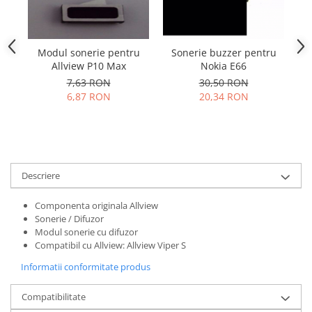
Samsung
Benzi flex
Sony
Banda tastatura
Cablu coaxial
Modul sonerie pentru
Sonerie buzzer pentru
B
Allview P10 Max
Nokia E66
Flex antena
7,63 RON
30,50 RON
Flex buton
6,87 RON
20,34 RON
Flex casca
Flex incarcare
Flex LCD
Flex pornire
Descriere
Flex volum
Sonerie
Componenta originala Allview
Camera video telefon
Sonerie / Difuzor
Modul sonerie cu difuzor
Allview
Compatibil cu Allview: Allview Viper S
Apple
Informatii conformitate produs
HTC
iPhone
Compatibilitate
LG