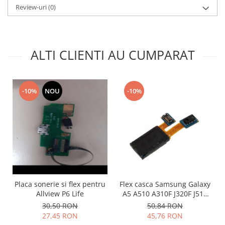
Review-uri
(0)
Nokia
Samsung
Sony
Display
ALTI CLIENTI AU CUMPARAT
Acer
Alcatel
Allview
-10%
NOU
-10%
Asus
Asus
Blackberry
Blackview
Display Oneplus
HTC
HTC
Placa sonerie si flex pentru
Flex casca Samsung Galaxy
Allview P6 Life
A5 A510 A310F J320F J510
Huawei
A750 A405
30,50 RON
50,84 RON
Iphone
27,45 RON
45,76 RON
IPOD