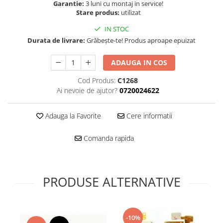
Folie scticla
Garantie:
3 luni cu montaj in service!
Kodak
Stare produs:
utilizat
Geam camera
Logitec
Huse
IN STOC
Makita
Laveta
Durata de livrare:
Grăbește-te! Produs aproape epuizat
Maxcom
Mufa Jack
ADAUGA IN COS
Meizu
Pen
Nokia
Periute de dinti electrice
Cod Produs:
C1268
OralB
Ai nevoie de ajutor?
0720024622
Prelungitor USB
Philips
Rama ras
RC LiPo
Adauga la Favorite
Cere informatii
Suport MicroUSB
Summer
Suport Sim
Comanda rapida
Toshiba
Suruburi
Ulefone
Taste
UMI
Carcasa telefon
PRODUSE ALTERNATIVE
Vodafone
Allview
Wella
Carcasa LG
Wiko Lenny
Carcasa Nokia
-10%
ZTE