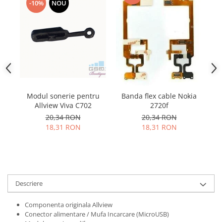
Samsung
-10%
NOU
Benzi flex
Sony
Banda tastatura
Cablu coaxial
Flex antena
Flex buton
Flex casca
Flex incarcare
Modul sonerie pentru
Banda flex cable Nokia
Flex LCD
Allview Viva C702
2720f
Flex pornire
20,34 RON
20,34 RON
Flex volum
18,31 RON
18,31 RON
Sonerie
Camera video telefon
Allview
Apple
Descriere
HTC
Componenta originala Allview
iPhone
Conector alimentare / Mufa Incarcare (MicroUSB)
LG