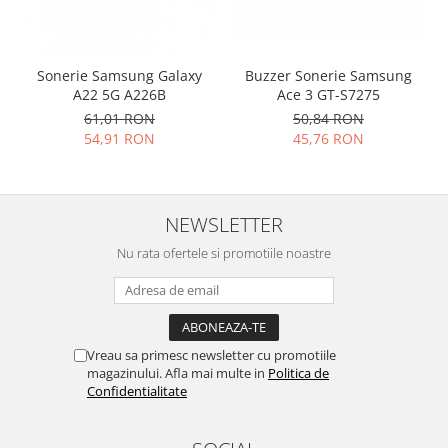
Lenovo
LG
Motorola
Buzzer Sonerie Samsung
Sonerie Samsung Galaxy
Ace 3 GT-S7275
A22 5G A226B
Nokia
50,84 RON
61,01 RON
Oppo
45,76 RON
54,91 RON
Samsung
Sony
Vodafone
NEWSLETTER
Wiko
Xiaomi
Nu rata ofertele si promotiile noastre
ZTE
Mufa incarcare
Allview
Vreau sa primesc newsletter cu promotiile
Asus
magazinului. Afla mai multe in
Politica de
Lenovo
Confidentialitate
Nokia
Samsung