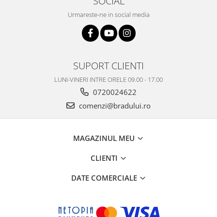
SOCIAL
Placi de baza
Urmareste-ne in social media
Placa de baza Allview
Alcatel
Apple
Asus
SUPORT CLIENTI
HTC
LUNI-VINERI INTRE ORELE 09.00 - 17.00
Huawei
0720024622
LG
comenzi@bradului.ro
Nokia
Oppo
Samsung
MAGAZINUL MEU
Sony
CLIENTI
Rama mijloc telefon
Allview
DATE COMERCIALE
Allview
Huawei
LG