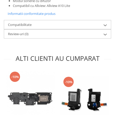
Modul sonerie cu difuzor
Nokia
Compatibil cu Allview: Allview A10 Lite
Samsung
Informatii conformitate produs
Sony
Compatibilitate
Display
Acer
Review-uri
(0)
Alcatel
Allview
Asus
ALTI CLIENTI AU CUMPARAT
Asus
Blackberry
Blackview
-10%
Display Oneplus
-10%
HTC
HTC
Huawei
Iphone
IPOD