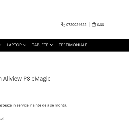
0720024622
0,00
LAPTOP
TABLETE
TESTIMONIALE
n Allview P8 eMagic
esteaza in service inainte de a se monta.
ce!