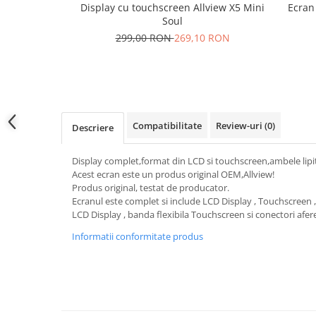
Samsung
Display cu touchscreen Allview X5 Mini
Ecran
Benzi flex
Sony
Soul
Banda tastatura
299,00 RON
269,10 RON
Cablu coaxial
Flex antena
Flex buton
Flex casca
Flex incarcare
Compatibilitate
Review-uri
(0)
Descriere
Flex LCD
Display complet,format din LCD si touchscreen,ambele lipit
Flex pornire
Acest ecran este un produs original OEM,Allview!
Flex volum
Produs original, testat de producator.
Sonerie
Ecranul este complet si include LCD Display , Touchscreen ,
LCD Display , banda flexibila Touchscreen si conectori afere
Camera video telefon
Informatii conformitate produs
Allview
Apple
HTC
iPhone
LG