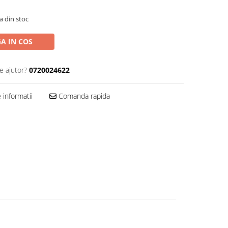
a din stoc
A IN COS
e ajutor?
0720024622
informatii
Comanda rapida