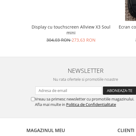
Placi de baza
Placa de baza Allview
Alcatel
Display cu touchscreen Allview X3 Soul
Ecran c
Apple
mini
Asus
304,03 RON
273,63 RON
HTC
Huawei
LG
NEWSLETTER
Nokia
Oppo
Nu rata ofertele si promotiile noastre
Samsung
Sony
Vreau sa primesc newsletter cu promotiile magazinului.
Rama mijloc telefon
Afla mai multe in
Politica de Confidentialitate
Allview
Allview
Huawei
MAGAZINUL MEU
CLIENTI
LG