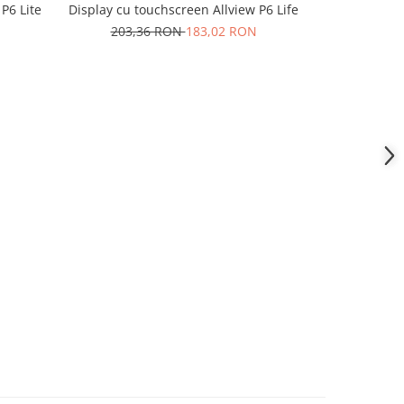
P6 Lite
Display cu touchscreen Allview P6 Life
Display cu
203,36 RON
183,02 RON
61,