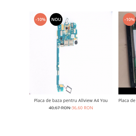
Nokia
Samsung
-10%
NOU
-10%
Sony
Display
Acer
Alcatel
Allview
Asus
Asus
Blackberry
Blackview
Display Oneplus
Placa de baza pentru Allview A4 You
Placa de
HTC
40,67 RON
36,60 RON
HTC
Huawei
Iphone
IPOD