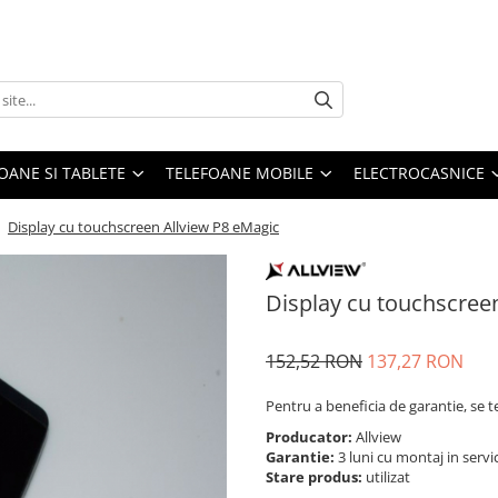
OANE SI TABLETE
TELEFOANE MOBILE
ELECTROCASNICE
/
Display cu touchscreen Allview P8 eMagic
Display cu touchscree
152,52 RON
137,27 RON
Pentru a beneficia de garantie, se t
Producator:
Allview
Garantie:
3 luni cu montaj in servi
Stare produs:
utilizat