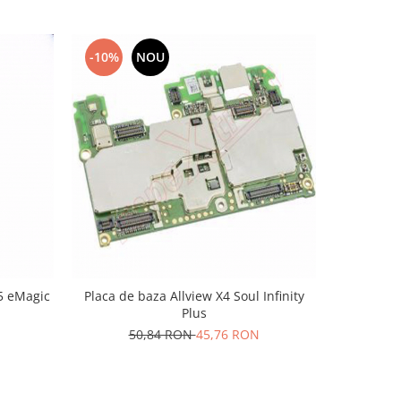
-10%
NOU
-10%
P5 eMagic
Placa de baza Allview X4 Soul Infinity
Plus
5
50,84 RON
45,76 RON