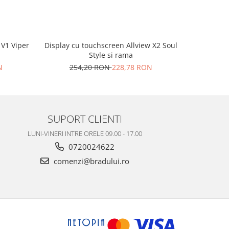
 V1 Viper
Display cu touchscreen Allview X2 Soul
Display c
Style si rama
20
N
254,20 RON
228,78 RON
SUPORT CLIENTI
LUNI-VINERI INTRE ORELE 09.00 - 17.00
0720024622
comenzi@bradului.ro