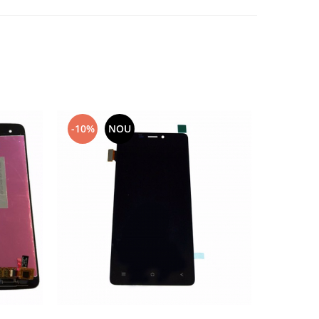
-10%
NOU
-10%