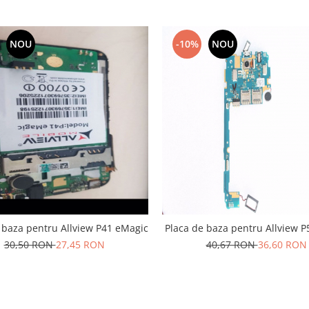
NOU
-10%
NOU
 baza pentru Allview P41 eMagic
Placa de baza pentru Allview 
30,50 RON
27,45 RON
40,67 RON
36,60 RON