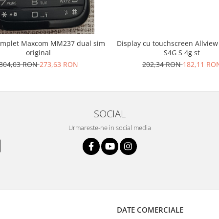
omplet Maxcom MM237 dual sim
Display cu touchscreen Allview
original
S4G S 4g st
304,03 RON
273,63 RON
202,34 RON
182,11 RO
SOCIAL
Urmareste-ne in social media
DATE COMERCIALE