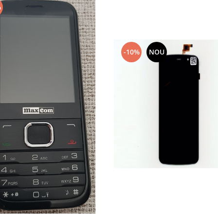
%
-10%
NOU