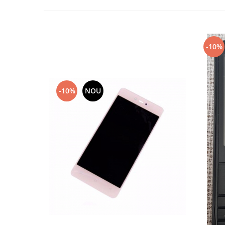
Lenovo
LG
Motorola
-10%
Nokia
Oppo
Samsung
Sony
-10%
NOU
Vodafone
Wiko
Xiaomi
ZTE
Mufa incarcare
Allview
Asus
Lenovo
Nokia
Samsung