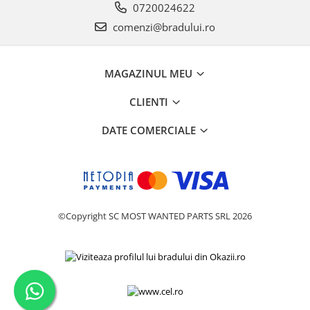
0720024622
Philips
comenzi@bradului.ro
Sony
Touchscreen Huawei
Touchscreen Lenovo
MAGAZINUL MEU
Touchscreen Samsung
CLIENTI
UTOK
Vodafone
DATE COMERCIALE
Vonino
Wiko
ZTE
©Copyright SC MOST WANTED PARTS SRL 2026