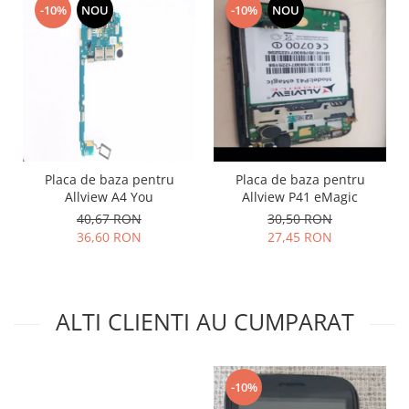
-10%
NOU
-10%
NOU
Lenovo
LG
Motorola
Nokia
Oppo
Samsung
Sony
Placa de baza pentru
Placa de baza pentru
Vodafone
Allview A4 You
Allview P41 eMagic
Wiko
40,67 RON
30,50 RON
Xiaomi
36,60 RON
27,45 RON
ZTE
Mufa incarcare
Allview
ALTI CLIENTI AU CUMPARAT
Asus
Lenovo
Nokia
-10%
Samsung