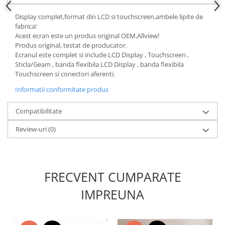
Nokia
Display complet,format din LCD si touchscreen,ambele lipite de
Samsung
fabrica!
Acest ecran este un produs original OEM,Allview!
Sony
Produs original, testat de producator.
Display
Ecranul este complet si include LCD Display , Touchscreen ,
Sticla/Geam , banda flexibila LCD Display , banda flexibila
Acer
Touchscreen si conectori aferenti.
Alcatel
Informatii conformitate produs
Allview
Asus
Compatibilitate
Asus
Review-uri
(0)
Blackberry
Blackview
Display Oneplus
HTC
FRECVENT CUMPARATE
HTC
IMPREUNA
Huawei
Iphone
IPOD