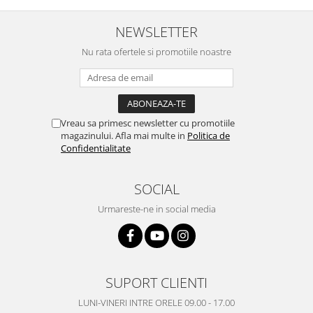
Nokia
NEWSLETTER
Samsung
Nu rata ofertele si promotiile noastre
Vodafone
Xiaomi
Touchscreen
Acer
Vreau sa primesc newsletter cu promotiile
ALCATEL
magazinului. Afla mai multe in
Politica de
Allview
Confidentialitate
Blackberry
E-BODA
SOCIAL
Google
Urmareste-ne in social media
HTC
Iphone
LG
MEIZU
SUPORT CLIENTI
Motorola
LUNI-VINERI INTRE ORELE 09.00 - 17.00
Nokia