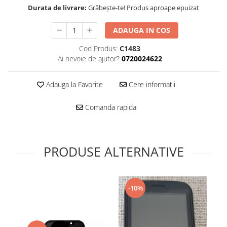
Folie scticla
Durata de livrare:
Grăbește-te! Produs aproape epuizat
Kodak
Geam camera
Logitec
Huse
ADAUGA IN COS
Makita
Laveta
Cod Produs:
C1483
Maxcom
Mufa Jack
Ai nevoie de ajutor?
0720024622
Meizu
Pen
Nokia
Periute de dinti electrice
Adauga la Favorite
Cere informatii
OralB
Prelungitor USB
Philips
Rama ras
Comanda rapida
RC LiPo
Suport MicroUSB
Summer
Suport Sim
Toshiba
Suruburi
PRODUSE ALTERNATIVE
Ulefone
Taste
UMI
Carcasa telefon
Vodafone
Allview
-10%
Wella
Carcasa LG
Wiko Lenny
Carcasa Nokia
ZTE