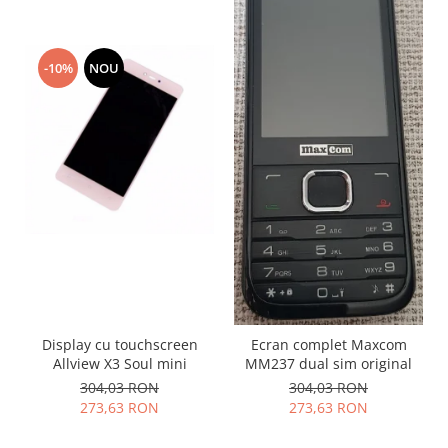
Placi de baza
Placa de baza Allview
-10%
NOU
Alcatel
Apple
Asus
HTC
Huawei
LG
Nokia
Oppo
Samsung
Sony
Rama mijloc telefon
Display cu touchscreen
Ecran complet Maxcom
Allview X3 Soul mini
MM237 dual sim original
Allview
304,03 RON
304,03 RON
Allview
273,63 RON
273,63 RON
Huawei
LG