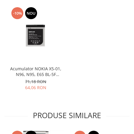
Lenovo
-10%
NOU
LG
Motorola
Nokia
Oppo
Samsung
Sony
Vodafone
Wiko
Acumulator NOKIA X5-01,
N96, N95, E65 BL-5F
Xiaomi
compatibil
71,18 RON
ZTE
64,06 RON
Mufa incarcare
Allview
Asus
PRODUSE SIMILARE
Lenovo
Nokia
Samsung