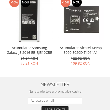
-10%
NOU
-10%
NOU
Placi de baza
Placa de baza Allview
Alcatel
Apple
Asus
HTC
Huawei
Acumulator Samsung
Acumulator Alcatel M'Pop
LG
Galaxy J5 2016 EB-BJ510CBE
5020 5020D Tli014A1
Nokia
81,34 RON
122,02 RON
73,21 RON
109,82 RON
Oppo
Samsung
Sony
Rama mijloc telefon
NEWSLETTER
Allview
Nu rata ofertele si promotiile noastre
Allview
Huawei
LG