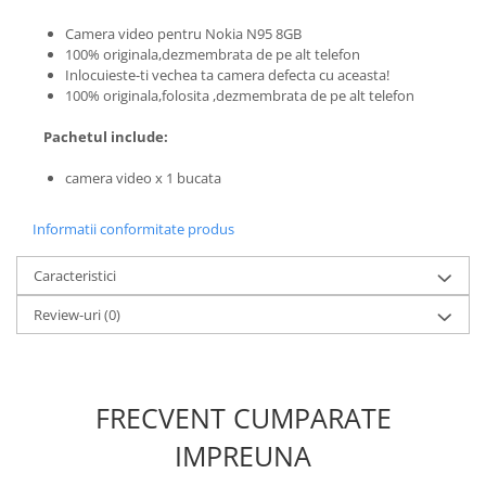
Nokia
Camera video pentru Nokia N95 8GB
Samsung
100% originala,dezmembrata de pe alt telefon
Inlocuieste-ti vechea ta camera defecta cu aceasta!
Sony
100% originala,folosita ,dezmembrata de pe alt telefon
Display
Pachetul include:
Acer
Alcatel
camera video x 1 bucata
Allview
Asus
Informatii conformitate produs
Asus
Caracteristici
Blackberry
Blackview
Review-uri
(0)
Display Oneplus
HTC
HTC
FRECVENT CUMPARATE
Huawei
IMPREUNA
Iphone
IPOD