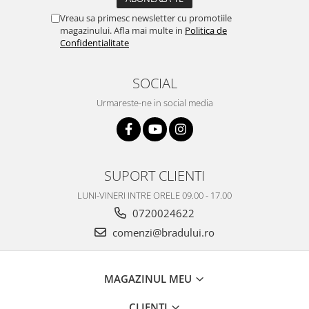
Nokia
Vreau sa primesc newsletter cu promotiile
magazinului. Afla mai multe in
Politica de
Samsung
Confidentialitate
Vodafone
Xiaomi
SOCIAL
Touchscreen
Urmareste-ne in social media
Acer
ALCATEL
Allview
Blackberry
SUPORT CLIENTI
E-BODA
LUNI-VINERI INTRE ORELE 09.00 - 17.00
Google
0720024622
HTC
comenzi@bradului.ro
Iphone
LG
MEIZU
MAGAZINUL MEU
Motorola
Nokia
CLIENTI