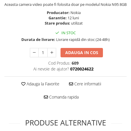
Folie scticla
Aceasta camera video poate fi folosita doar pe modelul Nokia N95 8GB
Kodak
Geam camera
Producator:
Nokia
Logitec
Huse
Garantie:
12 luni
Makita
Stare produs:
utilizat
Laveta
Maxcom
Mufa Jack
IN STOC
Meizu
Pen
Durata de livrare:
Livrare rapidă din stoc (24-48h)
Nokia
Periute de dinti electrice
OralB
ADAUGA IN COS
Prelungitor USB
Philips
Rama ras
Cod Produs:
609
RC LiPo
Ai nevoie de ajutor?
0720024622
Suport MicroUSB
Summer
Suport Sim
Toshiba
Adauga la Favorite
Cere informatii
Suruburi
Ulefone
Taste
Comanda rapida
UMI
Carcasa telefon
Vodafone
Allview
Wella
Carcasa LG
PRODUSE ALTERNATIVE
Wiko Lenny
Carcasa Nokia
ZTE