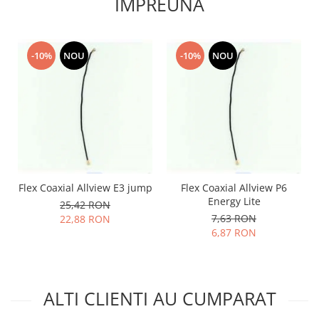
IMPREUNA
Lenovo
LG
Motorola
-10%
NOU
-10%
NOU
Nokia
Oppo
Samsung
Sony
Vodafone
Wiko
Xiaomi
Flex Coaxial Allview E3 jump
Flex Coaxial Allview P6
ZTE
Energy Lite
25,42 RON
Mufa incarcare
7,63 RON
22,88 RON
6,87 RON
Allview
Asus
Lenovo
ALTI CLIENTI AU CUMPARAT
Nokia
Samsung