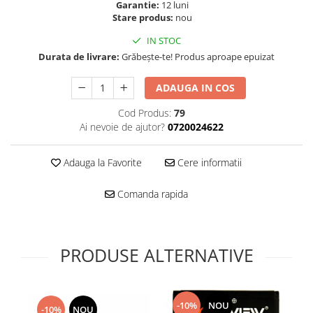
Folie scticla
Garantie:
12 luni
Kodak
Stare produs:
nou
Geam camera
Logitec
Huse
IN STOC
Makita
Laveta
Durata de livrare:
Grăbește-te! Produs aproape epuizat
Maxcom
Mufa Jack
ADAUGA IN COS
Meizu
Pen
Nokia
Periute de dinti electrice
Cod Produs:
79
OralB
Ai nevoie de ajutor?
0720024622
Prelungitor USB
Philips
Rama ras
RC LiPo
Adauga la Favorite
Cere informatii
Suport MicroUSB
Summer
Suport Sim
Comanda rapida
Toshiba
Suruburi
Ulefone
Taste
UMI
Carcasa telefon
PRODUSE ALTERNATIVE
Vodafone
Allview
Wella
Carcasa LG
Wiko Lenny
Carcasa Nokia
-10%
NOU
ZTE
-10%
NOU