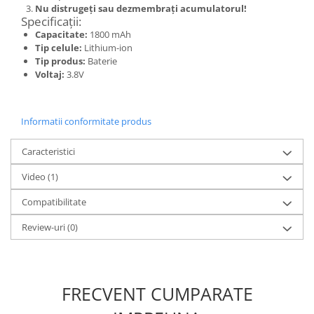
Nu distrugeți sau dezmembrați acumulatorul!
Nokia
Specificații:
Samsung
Capacitate:
1800 mAh
Tip celule:
Lithium-ion
Sony
Tip produs:
Baterie
Display
Voltaj:
3.8V
Acer
Alcatel
Informatii conformitate produs
Allview
Asus
Caracteristici
Asus
Video
(1)
Blackberry
Blackview
Compatibilitate
Display Oneplus
Review-uri
(0)
HTC
HTC
Huawei
FRECVENT CUMPARATE
Iphone
IPOD