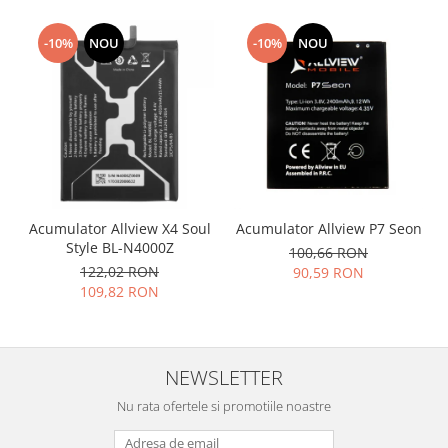
Placi de baza
-10%
NOU
-10%
NOU
Placa de baza Allview
Alcatel
Apple
Asus
HTC
Huawei
LG
Acumulator Allview X4 Soul
Acumulator Allview P7 Seon
Nokia
Style BL-N4000Z
100,66 RON
Oppo
122,02 RON
90,59 RON
Samsung
109,82 RON
Sony
Rama mijloc telefon
Allview
NEWSLETTER
Allview
Nu rata ofertele si promotiile noastre
Huawei
LG