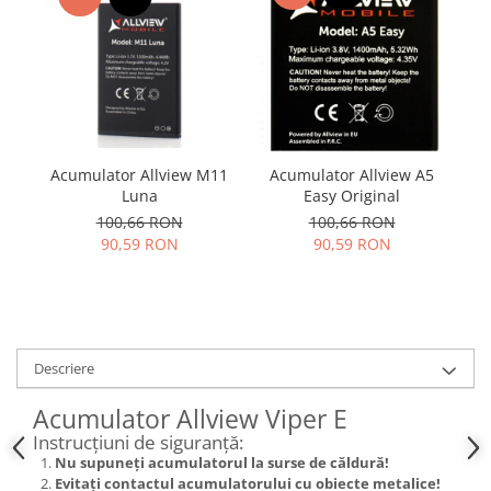
Samsung
Benzi flex
Sony
Banda tastatura
Cablu coaxial
Flex antena
Flex buton
Flex casca
Acumulator Allview M11
Acumulator Allview A5
A
Flex incarcare
Luna
Easy Original
100,66 RON
100,66 RON
Flex LCD
90,59 RON
90,59 RON
Flex pornire
Flex volum
Sonerie
Camera video telefon
Descriere
Allview
Apple
Acumulator Allview Viper E
HTC
Instrucțiuni de siguranță:
iPhone
Nu supuneți acumulatorul la surse de căldură!
Evitați contactul acumulatorului cu obiecte metalice!
LG