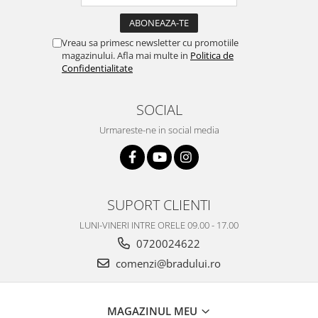
Nokia
Samsung
Vreau sa primesc newsletter cu promotiile
Vodafone
magazinului. Afla mai multe in
Politica de
Confidentialitate
Xiaomi
Touchscreen
SOCIAL
Acer
ALCATEL
Urmareste-ne in social media
Allview
Blackberry
E-BODA
SUPORT CLIENTI
Google
HTC
LUNI-VINERI INTRE ORELE 09.00 - 17.00
Iphone
0720024622
LG
comenzi@bradului.ro
MEIZU
Motorola
MAGAZINUL MEU
Nokia