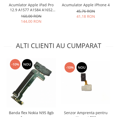
Acumlator Apple iPad Pro
Acumulator Apple iPhone 4
Lenovo
12.9 A1577 A1584 A1652
45,76 RON
LG
Compatibil
160,00 RON
41,18 RON
Motorola
144,00 RON
Nokia
Oppo
Samsung
ALTI CLIENTI AU CUMPARAT
Sony
Vodafone
Wiko
-10%
NOU
Xiaomi
-10%
NOU
ZTE
Mufa incarcare
Allview
Asus
Lenovo
Nokia
Senzor Amprenta pentru
Banda flex Nokia N95 8gb
Samsung