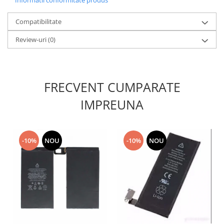
Informatii conformitate produs
Nokia
Compatibilitate
Samsung
Sony
Review-uri
(0)
Display
Acer
Alcatel
FRECVENT CUMPARATE
Allview
IMPREUNA
Asus
Asus
Blackberry
-10%
NOU
-10%
NOU
Blackview
Display Oneplus
HTC
HTC
Huawei
Iphone
IPOD