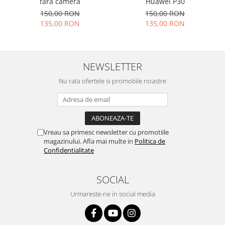
Huawei P30
fara camera
Placi de baza
150,00 RON
150,00 RON
135,00 RON
135,00 RON
Placa de baza Allview
Alcatel
Apple
Asus
NEWSLETTER
HTC
Nu rata ofertele si promotiile noastre
Huawei
LG
Nokia
Oppo
Vreau sa primesc newsletter cu promotiile
magazinului. Afla mai multe in
Politica de
Samsung
Confidentialitate
Sony
Rama mijloc telefon
SOCIAL
Allview
Urmareste-ne in social media
Allview
Huawei
LG