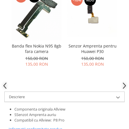
Samsung
-10%
NOU
Benzi flex
Sony
Banda tastatura
Cablu coaxial
Flex antena
Flex buton
Flex casca
Senzor Amprenta pentru
Banda flex Nokia N95 8gb
Flex incarcare
Huawei P30
fara camera
150,00 RON
150,00 RON
Flex LCD
135,00 RON
135,00 RON
Flex pornire
Flex volum
Sonerie
Camera video telefon
Descriere
Allview
Apple
Componenta originala Allview
HTC
SSenzot Amprenta auriu
iPhone
Compatibil cu Allview: P8 Pro
LG