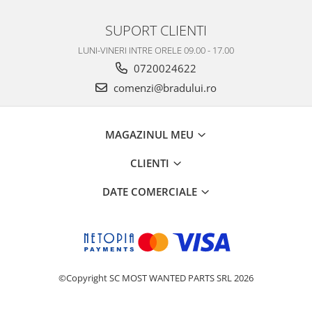
Nokia
SUPORT CLIENTI
Samsung
LUNI-VINERI INTRE ORELE 09.00 - 17.00
Vodafone
0720024622
Xiaomi
comenzi@bradului.ro
Touchscreen
Acer
ALCATEL
MAGAZINUL MEU
Allview
CLIENTI
Blackberry
E-BODA
DATE COMERCIALE
Google
HTC
Iphone
LG
MEIZU
©Copyright SC MOST WANTED PARTS SRL 2026
Motorola
Nokia