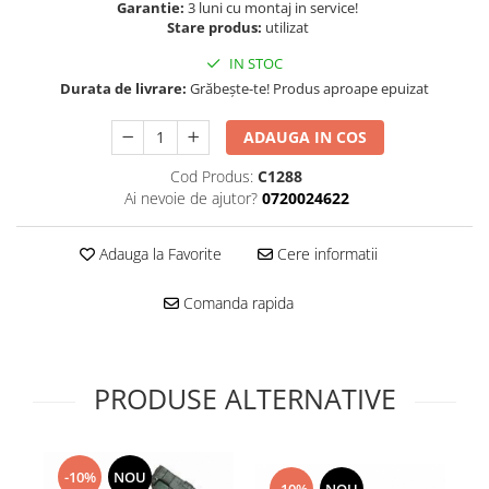
Folie scticla
Garantie:
3 luni cu montaj in service!
Kodak
Stare produs:
utilizat
Geam camera
Logitec
Huse
IN STOC
Makita
Laveta
Durata de livrare:
Grăbește-te! Produs aproape epuizat
Maxcom
Mufa Jack
ADAUGA IN COS
Meizu
Pen
Nokia
Periute de dinti electrice
Cod Produs:
C1288
OralB
Ai nevoie de ajutor?
0720024622
Prelungitor USB
Philips
Rama ras
RC LiPo
Adauga la Favorite
Cere informatii
Suport MicroUSB
Summer
Suport Sim
Comanda rapida
Toshiba
Suruburi
Ulefone
Taste
UMI
Carcasa telefon
PRODUSE ALTERNATIVE
Vodafone
Allview
Wella
Carcasa LG
Wiko Lenny
Carcasa Nokia
-10%
NOU
ZTE