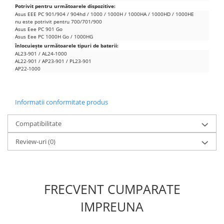
Potrivit pentru următoarele dispozitive:
Nokia
Asus EEE PC 901/904 / 904hd / 1000 / 1000H / 1000HA / 1000HD / 1000HE
nu este potrivit pentru 700/701/900
Samsung
Asus Eee PC 901 Go
Sony
Asus Eee PC 1000H Go / 1000HG
înlocuiește următoarele tipuri de baterii:
Display
AL23-901 / AL24-1000
AL22-901 / AP23-901 / PL23-901
Acer
AP22-1000
Alcatel
Allview
Informatii conformitate produs
Asus
Asus
Compatibilitate
Blackberry
Review-uri
(0)
Blackview
Display Oneplus
HTC
HTC
FRECVENT CUMPARATE
Huawei
IMPREUNA
Iphone
IPOD