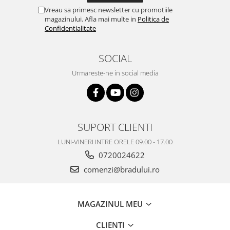
Vreau sa primesc newsletter cu promotiile
Nokia
magazinului. Afla mai multe in
Politica de
Samsung
Confidentialitate
Vodafone
Xiaomi
SOCIAL
Touchscreen
Urmareste-ne in social media
Acer
ALCATEL
Allview
Blackberry
SUPORT CLIENTI
E-BODA
LUNI-VINERI INTRE ORELE 09.00 - 17.00
Google
0720024622
HTC
comenzi@bradului.ro
Iphone
LG
MEIZU
MAGAZINUL MEU
Motorola
CLIENTI
Nokia