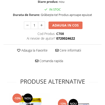
Folie scticla
Stare produs:
nou
Kodak
Geam camera
IN STOC
Logitec
Huse
Durata de livrare:
Grăbește-te! Produs aproape epuizat
Makita
Laveta
Maxcom
Mufa Jack
ADAUGA IN COS
Meizu
Pen
Cod Produs:
C708
Nokia
Periute de dinti electrice
Ai nevoie de ajutor?
0720024622
OralB
Prelungitor USB
Philips
Rama ras
Adauga la Favorite
Cere informatii
RC LiPo
Suport MicroUSB
Summer
Comanda rapida
Suport Sim
Toshiba
Suruburi
Ulefone
Taste
UMI
PRODUSE ALTERNATIVE
Carcasa telefon
Vodafone
Allview
Wella
Carcasa LG
Wiko Lenny
-10%
NOU
Carcasa Nokia
ZTE
-10%
NOU