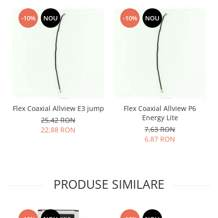
Lenovo
-10%
NOU
-10%
NOU
LG
Motorola
Nokia
Oppo
Samsung
Sony
Vodafone
Flex Coaxial Allview E3 jump
Flex Coaxial Allview P6
Wiko
Energy Lite
25,42 RON
Xiaomi
7,63 RON
22,88 RON
ZTE
6,87 RON
Mufa incarcare
Allview
Asus
PRODUSE SIMILARE
Lenovo
Nokia
Samsung