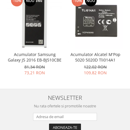
-10%
NOU
-10%
NOU
Placi de baza
Placa de baza Allview
Alcatel
Apple
Asus
HTC
Huawei
Acumulator Samsung
Acumulator Alcatel M'Pop
LG
Galaxy J5 2016 EB-BJ510CBE
5020 5020D Tli014A1
81,34 RON
122,02 RON
Nokia
73,21 RON
109,82 RON
Oppo
Samsung
Sony
NEWSLETTER
Rama mijloc telefon
Nu rata ofertele si promotiile noastre
Allview
Allview
Huawei
LG