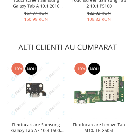
Touchscreen Samsung
Touchscreen Samsung Tab
Lenovo
Galaxy Tab A 10.1 2016
2 10.1 P5100
T580 T585 negru
167,77 RON
122,02 RON
LG
150,99 RON
109,82 RON
Motorola
Nokia
Oppo
ALTI CLIENTI AU CUMPARAT
Samsung
Sony
Vodafone
Wiko
-10%
NOU
-10%
NOU
Xiaomi
ZTE
Mufa incarcare
Allview
Asus
Lenovo
Flex incarcare Samsung
Flex Incarcare Lenovo Tab
Nokia
Galaxy Tab A7 10.4 T500,
M10, TB-X505L
Samsung