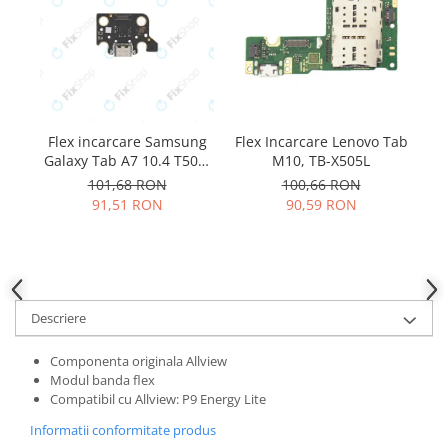
Samsung
Benzi flex
Sony
Banda tastatura
Cablu coaxial
Flex antena
Flex buton
Flex incarcare Samsung
Flex Incarcare Lenovo Tab
F
Flex casca
Galaxy Tab A7 10.4 T500,
M10, TB-X505L
Flex incarcare
T505
101,68 RON
100,66 RON
Flex LCD
91,51 RON
90,59 RON
Flex pornire
Flex volum
Sonerie
Camera video telefon
Descriere
Allview
Componenta originala Allview
Apple
Modul banda flex
HTC
Compatibil cu Allview: P9 Energy Lite
iPhone
Informatii conformitate produs
LG