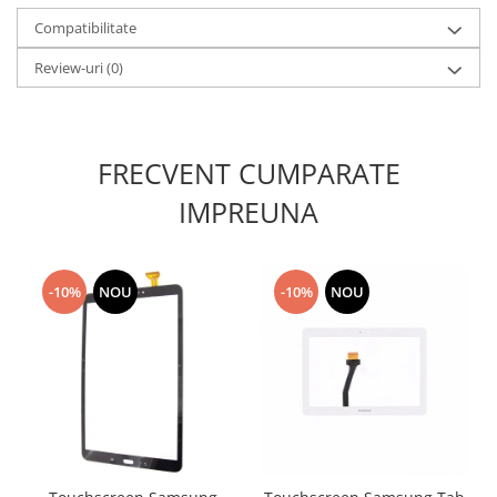
Nokia
Compatibilitate
Samsung
Review-uri
(0)
Sony
Display
Acer
FRECVENT CUMPARATE
Alcatel
Allview
IMPREUNA
Asus
Asus
Blackberry
-10%
NOU
-10%
NOU
Blackview
Display Oneplus
HTC
HTC
Huawei
Iphone
IPOD