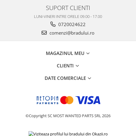
SUPORT CLIENTI
Nokia
Samsung
LUNI-VINERI INTRE ORELE 09.00 - 17.00
Vodafone
0720024622
Xiaomi
comenzi@bradului.ro
Touchscreen
Acer
MAGAZINUL MEU
ALCATEL
Allview
CLIENTI
Blackberry
DATE COMERCIALE
E-BODA
Google
HTC
Iphone
LG
©Copyright SC MOST WANTED PARTS SRL 2026
MEIZU
Motorola
Nokia