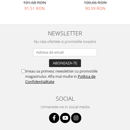
T505
101,68 RON
100,66 RON
Placi de baza
91,51 RON
90,59 RON
Placa de baza Allview
Alcatel
Apple
NEWSLETTER
Asus
Nu rata ofertele si promotiile noastre
HTC
Huawei
LG
Nokia
Vreau sa primesc newsletter cu promotiile
Oppo
magazinului. Afla mai multe in
Politica de
Confidentialitate
Samsung
Sony
SOCIAL
Rama mijloc telefon
Allview
Urmareste-ne in social media
Allview
Huawei
LG