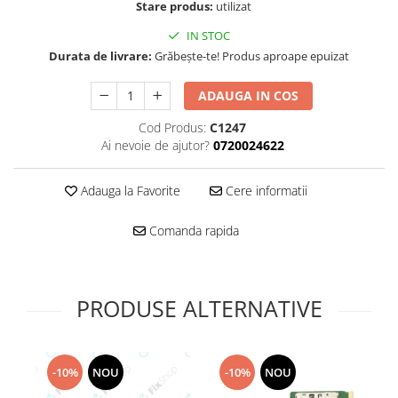
Folie scticla
Stare produs:
utilizat
Kodak
Geam camera
IN STOC
Logitec
Huse
Durata de livrare:
Grăbește-te! Produs aproape epuizat
Makita
Laveta
Maxcom
Mufa Jack
ADAUGA IN COS
Meizu
Pen
Cod Produs:
C1247
Nokia
Periute de dinti electrice
Ai nevoie de ajutor?
0720024622
OralB
Prelungitor USB
Philips
Rama ras
Adauga la Favorite
Cere informatii
RC LiPo
Suport MicroUSB
Summer
Comanda rapida
Suport Sim
Toshiba
Suruburi
Ulefone
Taste
UMI
Carcasa telefon
PRODUSE ALTERNATIVE
Vodafone
Allview
Wella
Carcasa LG
Wiko Lenny
-10%
NOU
-10%
NOU
Carcasa Nokia
ZTE