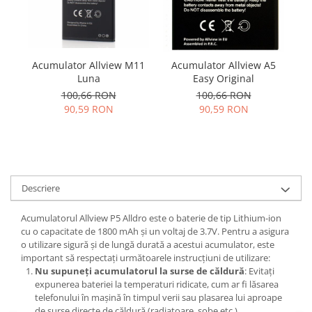
Samsung
Benzi flex
Sony
Banda tastatura
Cablu coaxial
Acumulator Allview M11
Acumulator Allview A5
A
Flex antena
Luna
Easy Original
Flex buton
100,66 RON
100,66 RON
Flex casca
90,59 RON
90,59 RON
Flex incarcare
Flex LCD
Flex pornire
Flex volum
Descriere
Sonerie
Camera video telefon
Acumulatorul Allview P5 Alldro este o baterie de tip Lithium-ion
cu o capacitate de 1800 mAh și un voltaj de 3.7V. Pentru a asigura
Allview
o utilizare sigură și de lungă durată a acestui acumulator, este
Apple
important să respectați următoarele instrucțiuni de utilizare:
Nu supuneți acumulatorul la surse de căldură
: Evitați
HTC
expunerea bateriei la temperaturi ridicate, cum ar fi lăsarea
iPhone
telefonului în mașină în timpul verii sau plasarea lui aproape
LG
de surse directe de căldură (radiatoare, sobe etc.).