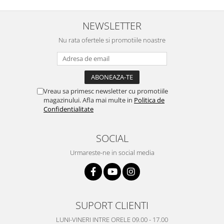
Nokia
NEWSLETTER
Samsung
Vodafone
Nu rata ofertele si promotiile noastre
Xiaomi
Touchscreen
Acer
Vreau sa primesc newsletter cu promotiile
ALCATEL
magazinului. Afla mai multe in
Politica de
Allview
Confidentialitate
Blackberry
E-BODA
SOCIAL
Google
Urmareste-ne in social media
HTC
Iphone
LG
MEIZU
SUPORT CLIENTI
Motorola
LUNI-VINERI INTRE ORELE 09.00 - 17.00
Nokia