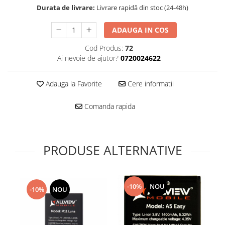
Folie scticla
Durata de livrare:
Livrare rapidă din stoc (24-48h)
Kodak
Geam camera
Logitec
Huse
ADAUGA IN COS
Makita
Laveta
Cod Produs:
72
Maxcom
Mufa Jack
Ai nevoie de ajutor?
0720024622
Meizu
Pen
Nokia
Periute de dinti electrice
Adauga la Favorite
Cere informatii
OralB
Prelungitor USB
Philips
Rama ras
Comanda rapida
RC LiPo
Suport MicroUSB
Summer
Suport Sim
Toshiba
Suruburi
PRODUSE ALTERNATIVE
Ulefone
Taste
UMI
Carcasa telefon
Vodafone
Allview
-10%
NOU
-10%
NOU
Wella
Carcasa LG
Wiko Lenny
Carcasa Nokia
ZTE