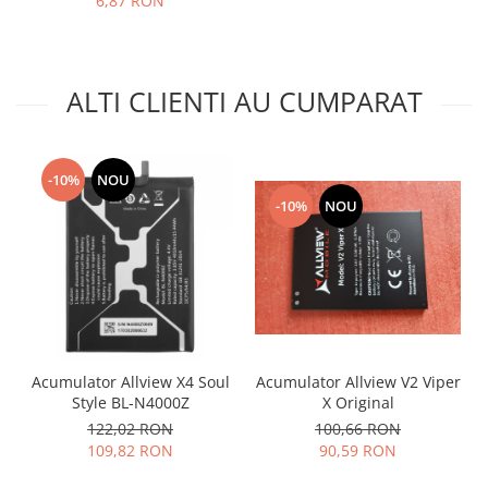
6,87 RON
Placi de baza
Placa de baza Allview
Alcatel
ALTI CLIENTI AU CUMPARAT
Apple
Asus
HTC
-10%
NOU
Huawei
-10%
NOU
LG
Nokia
Oppo
Samsung
Sony
Rama mijloc telefon
Acumulator Allview X4 Soul
Acumulator Allview V2 Viper
Allview
Style BL-N4000Z
X Original
Allview
122,02 RON
100,66 RON
109,82 RON
90,59 RON
Huawei
LG