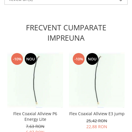
Lenovo
LG
Motorola
FRECVENT CUMPARATE
Nokia
IMPREUNA
Oppo
Samsung
Sony
-10%
NOU
-10%
NOU
Vodafone
Wiko
Xiaomi
ZTE
Mufa incarcare
Allview
Asus
Flex Coaxial Allview P6
Flex Coaxial Allview E3 jump
Lenovo
Energy Lite
25,42 RON
Nokia
7,63 RON
22,88 RON
Samsung