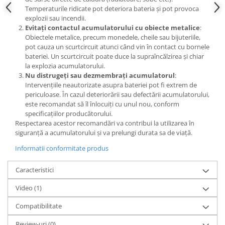
Temperaturile ridicate pot deteriora bateria și pot provoca
Nokia
explozii sau incendii.
Samsung
Evitați contactul acumulatorului cu obiecte metalice
:
Sony
Obiectele metalice, precum monedele, cheile sau bijuteriile,
pot cauza un scurtcircuit atunci când vin în contact cu bornele
Display
bateriei. Un scurtcircuit poate duce la supraîncălzirea și chiar
Acer
la explozia acumulatorului.
Nu distrugeți sau dezmembrați acumulatorul
:
Alcatel
Intervențiile neautorizate asupra bateriei pot fi extrem de
Allview
periculoase. În cazul deteriorării sau defectării acumulatorului,
Asus
este recomandat să îl înlocuiți cu unul nou, conform
specificațiilor producătorului.
Asus
Respectarea acestor recomandări va contribui la utilizarea în
Blackberry
siguranță a acumulatorului și va prelungi durata sa de viață.
Blackview
Informatii conformitate produs
Display Oneplus
HTC
Caracteristici
HTC
Video
(1)
Huawei
Compatibilitate
Iphone
IPOD
Review-uri
(0)