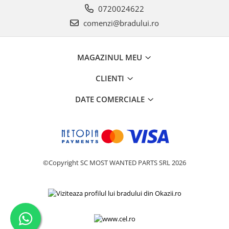
0720024622
Philips
comenzi@bradului.ro
Sony
Touchscreen Huawei
Touchscreen Lenovo
MAGAZINUL MEU
Touchscreen Samsung
UTOK
CLIENTI
Vodafone
DATE COMERCIALE
Vonino
Wiko
ZTE
©Copyright SC MOST WANTED PARTS SRL 2026