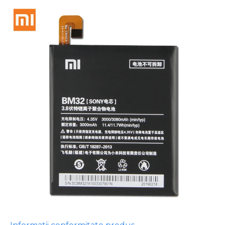
Sony
Vodafone
Wiko
Xiaomi
ZTE
Mufa Incarcare
Allview
Asus
Lenovo
Nokia
Samsung
Placi De Baza
Placa de baza Allview
Alcatel
Apple
Asus
HTC