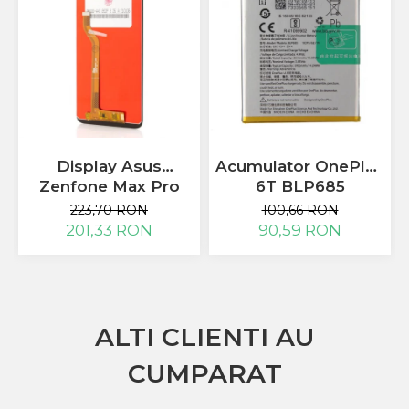
ZTE
Display Asus
Acumulator OnePlus
Zenfone Max Pro
6T BLP685
(M1) ZB601KL
223,70 RON
100,66 RON
ZB602KL
201,33 RON
90,59 RON
ALTI CLIENTI AU
CUMPARAT