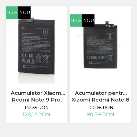
-10%
NOU
-10%
NOU
Acumulator Xiaomi
Acumulator pentru
Redmi Note 9 Pro,
Xiaomi Redmi Note 8
Note 9 Pro Max,
BN46 4000mah
142,35 RON
100,66 RON
BN53
128,12 RON
90,59 RON