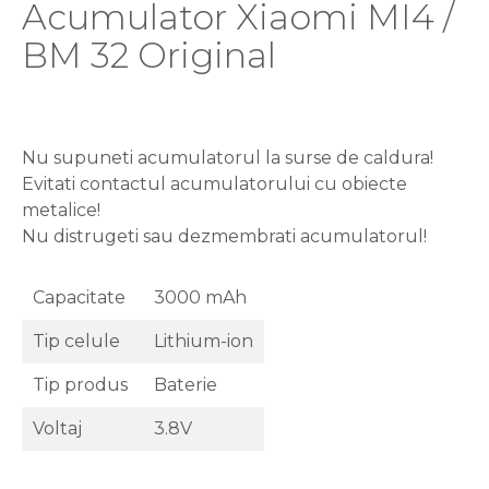
Acumulator Xiaomi MI4 /
Acer
BM 32 Original
Alcatel
Allview
Asus
Asus
Blackberry
Nu supuneti acumulatorul la surse de caldura!
Blackview
Evitati contactul acumulatorului cu obiecte
Display Oneplus
metalice!
HTC
Nu distrugeti sau dezmembrati acumulatorul!
HTC
Huawei
Capacitate
3000 mAh
Iphone
IPOD
Tip celule
Lithium-ion
Lenovo
Tip produs
Baterie
LG
Motorola
Voltaj
3.8V
Nokia
Oppo
Samsung