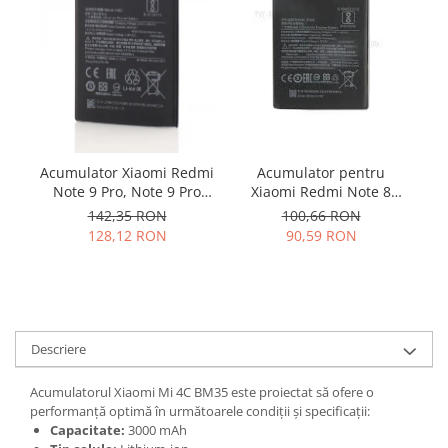
Samsung
Benzi flex
Sony
Banda tastatura
Cablu coaxial
Flex antena
Flex buton
Flex casca
Acumulator Xiaomi Redmi
Acumulator pentru
Flex incarcare
Note 9 Pro, Note 9 Pro
Xiaomi Redmi Note 8
1
Flex LCD
Max, BN53
BN46 4000mah
142,35 RON
100,66 RON
Flex pornire
128,12 RON
90,59 RON
Flex volum
Sonerie
Camera video telefon
Allview
Descriere
Apple
HTC
Acumulatorul Xiaomi Mi 4C BM35 este proiectat să ofere o
performanță optimă în următoarele condiții și specificații:
iPhone
Capacitate:
3000 mAh
LG