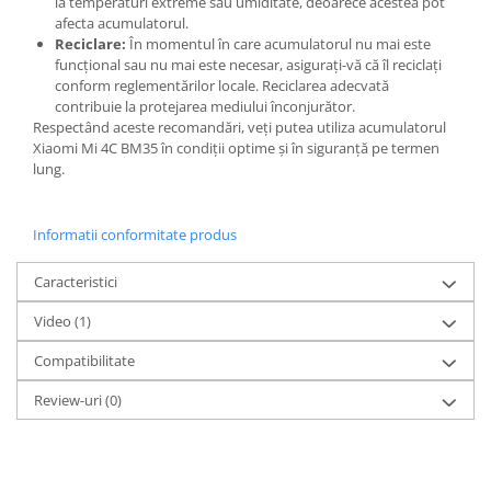
la temperaturi extreme sau umiditate, deoarece acestea pot
Lenovo
afecta acumulatorul.
Reciclare:
În momentul în care acumulatorul nu mai este
LG
funcțional sau nu mai este necesar, asigurați-vă că îl reciclați
Motorola
conform reglementărilor locale. Reciclarea adecvată
contribuie la protejarea mediului înconjurător.
Nokia
Respectând aceste recomandări, veți putea utiliza acumulatorul
Oppo
Xiaomi Mi 4C BM35 în condiții optime și în siguranță pe termen
Samsung
lung.
Sony
Vodafone
Informatii conformitate produs
Wiko
Xiaomi
Caracteristici
ZTE
Video
(1)
Mufa incarcare
Compatibilitate
Allview
Asus
Review-uri
(0)
Lenovo
Nokia
Samsung