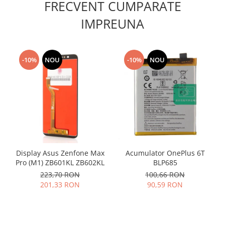
FRECVENT CUMPARATE
Placi de baza
IMPREUNA
Placa de baza Allview
Alcatel
Apple
-10%
NOU
-10%
NOU
Asus
HTC
Huawei
LG
Nokia
Oppo
Samsung
Display Asus Zenfone Max
Acumulator OnePlus 6T
Sony
Pro (M1) ZB601KL ZB602KL
BLP685
Rama mijloc telefon
223,70 RON
100,66 RON
Allview
201,33 RON
90,59 RON
Allview
Huawei
LG