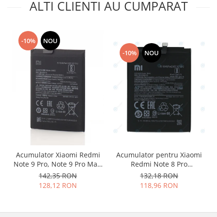
ALTI CLIENTI AU CUMPARAT
Nokia
Samsung
Vodafone
-10%
NOU
Xiaomi
-10%
NOU
Touchscreen
Acer
ALCATEL
Allview
Blackberry
E-BODA
Google
HTC
Acumulator Xiaomi Redmi
Acumulator pentru Xiaomi
Note 9 Pro, Note 9 Pro Max,
Redmi Note 8 Pro
Iphone
BN53
M1906G7G BM4J 4000mAh
142,35 RON
132,18 RON
LG
128,12 RON
118,96 RON
MEIZU
Motorola
Nokia