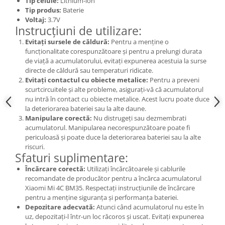
Tip celule:
Lithium-ion
Tip produs:
Baterie
Nokia
Voltaj:
3.7V
Samsung
Instrucțiuni de utilizare:
Sony
Evitați sursele de căldură:
Pentru a menține o
Display
funcționalitate corespunzătoare și pentru a prelungi durata
de viață a acumulatorului, evitați expunerea acestuia la surse
Acer
directe de căldură sau temperaturi ridicate.
Alcatel
Evitați contactul cu obiecte metalice:
Pentru a preveni
scurtcircuitele și alte probleme, asigurați-vă că acumulatorul
Allview
nu intră în contact cu obiecte metalice. Acest lucru poate duce
Asus
la deteriorarea bateriei sau la alte daune.
Asus
Manipulare corectă:
Nu distrugeți sau dezmembrati
acumulatorul. Manipularea necorespunzătoare poate fi
Blackberry
periculoasă și poate duce la deteriorarea bateriei sau la alte
Blackview
riscuri.
Sfaturi suplimentare:
Display Oneplus
Încărcare corectă:
Utilizați încărcătoarele și cablurile
HTC
recomandate de producător pentru a încărca acumulatorul
HTC
Xiaomi Mi 4C BM35. Respectați instrucțiunile de încărcare
Huawei
pentru a menține siguranța și performanța bateriei.
Depozitare adecvată:
Atunci când acumulatorul nu este în
Iphone
uz, depozitați-l într-un loc răcoros și uscat. Evitați expunerea
IPOD