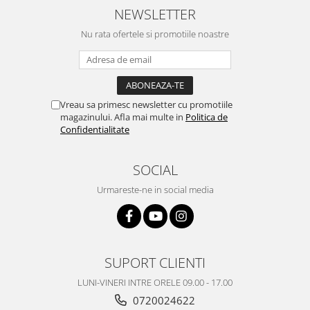
NEWSLETTER
Philips
Sony
Nu rata ofertele si promotiile noastre
Touchscreen Huawei
Touchscreen Lenovo
Touchscreen Samsung
UTOK
Vreau sa primesc newsletter cu promotiile
magazinului. Afla mai multe in
Politica de
Vodafone
Confidentialitate
Vonino
Wiko
SOCIAL
ZTE
Urmareste-ne in social media
SUPORT CLIENTI
LUNI-VINERI INTRE ORELE 09.00 - 17.00
0720024622