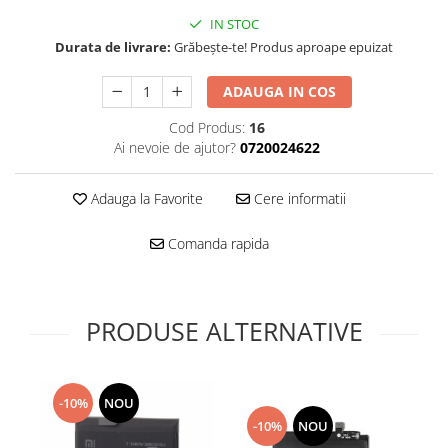
Folie scticla
Kodak
IN STOC
Geam camera
Durata de livrare:
Grăbește-te! Produs aproape epuizat
Logitec
Huse
Makita
Laveta
ADAUGA IN COS
Maxcom
Mufa Jack
Meizu
Cod Produs:
16
Pen
Ai nevoie de ajutor?
0720024622
Nokia
Periute de dinti electrice
OralB
Prelungitor USB
Adauga la Favorite
Cere informatii
Philips
Rama ras
RC LiPo
Suport MicroUSB
Comanda rapida
Summer
Suport Sim
Toshiba
Suruburi
Ulefone
Taste
PRODUSE ALTERNATIVE
UMI
Carcasa telefon
Vodafone
Allview
Wella
Carcasa LG
-10%
NOU
Wiko Lenny
Carcasa Nokia
-10%
NOU
ZTE