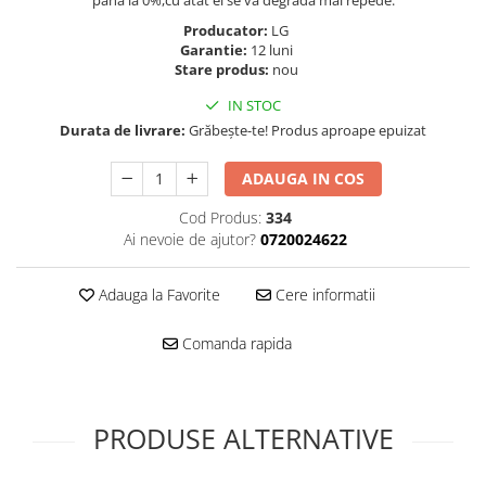
pana la 0%,cu atat el se va degrada mai repede.
Folie scticla
Kodak
Geam camera
Producator:
LG
Garantie:
12 luni
Logitec
Huse
Stare produs:
nou
Makita
Laveta
IN STOC
Maxcom
Mufa Jack
Durata de livrare:
Grăbește-te! Produs aproape epuizat
Meizu
Pen
Nokia
Periute de dinti electrice
ADAUGA IN COS
OralB
Prelungitor USB
Cod Produs:
334
Philips
Rama ras
Ai nevoie de ajutor?
0720024622
RC LiPo
Suport MicroUSB
Summer
Suport Sim
Adauga la Favorite
Cere informatii
Toshiba
Suruburi
Ulefone
Taste
Comanda rapida
UMI
Carcasa telefon
Vodafone
Allview
Wella
Carcasa LG
PRODUSE ALTERNATIVE
Wiko Lenny
Carcasa Nokia
ZTE