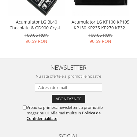
Nokia
Samsung
Acumulator LG BL40
Acumulator LG KP100 KP105
Vodafone
Chocolate & GD900 Crystal
KP130 KP235 KP270 KP320
Xiaomi
LGIP-520N
KU250 LGIP-410A
100,66 RON
100,66 RON
Touchscreen
90,59 RON
90,59 RON
Acer
ALCATEL
Allview
NEWSLETTER
Blackberry
Nu rata ofertele si promotiile noastre
E-BODA
Google
HTC
Iphone
Vreau sa primesc newsletter cu promotiile
LG
magazinului. Afla mai multe in
Politica de
Confidentialitate
MEIZU
Motorola
SOCIAL
Nokia