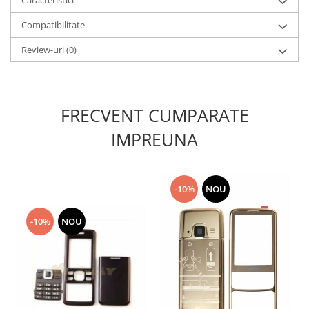
Caracteristici
Lenovo
Compatibilitate
LG
Motorola
Review-uri
(0)
Nokia
Oppo
Samsung
FRECVENT CUMPARATE
Sony
IMPREUNA
Vodafone
Wiko
Xiaomi
-10%
NOU
ZTE
Mufa incarcare
-10%
NOU
Allview
Asus
Lenovo
Nokia
Samsung