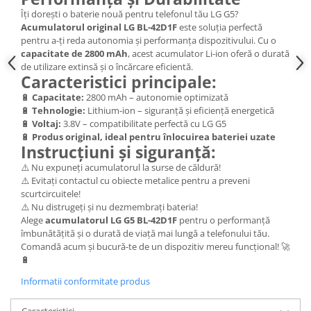
Nokia
Îți dorești o baterie nouă pentru telefonul tău LG G5?
Acumulatorul original LG BL-42D1F
este soluția perfectă
Samsung
pentru a-ți reda autonomia și performanța dispozitivului. Cu o
Sony
capacitate de 2800 mAh
, acest acumulator Li-ion oferă o durată
de utilizare extinsă și o încărcare eficientă.
Display
Caracteristici principale:
Acer
🔋
Capacitate:
2800 mAh – autonomie optimizată
Alcatel
🔋
Tehnologie:
Lithium-ion – siguranță și eficiență energetică
🔋
Voltaj:
3.8V – compatibilitate perfectă cu LG G5
Allview
🔋
Produs original, ideal pentru înlocuirea bateriei uzate
Asus
Instrucțiuni și siguranță:
Asus
⚠️ Nu expuneți acumulatorul la surse de căldură!
Blackberry
⚠️ Evitați contactul cu obiecte metalice pentru a preveni
scurtcircuitele!
Blackview
⚠️ Nu distrugeți și nu dezmembrați bateria!
Display Oneplus
Alege
acumulatorul LG G5 BL-42D1F
pentru o performanță
îmbunătățită și o durată de viață mai lungă a telefonului tău.
HTC
Comandă acum și bucură-te de un dispozitiv mereu funcțional! 🚀
HTC
🔋
Huawei
Informatii conformitate produs
Iphone
IPOD