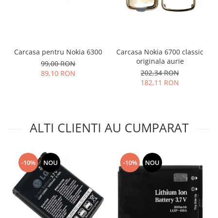
Placi de baza
Placa de baza Allview
Alcatel
Apple
Carcasa pentru Nokia 6300
Carcasa Nokia 6700 classic
originala aurie
Asus
99,00 RON
202,34 RON
89,10 RON
HTC
182,11 RON
Huawei
LG
Nokia
ALTI CLIENTI AU CUMPARAT
Oppo
Samsung
Sony
-10%
NOU
-10%
NOU
Rama mijloc telefon
Allview
Allview
Huawei
LG