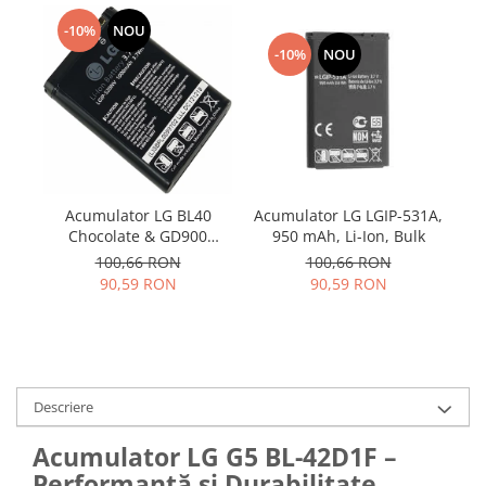
Samsung
Benzi flex
Sony
-10%
NOU
Banda tastatura
-10%
NOU
Cablu coaxial
Flex antena
Flex buton
Flex casca
Flex incarcare
Acumulator LG LGIP-531A,
Acumulator LG BL40
A
Flex LCD
950 mAh, Li-Ion, Bulk
Chocolate & GD900
D
Flex pornire
Crystal LGIP-520N
100,66 RON
100,66 RON
Flex volum
90,59 RON
90,59 RON
Sonerie
Camera video telefon
Allview
Apple
Descriere
HTC
Acumulator LG G5 BL-42D1F –
iPhone
Performanță și Durabilitate
LG