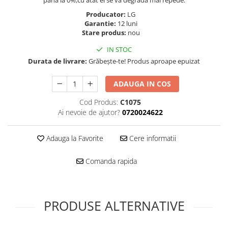
pana la 0%,cu atat el se va degrada mai repede.
Folie scticla
Kodak
Geam camera
Producator:
LG
Garantie:
12 luni
Logitec
Huse
Stare produs:
nou
Makita
Laveta
IN STOC
Maxcom
Mufa Jack
Durata de livrare:
Grăbește-te! Produs aproape epuizat
Meizu
Pen
Nokia
Periute de dinti electrice
ADAUGA IN COS
OralB
Prelungitor USB
Cod Produs:
C1075
Philips
Rama ras
Ai nevoie de ajutor?
0720024622
RC LiPo
Suport MicroUSB
Summer
Suport Sim
Adauga la Favorite
Cere informatii
Toshiba
Suruburi
Ulefone
Taste
Comanda rapida
UMI
Carcasa telefon
Vodafone
Allview
Wella
Carcasa LG
PRODUSE ALTERNATIVE
Wiko Lenny
Carcasa Nokia
ZTE