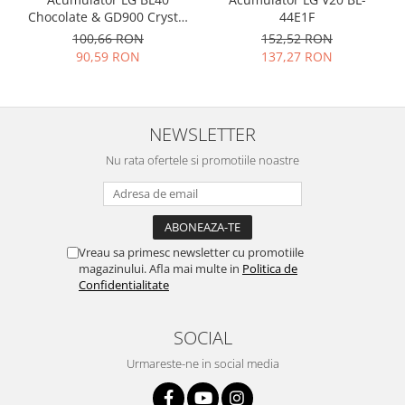
Chocolate & GD900 Crystal
44E1F
Nokia
LGIP-520N
100,66 RON
152,52 RON
Samsung
90,59 RON
137,27 RON
Vodafone
Xiaomi
Touchscreen
NEWSLETTER
Acer
Nu rata ofertele si promotiile noastre
ALCATEL
Allview
Blackberry
E-BODA
Vreau sa primesc newsletter cu promotiile
Google
magazinului. Afla mai multe in
Politica de
HTC
Confidentialitate
Iphone
LG
SOCIAL
MEIZU
Urmareste-ne in social media
Motorola
Nokia