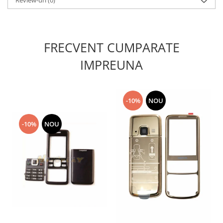
Review-uri
(0)
Lenovo
LG
Motorola
FRECVENT CUMPARATE
Nokia
IMPREUNA
Oppo
Samsung
Sony
Vodafone
-10%
NOU
Wiko
-10%
NOU
Xiaomi
ZTE
Mufa incarcare
Allview
Asus
Lenovo
Nokia
Samsung