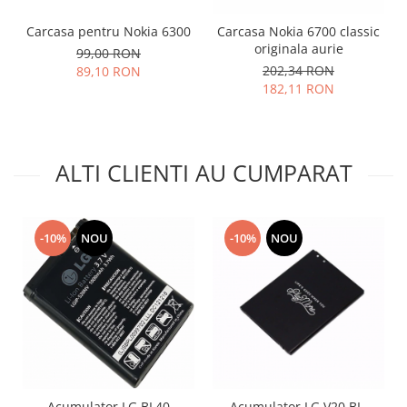
Placi de baza
Carcasa pentru Nokia 6300
Carcasa Nokia 6700 classic
Placa de baza Allview
originala aurie
99,00 RON
Alcatel
202,34 RON
89,10 RON
182,11 RON
Apple
Asus
HTC
Huawei
ALTI CLIENTI AU CUMPARAT
LG
Nokia
Oppo
-10%
NOU
-10%
NOU
Samsung
Sony
Rama mijloc telefon
Allview
Allview
Huawei
LG
Acumulator LG BL40
Acumulator LG V20 BL-