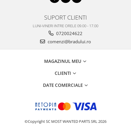
Philips
Sony
SUPORT CLIENTI
Touchscreen Huawei
LUNI-VINERI INTRE ORELE 09.00 - 17.00
Touchscreen Lenovo
0720024622
Touchscreen Samsung
comenzi@bradului.ro
UTOK
Vodafone
Vonino
MAGAZINUL MEU
Wiko
CLIENTI
ZTE
DATE COMERCIALE
©Copyright SC MOST WANTED PARTS SRL 2026