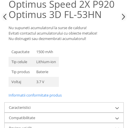
Optimus Speed 2X P920
Nokia
Optimus 3D FL-53HN
Samsung
Sony
Nu supuneti acumulatorul la surse de caldura!
Display
Evitati contactul acumulatorului cu obiecte metalice!
Acer
Nu distrugeti sau dezmembrati acumulatorul!
Alcatel
Allview
Capacitate
1500 mAh
Asus
Tip celule
Lithium-ion
Asus
Tip produs
Baterie
Blackberry
Blackview
Voltaj
3.7 V
Display Oneplus
Informatii conformitate produs
HTC
HTC
Caracteristici
Huawei
Compatibilitate
Iphone
IPOD