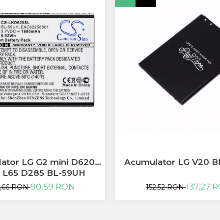
Acumulator LG V20 B
ator LG G2 mini D620
 L65 D285 BL-59UH
137,27 
90,59 RON
152,52 RON
0,66 RON