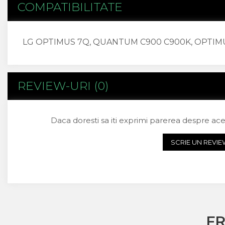
COMPATIBILITATE
Sony
Vodafone
Wiko
LG OPTIMUS 7Q, QUANTUM C900 C900K, OPTIMU
Xiaomi
ZTE
Mufa Incarcare
REVIEW-URI
(0)
Allview
Asus
Lenovo
Daca doresti sa iti exprimi parerea despre ac
Nokia
Samsung
SCRIE UN REVI
Placi De Baza
Placa de baza Allview
Alcatel
Apple
Asus
HTC
F