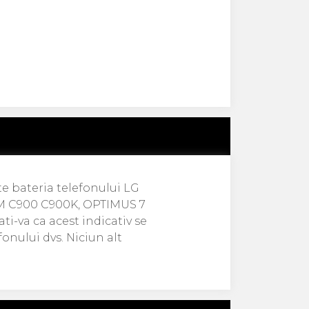
te bateria telefonului LG
 C900 C900K, OPTIMUS 7
ti-va ca acest indicativ se
fonului dvs. Niciun alt