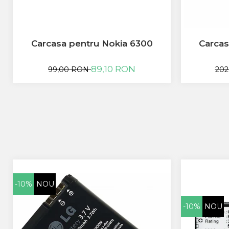
Allview
Blackberry
E-BODA
Google
Carcasa pentru Nokia 6300
Carcas
HTC
Iphone
89,10 RON
99,00 RON
202
LG
MEIZU
Motorola
Nokia
Philips
Sony
Touchscreen Huawei
Touchscreen Lenovo
Touchscreen Samsung
-10%
NOU
UTOK
Vodafone
-10%
NOU
Vonino
Wiko