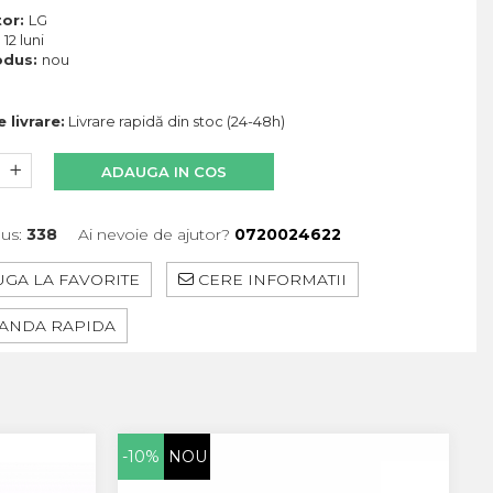
tor:
LG
:
12 luni
odus:
nou
 livrare:
Livrare rapidă din stoc (24-48h)
ADAUGA IN COS
us:
338
Ai nevoie de ajutor?
0720024622
GA LA FAVORITE
CERE INFORMATII
NDA RAPIDA
-10%
NOU