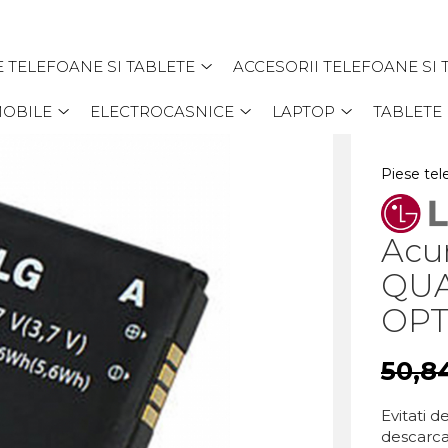
E TELEFOANE SI TABLETE
ACCESORII TELEFOANE SI 
MOBILE
ELECTROCASNICE
LAPTOP
TABLETE
Piese tel
Acu
QUA
OPT
50,8
Evitati 
descarca