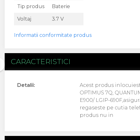
Acer
Tip produs
Baterie
Alcatel
Voltaj
3.7 V
Allview
Asus
Asus
Informatii conformitate produs
Blackberry
Blackview
Display Oneplus
CARACTERISTICI
HTC
HTC
Huawei
Detalii:
Acest produs inlocuies
Iphone
OPTIMUS 7Q, QUANTUM
IPOD
E900/ LGIP-690F,asigura
Lenovo
regaseste pe cutia tele
LG
produs nu in
Motorola
Nokia
Oppo
Samsung