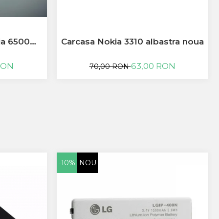
ia 6500
Carcasa Nokia 3310 albastra noua
RON
63,00 RON
70,00 RON
-10%
NOU