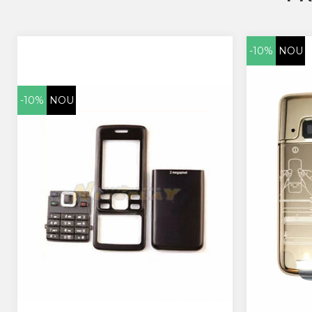
Huawei
LG
Nokia
-10%
NOU
Oppo
Samsung
Sony
-10%
NOU
Rama Mijloc Telefon
Allview
Allview
Huawei
LG
Nokia
Samsung
Vodafone
Xiaomi
Touchscreen
Acer
ALCATEL