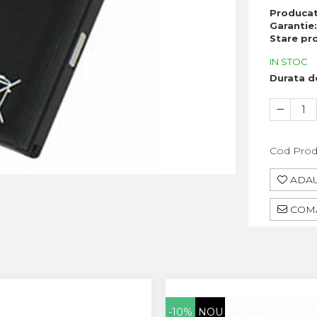
Produca
Garantie
Stare pr
IN STOC
Durata de
Cod Prod
ADAU
COMA
-10%
NOU