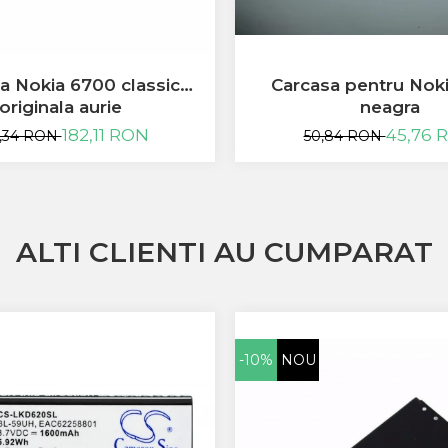
Carcasa pentru Nok
a Nokia 6700 classic
neagra
originala aurie
45,76 
182,11 RON
50,84 RON
,34 RON
ALTI CLIENTI AU CUMPARAT
-10%
NOU