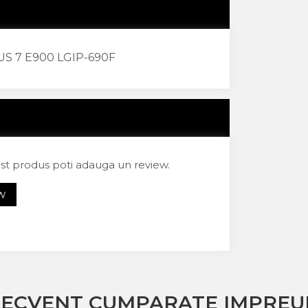
S 7 E900 LGIP-690F
est produs poti adauga un review.
EW
RECVENT CUMPARATE IMPREU