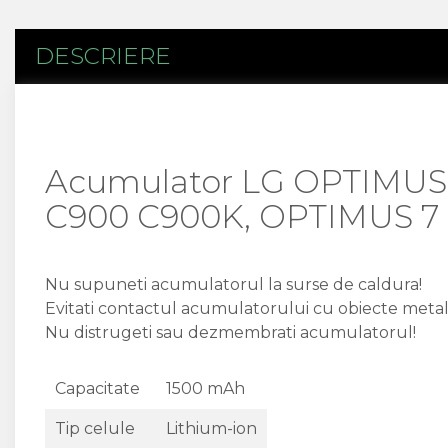
Flex antena
Flex buton
DESCRIERE
Flex casca
Flex incarcare
Flex LCD
Flex pornire
Flex volum
Acumulator LG OPTIMU
Sonerie
Camera Video Telefon
C900 C900K, OPTIMUS 7 
Allview
Apple
Nu supuneti acumulatorul la surse de caldura!
HTC
Evitati contactul acumulatorului cu obiecte metal
iPhone
Nu distrugeti sau dezmembrati acumulatorul!
LG
Nokia
Samsung
Capacitate
1500 mAh
Sony
Tip celule
Lithium-ion
Display