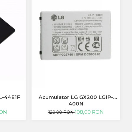
-
L-44E1F
Acumulator LG GX200 LGIP-
400N
RON
108,00 RON
120,00 RON